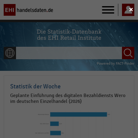
Main
navigatio
Die Statistik-Datenbank
des EHI Retail Institute
ALLE INHALTE
Powered by
FACT-Finder
Statistik der Woche
Geplante Einführung des digitalen Bezahldiensts Wero
im deutschen Einzelhandel (2026)