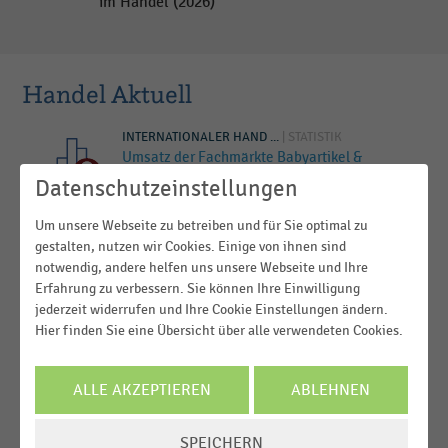
im Handel (2026)
Handel Aktuell
INTERNATIONALER HAND ...
| STATISTIK
Umsatz der Fachmärkte Babyartikel &
Babyausstattung Dreamland und Dreambaby
Datenschutzeinstellungen
der Colruyt-Gruppe (2014-2024)
Um unsere Webseite zu betreiben und für Sie optimal zu
INTERNATIONALER HAND ...
| STATISTIK
gestalten, nutzen wir Cookies. Einige von ihnen sind
Umsatz der Colruyt-Gruppe (2015-2026)
notwendig, andere helfen uns unsere Webseite und Ihre
Erfahrung zu verbessern. Sie können Ihre Einwilligung
jederzeit widerrufen und Ihre Cookie Einstellungen ändern.
PARFÜMERIEN
| DOSSIER
Hier finden Sie eine Übersicht über alle verwendeten Cookies.
Rituals
ALLE AKZEPTIEREN
ABLEHNEN
MEHR LADEN
COOKIE-
SPEICHERN