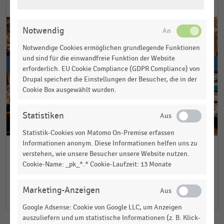
EINSTELLUNGEN
ÄNDERN
Notwendig
Notwendige Cookies ermöglichen grundlegende Funktionen
und sind für die einwandfreie Funktion der Website
erforderlich. EU Cookie Compliance (GDPR Compliance) von
Drupal speichert die Einstellungen der Besucher, die in der
Cookie Box ausgewählt wurden.
Statistiken
Statistik-Cookies von Matomo On-Premise erfassen
Informationen anonym. Diese Informationen helfen uns zu
STORES-SHOPS.DE
verstehen, wie unsere Besucher unsere Website nutzen.
Rituals investiert 40 Millionen Euro in europaweites
Cookie-Name: _pk_*.* Cookie-Laufzeit: 13 Monate
Filialrefitting
Der niederländische Kosmetikhändler Rituals gestaltet seit Anfang
August innerhalb von 30 Arbeitstagen 1…
Marketing-Anzeigen
weiterlesen
Google Adsense: Cookie von Google LLC, um Anzeigen
Unsere Partner
auszuliefern und um statistische Informationen (z. B. Klick-