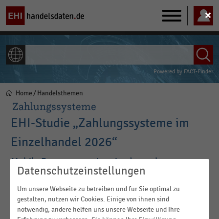
Main
navigation
ALLE INHALTE
Powered by
FACT-Finder
Home
Handelsthemen
Pfadnavigation
Zahlungssysteme
EHI-Studie „Zahlungssysteme im
Einzelhandel 2026“
Mobile Payment gewinnt im deutschen
Datenschutzeinstellungen
Einzelhandel deutlich an Gewicht
Um unsere Webseite zu betreiben und für Sie optimal zu
Das Bezahlen per Smartphone oder Smartwatch setzt sich im
gestalten, nutzen wir Cookies. Einige von ihnen sind
deutschen Einzelhandel zunehmend durch. Rund jede fünfte
notwendig, andere helfen uns unsere Webseite und Ihre
unbare Zahlung erfolgt inzwischen mobil. Laut der aktuellen