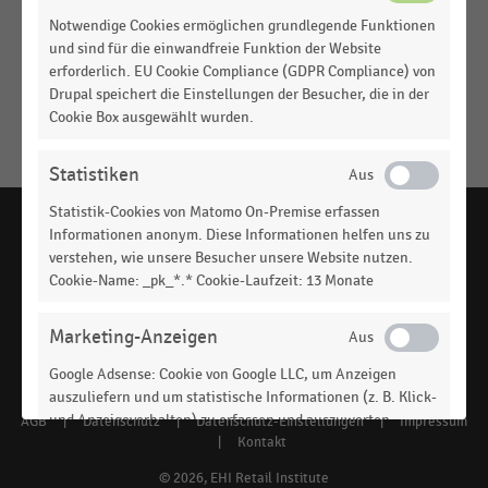
über das
Kontaktformular
.
Notwendige Cookies ermöglichen grundlegende Funktionen
und sind für die einwandfreie Funktion der Website
Top-Dossiers
erforderlich. EU Cookie Compliance (GDPR Compliance) von
Drupal speichert die Einstellungen der Besucher, die in der
Alle Dossiers
Cookie Box ausgewählt wurden.
Statistiken
Statistik-Cookies von Matomo On-Premise erfassen
Informationen anonym. Diese Informationen helfen uns zu
verstehen, wie unsere Besucher unsere Website nutzen.
Cookie-Name: _pk_*.* Cookie-Laufzeit: 13 Monate
handelsdaten.de, das Statistikportal zum Handel,
ist ein Angebot des EHI Retail Institute -
www.ehi.org
Marketing-Anzeigen
Social
Google Adsense: Cookie von Google LLC, um Anzeigen
auszuliefern und um statistische Informationen (z. B. Klick-
media
und Anzeigeverhalten) zu erfassen und auszuwerten.
AGB
|
Datenschutz
|
Datenschutz-Einstellungen
|
Impressum
Footer
links
Cookie-Name: DSID, IDE, Laufzeit: 1 Jahr. Google Ireland
|
Kontakt
Limited, Gordon House, Barrow Street, Dublin 4, Ireland.
menu
© 2026, EHI Retail Institute