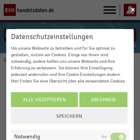
Main
navigation
Datenschutzeinstellungen
ALLE INHALTE
Powered by
FACT-Finder
Um unsere Webseite zu betreiben und für Sie optimal zu
gestalten, nutzen wir Cookies. Einige von ihnen sind
Home
Pfadnavigation
notwendig, andere helfen uns unsere Webseite und Ihre
Dossiers
Erfahrung zu verbessern. Sie können Ihre Einwilligung
jederzeit widerrufen und Ihre Cookie Einstellungen ändern.
Unsere Dossiers liefern Ihnen alle relevanten Daten,
Hier finden Sie eine Übersicht über alle verwendeten Cookies.
Kennzahlen und Statistiken zu einem Thema, zu einer Branche
oder zu einem Unternehmen. Die Zusammenstellung der
Inhalte erfolgt durch unsere Redaktion und enthält die
ALLE AKZEPTIEREN
ABLEHNEN
aktuellsten Statistiken sowie die detaillierten
Quellenangaben. Nutzer:innen im Tarif Business XL können die
COOKIE-
SPEICHERN
Dossiers kostenfrei als PDF downloaden. In den anderen
EINSTELLUNGEN
Tarifen sind die Dossiers kostenpflichtig.
ÄNDERN
Ihr gewünschtes Dossier ist nicht dabei? Informieren Sie uns
Notwendig