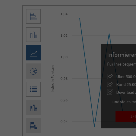
Line
Chart
1,04
graphic.
chart
with
13
1,02
data
points.
Informieren
The
1,00
Für Ihre beque
chart
Index in Punkten
has
Über 300.0
0,98
1
Rund 25.00
X
Download a
axis
0,96
… und vieles m
displaying
categories.
JE
0,94
Range:
13