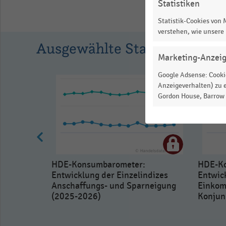
Statistiken
as
data
Statistik-Cookies von
table.
verstehen, wie unsere
Ausgewählte Statistiken
Marketing-Anzei
Google Adsense: Cookie
Anzeigeverhalten) zu e
Gordon House, Barrow S
HDE-Konsumbarometer:
HDE-Ko
Entwicklung der Einzelindizes
Entwick
Anschaffungs- und Sparneigung
Einkom
(2025-2026)
Konjun
zelhandel