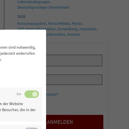
Lebensbedingungen
Deutschsprachiger Einzelhandel
TAGS
Konsumausgaben
Konsumklima
Monat
HDE-Konsumbarometer
Entwicklung
Haushalte
HDE-Handelskonjunkturindex
Konsum
ihnen sind notwendig,
jederzeit widerrufen
s.
Passwort vergessen?
n der Website
Registrieren
 Besucher, die in der