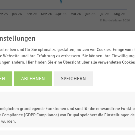
ez 25
Jan 26
Feb 26
Mrz 26
Apr 26
Mai 26
Jun 26
Jul 26
Aug 26
© Handelsdaten 2026
nstellungen
etreiben und für Sie optimal zu gestalten, nutzen wir Cookies. Einige von 
e Webseite und Ihre Erfahrung zu verbessern. Sie können Ihre Einwilligung 
onsumbarometers
, das die Verbraucherstimmung in
lungen ändern. Hier finden Sie eine Übersicht über alle verwendeten Cookie
2025 bis August 2026. Im
August 2026
hält die positive
iter an. Der Index sinkt geringfügig um 0,59 Punkte
EN
ABLEHNEN
SPEICHERN
Punkte.
möglichen grundlegende Funktionen und sind für die einwandfreie Funktio
e Compliance (GDPR Compliance) von Drupal speichert die Einstellungen der
 zur Statistik? Jetzt einloggen oder
informieren
t wurden.