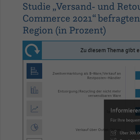
Studie „Versand- und Ret
Commerce 2021“ befragten
Region (in Prozent)
Zu diesem Thema gibt es
Bar
Chart
graphic.
chart
Zweitvermarktung als B-Ware/Verkauf an
Restposten-Händler
with
7
Entsorgung/Recycling der nicht mehr
bars.
verwendbaren Ware
The
Informieren
chart
Spenden
Für Ihre beque
has
1
Verkauf über Outlet-Stores
Über 300.0