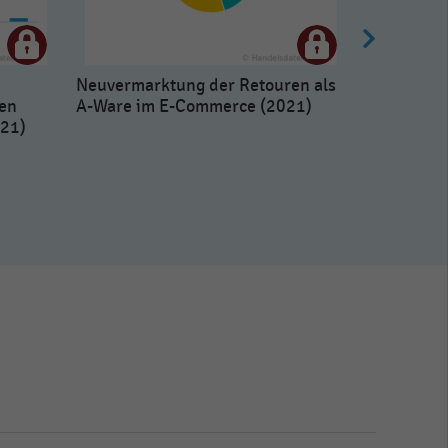
Neuvermarktung der Retouren als
en
A-Ware im E-Commerce (2021)
21)
Optimier
Versandve
Commerce