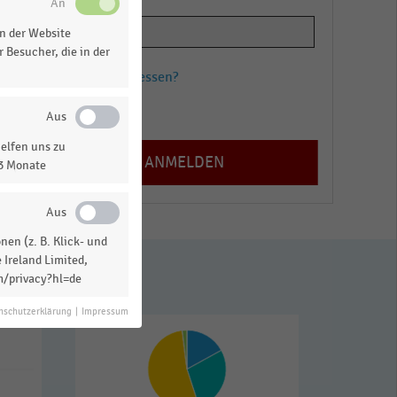
n der Website
 Besucher, die in der
Passwort vergessen?
Registrieren
elfen uns zu
13 Monate
en (z. B. Klick- und
 Ireland Limited,
m/privacy?hl=de
nschutzerklärung
|
Impressum