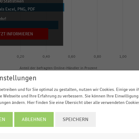
0 Statistiken
ls Excel, PNG, PDF
ehr!
TZT INFORMIEREN
0,20
0,40
0,60
0,80
1,00
Anteil der befragten Online-Händler in Prozent
© Handelsdaten 2026
nstellungen
etreiben und für Sie optimal zu gestalten, nutzen wir Cookies. Einige von 
e Webseite und Ihre Erfahrung zu verbessern. Sie können Ihre Einwilligung 
lungen ändern. Hier finden Sie eine Übersicht über alle verwendeten Cookie
der EHI-Studie „
Versand- und Retourenmanagement im
EN
ABLEHNEN
SPEICHERN
 in der DACH-Region auf die Frage nach dem Umgang mi
ft werden. Angegeben wird jeweils der Anteil der
n Händler
setzen auf eine Zweitvermarktung der Retour