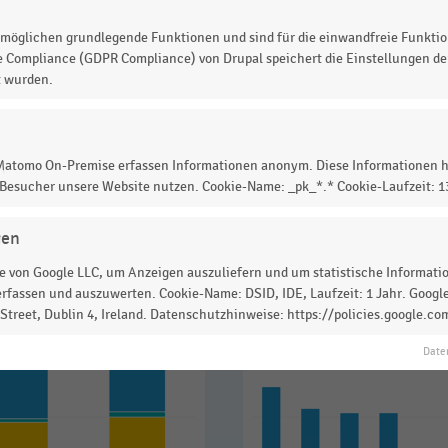
ndler.
möglichen grundlegende Funktionen und sind für die einwandfreie Funktio
e Compliance (GDPR Compliance) von Drupal speichert die Einstellungen der
t wurden.
 zur Statistik? Jetzt einloggen oder
informieren
 Matomo On-Premise erfassen Informationen anonym. Diese Informationen h
 Besucher unsere Website nutzen. Cookie-Name: _pk_*.* Cookie-Laufzeit: 
gen
 von Google LLC, um Anzeigen auszuliefern und um statistische Information
rfassen und auszuwerten. Cookie-Name: DSID, IDE, Laufzeit: 1 Jahr. Google
treet, Dublin 4, Ireland. Datenschutzhinweise: https://policies.google.co
Date