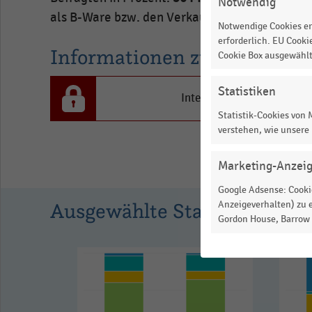
befragten
Notwendig
als B-Ware bzw. den Verkauf an Restposten-Hä
Online-
Notwendige Cookies er
Händler
erforderlich. EU Cooki
Informationen zur Statistik
Cookie Box ausgewähl
in
Prozent.
Statistiken
Range:
Interesse an den Inhalten
-0.07293333333333334
Statistik-Cookies von
verstehen, wie unsere
to
1.060311111111111.
Marketing-Anzei
View
as
Google Adsense: Cookie
data
Ausgewählte Statistiken
Anzeigeverhalten) zu e
table.
Gordon House, Barrow S