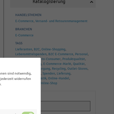
Katalogisierung
HANDELSTHEMEN
E-Commerce
Versand- und Retourenmanagement
BRANCHEN
E-Commerce
TAGS
Lieferanten
B2C
Online-Shopping
Lebensmittelspenden
B2C E-Commerce
Personal
B-Ware
Business-to-Consumer
Produktqualität
Zweitvermarktung
E-Commerce-Markt
Qualität
Restposten
Entsorgung
Recycling
Outlet-Stores
ihnen sind notwendig,
Kosten
Retouren
Spenden
Lieferung
Deutschland
Logistik
Online-Handel
jederzeit widerrufen
Online-Händler
Online-Shop
s.
t
e