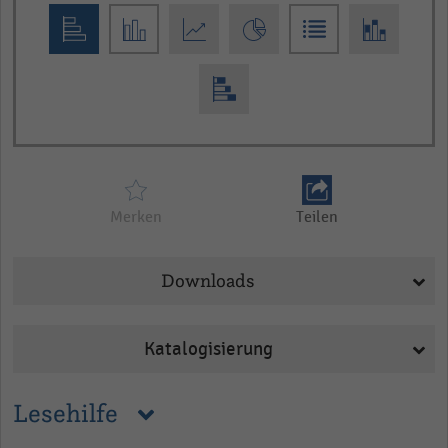
interactive
chart
Merken
Teilen
Downloads
Katalogisierung
Lesehilfe