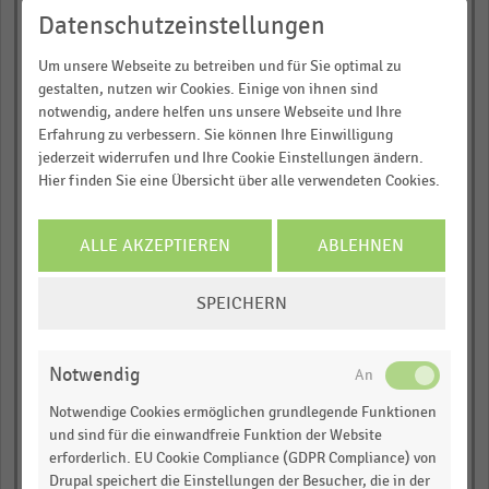
Osnabrück
Datenschutzeinstellungen
Breite Straße (Mitte),
Lübeck
Um unsere Webseite zu betreiben und für Sie optimal zu
Wilhelmstraße,
gestalten, nutzen wir Cookies. Einige von ihnen sind
Reutlingen
Hindenburgstraße
notwendig, andere helfen uns unsere Webseite und Ihre
(Mitte),
Erfahrung zu verbessern. Sie können Ihre Einwilligung
Mönchengladbach
jederzeit widerrufen und Ihre Cookie Einstellungen ändern.
Ehrenstraße (Mitte),
Köln
Hier finden Sie eine Übersicht über alle verwendeten Cookies.
Stresemannstraße,
Bielefeld
ALLE AKZEPTIEREN
ABLEHNEN
Ludwigstraße, Passau
Weender Straße (Süd),
COOKIE-
Göttingen
SPEICHERN
EINSTELLUNGEN
Holstenstraße (Mitte),
ÄNDERN
Kiel
Notwendig
Rothenburg, Münster
Notwendige Cookies ermöglichen grundlegende Funktionen
Langer Hof,
Braunschweig
und sind für die einwandfreie Funktion der Website
erforderlich. EU Cookie Compliance (GDPR Compliance) von
Brotstraße, Trier
Drupal speichert die Einstellungen der Besucher, die in der