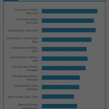
Bar
Chart
graphic.
Neuhauser Straße,
chart
München
with
Kaufingerstraße,
100
München
bars.
Georgstraße, Hannover
The
chart
Zeil (Mitte), Frankfurt am
Main
has
Schildergasse (Mitte),
1
Köln
X
Schildergasse (West),
Köln
axis
Königstraße (Nord),
displaying
Stuttgart
categories.
Königstraße (Mitte),
Stuttgart
Range:
Königstraße (Süd),
100
Stuttgart
categories.
Hohe Straße (Süd), Köln
The
Bahnhofstraße,
chart
Saarbrücken