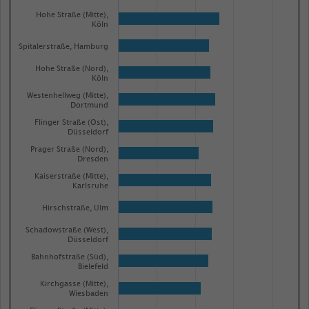
has
Hohe Straße (Mitte),
1
Köln
Y
Spitalerstraße, Hamburg
axis
Hohe Straße (Nord),
displaying
Köln
Anzahl
Westenhellweg (Mitte),
Dortmund
der
Flinger Straße (Ost),
Passant:innen.
Düsseldorf
Range:
Prager Straße (Nord),
Dresden
0
Kaiserstraße (Mitte),
to
Karlsruhe
1.0758299999999998.
Hirschstraße, Ulm
View
as
Schadowstraße (West),
data
Düsseldorf
table.
Bahnhofstraße (Süd),
Bielefeld
Kirchgasse (Mitte),
Wiesbaden