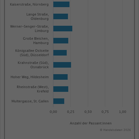
Kaiserstraße, Nürnberg
Lange Straße,
Oldenburg
Werner-Senger-Straße,
Limburg
Große Bleichen,
Hamburg
Königsallee Ostseite
(Süd), Düsseldorf
Krahnstraße (Süd),
Osnabrück
Hoher Weg, Hildesheim
Rheinstraße (West),
Krefeld
Multergasse, St. Gallen
0,00
0,25
0,50
0,75
1,00
Anzahl der Passant:innen
© Handelsdaten 2026
End
of