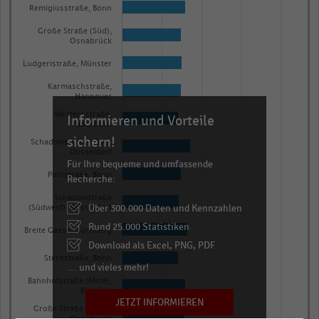
Remigiusstraße, Bonn
Große Straße (Süd),
Osnabrück
Ludgeristraße, Münster
Karmaschstraße,
Hannover
Westernstraße,
Informieren und Vorteile
Paderborn
sichern!
Schadowstraße (Ost),
Düsseldorf
Für Ihre bequeme und umfassende
Poststraße, Bonn
Recherche:
Schadowstraße
Über 300.000 Daten und Kennzahlen
(Südwest), Düsseldorf
Rund 25.000 Statistiken
Breite Gasse, Nürnberg
Download als Excel, PNG, PDF
Sternstraße, Bonn
… und vieles mehr!
Bahnhofstraße (Mitte),
Bielefeld
JETZT INFORMIEREN
Große Straße (Mitte),