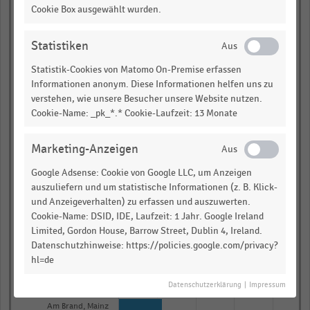
Cookie Box ausgewählt wurden.
Hutfiltern, Braunschweig
Löbderstraße, Jena
Statistiken
Neuer Wall, Hamburg
Statistik-Cookies von Matomo On-Premise erfassen
Informationen anonym. Diese Informationen helfen uns zu
Bürgermeister-Fischer-
Straße, Augsburg
verstehen, wie unsere Besucher unsere Website nutzen.
Cookie-Name: _pk_*.* Cookie-Laufzeit: 13 Monate
Hochstraße (Mitte),
Krefeld
Obernstraße, Bremen
Marketing-Anzeigen
Google Adsense: Cookie von Google LLC, um Anzeigen
Zeppelinstraße, Köln
auszuliefern und um statistische Informationen (z. B. Klick-
Achternstraße,
und Anzeigeverhalten) zu erfassen und auszuwerten.
Oldenburg
Cookie-Name: DSID, IDE, Laufzeit: 1 Jahr. Google Ireland
Münsterplatz, Ulm
Limited, Gordon House, Barrow Street, Dublin 4, Ireland.
Datenschutzhinweise: https://policies.google.com/privacy?
Seltersweg, Gießen
hl=de
Damm, Braunschweig
Datenschutzerklärung
|
Impressum
Am Brand, Mainz