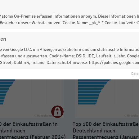
 Matomo On-Premise erfassen Informationen anonym. Diese Informationen h
 Besucher unsere Website nutzen. Cookie-Name: _pk_*.* Cookie-Laufzeit: 
gen
 von Google LLC, um Anzeigen auszuliefern und um statistische Information
rfassen und auszuwerten. Cookie-Name: DSID, IDE, Laufzeit: 1 Jahr. Google
treet, Dublin 4, Ireland. Datenschutzhinweise: https://policies.google.co
Date
0 der Einkaufsstraßen in
Top 100 der Einkaufsstraße
hland nach
Deutschland nach
tenfrequenz (Februar 2024)
Passantenfrequenz (Januar