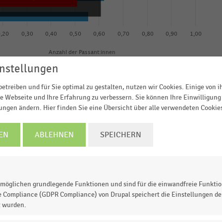
0,20
0,30
0,40
0,50
0,60
0,70
0,80
0,90
1,00
Anzahl der Passant:innen
© Handelsdaten 2026
nstellungen
etreiben und für Sie optimal zu gestalten, nutzen wir Cookies. Einige von 
e Webseite und Ihre Erfahrung zu verbessern. Sie können Ihre Einwilligung 
lungen ändern. Hier finden Sie eine Übersicht über alle verwendeten Cookie
nkaufsstraßen nach
Passantenfrequenz
im Januar 2025.
EN
ABLEHNEN
SPEICHERN
ße in München
mit rund
1,92 Millionen
Passant:innen
.
möglichen grundlegende Funktionen und sind für die einwandfreie Funktio
 zur Statistik? Jetzt einloggen oder
informieren
e Compliance (GDPR Compliance) von Drupal speichert die Einstellungen der
t wurden.