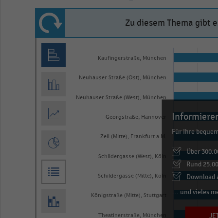
Zu diesem Thema gibt es
Bar
Chart
graphic.
chart
Kaufingerstraße, München
with
Neuhauser Straße (Ost), München
10
bars.
Neuhauser Straße (West), München
The
Informieren
Georgstraße, Hannover
chart
Für Ihre beque
has
Zeil (Mitte), Frankfurt a.M.
1
Über 300.0
Schildergasse (West), Köln
X
Rund 25.00
axis
Download a
Schildergasse (Mitte), Köln
displaying
… und vieles m
Königstraße (Mitte), Stuttgart
categories.
JE
Range:
Theatinerstraße, München