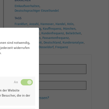
BRANCHEN
Einkaufsverhalten
Deutschsprachiger Einzelhandel
TAGS
Frankfurt
Anzahl
Hannover
Handel
Köln
Innenstadt
Leipzig
Kauffrequenz
München
Kunden
Stuttgart
Kundenfrequenz
Beliebtheit
Passant
Einkaufen
Passantenfrequenz
ihnen sind notwendig,
Einkaufsmöglichkeit
Deutschland
Kundenanalyse
Einkaufsstraßen
Düsseldorf
Frequenz
jederzeit widerrufen
s.
n der Website
 Besucher, die in der
Passwort vergessen?
Registrieren