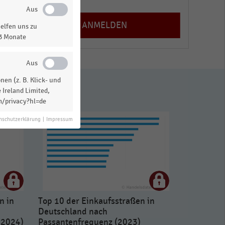
elfen uns zu
13 Monate
en (z. B. Klick- und
 Ireland Limited,
m/privacy?hl=de
nschutzerklärung
|
Impressum
n in
Top 10 der Einkaufsstraßen in
Deutschland nach
 2024)
Passantenfrequenz (2023)