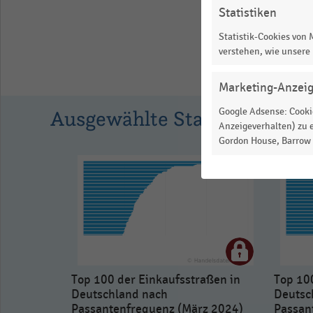
Statistiken
View
as
Statistik-Cookies von
data
verstehen, wie unsere
table.
Marketing-Anzei
Google Adsense: Cookie
Ausgewählte Statistiken
Anzeigeverhalten) zu e
Gordon House, Barrow S
Top 100 der Einkaufsstraßen in
Top 10
Deutschland nach
Deutsc
Passantenfrequenz (März 2024)
Passan