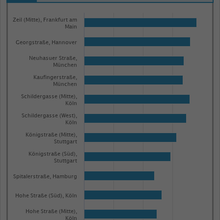
Bar
Chart
graphic.
Zeil (Mitte), Frankfurt am
chart
Main
with
100
Georgstraße, Hannover
bars.
Neuhasuer Straße,
The
München
chart
Kaufingerstraße,
München
has
Schildergasse (Mitte),
1
Köln
X
Schildergasse (West),
Köln
axis
Königstraße (Mitte),
displaying
Stuttgart
categories.
Königstraße (Süd),
Stuttgart
Range:
100
Spitalerstraße, Hamburg
categories.
Hohe Straße (Süd), Köln
The
Hohe Straße (Mitte),
chart
Köln