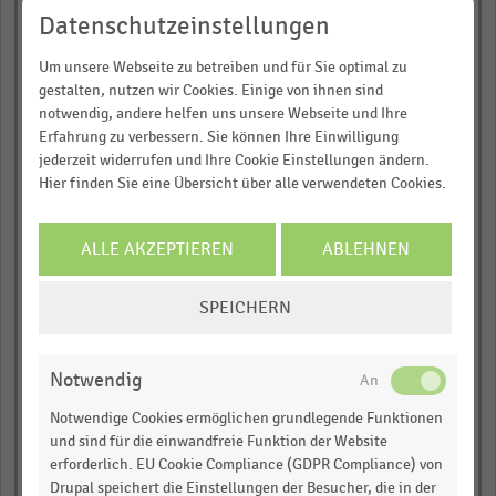
Mönchengladbach
Datenschutzeinstellungen
Breite Straße (Mitte),
Lübeck
Um unsere Webseite zu betreiben und für Sie optimal zu
Ehrenstraße (Mitte),
gestalten, nutzen wir Cookies. Einige von ihnen sind
Köln
notwendig, andere helfen uns unsere Webseite und Ihre
Stresemannstraße,
Bielefeld
Erfahrung zu verbessern. Sie können Ihre Einwilligung
jederzeit widerrufen und Ihre Cookie Einstellungen ändern.
Wilhelmstraße,
Reutlingen
Hier finden Sie eine Übersicht über alle verwendeten Cookies.
Ludwigstraße, Passau
ALLE AKZEPTIEREN
ABLEHNEN
Hutfiltern, Braunschweig
Hochstraße (Mitte),
COOKIE-
Krefeld
SPEICHERN
EINSTELLUNGEN
Brotstraße, Trier
ÄNDERN
Kurfürstendamm
Notwendig
Südseite (Ost), Berlin
Notwendige Cookies ermöglichen grundlegende Funktionen
Bürgermeister-Fischer-
Straße, Augsburg
und sind für die einwandfreie Funktion der Website
Holstenstraße (Mitte),
erforderlich. EU Cookie Compliance (GDPR Compliance) von
Kiel
Drupal speichert die Einstellungen der Besucher, die in der