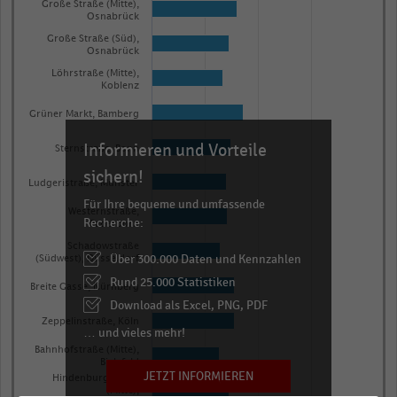
Große Straße (Mitte),
Osnabrück
Große Straße (Süd),
Osnabrück
Löhrstraße (Mitte),
Koblenz
Grüner Markt, Bamberg
Informieren und Vorteile
Sternstraße, Bonn
sichern!
Ludgeristraße, Münster
Für Ihre bequeme und umfassende
Westernstraße,
Recherche:
Paderborn
Schadowstraße
Über 300.000 Daten und Kennzahlen
(Südwest), Düsseldorf
Rund 25.000 Statistiken
Breite Gasse, Nürnberg
Download als Excel, PNG, PDF
Zeppelinstraße, Köln
… und vieles mehr!
Bahnhofstraße (Mitte),
Bielefeld
JETZT INFORMIEREN
Hindenburgstraße
(Mitte),