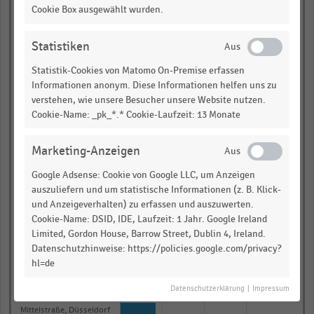
Cookie Box ausgewählt wurden.
Damm, Braunschweig
Obernstraße, Bremen
Statistiken
Rothenburg, Münster
Statistik-Cookies von Matomo On-Premise erfassen
Informationen anonym. Diese Informationen helfen uns zu
Am Brand, Mainz
verstehen, wie unsere Besucher unsere Website nutzen.
Cookie-Name: _pk_*.* Cookie-Laufzeit: 13 Monate
Münsterplatz, Ulm
Weender Straße (Süd),
Marketing-Anzeigen
Göttingen
Achternstraße,
Google Adsense: Cookie von Google LLC, um Anzeigen
Oldenburg
auszuliefern und um statistische Informationen (z. B. Klick-
Seltersweg, Gießen
und Anzeigeverhalten) zu erfassen und auszuwerten.
Cookie-Name: DSID, IDE, Laufzeit: 1 Jahr. Google Ireland
Schuhstraße,
Limited, Gordon House, Barrow Street, Dublin 4, Ireland.
Braunschweig
Datenschutzhinweise: https://policies.google.com/privacy?
Neuer Wall. Hamburg
hl=de
Ehrenstraße (Ost), Köln
Datenschutzerklärung
|
Impressum
Mittelstraße, Düsseldorf