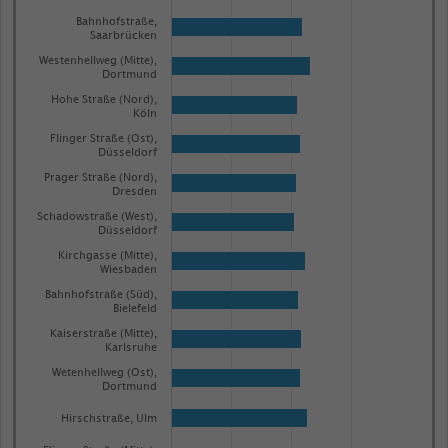
has
Bahnhofstraße,
1
Saarbrücken
Y
Westenhellweg (Mitte),
Dortmund
axis
Hohe Straße (Nord),
displaying
Köln
Anzahl
Flinger Straße (Ost),
Düsseldorf
der
Prager Straße (Nord),
Passanten.
Dresden
Range:
Schadowstraße (West),
Düsseldorf
0
Kirchgasse (Mitte),
to
Wiesbaden
0.998655.
Bahnhofstraße (Süd),
Bielefeld
View
as
Kaiserstraße (Mitte),
data
Karlsruhe
table.
Wetenhellweg (Ost),
Dortmund
Hirschstraße, Ulm