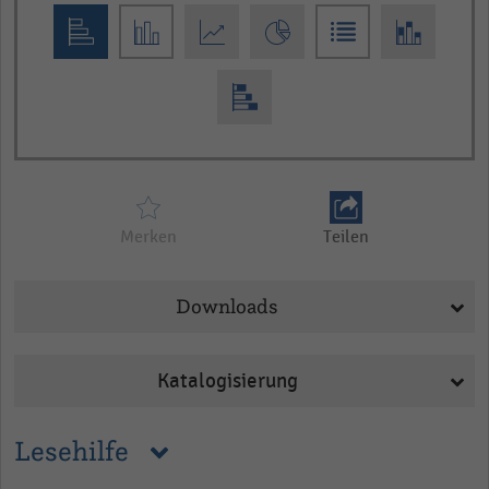
interactive
chart
Merken
Teilen
Downloads
Katalogisierung
Lesehilfe