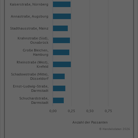
Kaiserstraße, Nürnberg
Annastraße, Augsburg
Stadthausstraße, Mainz
Krahnstraße (Süd),
Osnabrück
Große Bleichen,
Hamburg
Rheinstraße (West),
Krefeld
Schadowstraße (Mitte),
Düsseldorf
Ernst-Ludwig-Straße,
Darmstadt
Schuchardstraße,
Darmstadt
0,00
0,25
0,50
0,75
Anzahl der Passanten
© Handelsdaten 2026
End
of