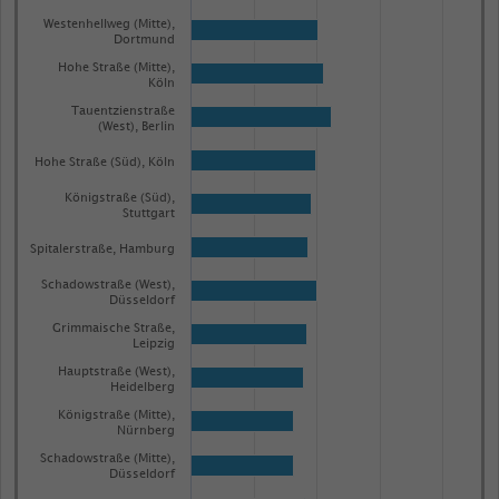
has
Westenhellweg (Mitte),
1
Dortmund
Y
Hohe Straße (Mitte),
Köln
axis
Tauentzienstraße
displaying
(West), Berlin
Anzahl
Hohe Straße (Süd), Köln
der
Königstraße (Süd),
Passant:innen.
Stuttgart
Range:
Spitalerstraße, Hamburg
0
Schadowstraße (West),
to
Düsseldorf
1.061445.
Grimmaische Straße,
Leipzig
View
as
Hauptstraße (West),
data
Heidelberg
table.
Königstraße (Mitte),
Nürnberg
Schadowstraße (Mitte),
Düsseldorf