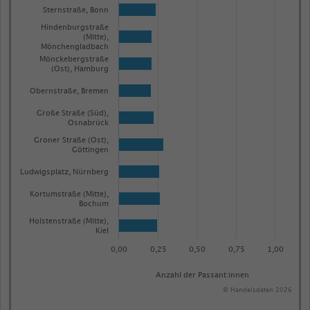
Sternstraße, Bonn
Hindenburgstraße
(Mitte),
Mönchengladbach
Mönckebergstraße
(Ost), Hamburg
Obernstraße, Bremen
Große Straße (Süd),
Osnabrück
Groner Straße (Ost),
Göttingen
Ludwigsplatz, Nürnberg
Kortumstraße (Mitte),
Bochum
Holstenstraße (Mitte),
Kiel
0,00
0,25
0,50
0,75
1,00
Anzahl der Passant:innen
© Handelsdaten 2026
End
of