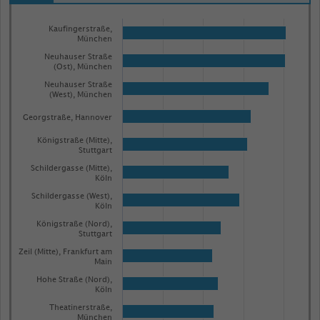
Bar
Chart
graphic.
Kaufingerstraße,
chart
München
with
Neuhauser Straße
100
(Ost), München
bars.
Neuhauser Straße
The
(West), München
chart
Georgstraße, Hannover
has
Königstraße (Mitte),
1
Stuttgart
X
Schildergasse (Mitte),
Köln
axis
Schildergasse (West),
displaying
Köln
categories.
Königstraße (Nord),
Stuttgart
Range:
Zeil (Mitte), Frankfurt am
100
Main
categories.
Hohe Straße (Nord),
Köln
The
Theatinerstraße,
chart
München