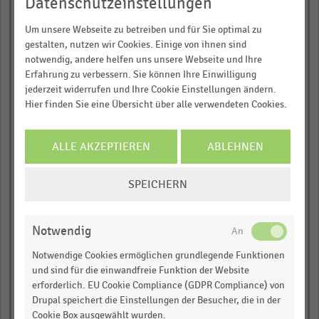
Datenschutzeinstellungen
Große Packhofstraße,
Um unsere Webseite zu betreiben und für Sie optimal zu
Hannover
gestalten, nutzen wir Cookies. Einige von ihnen sind
Ludgeristraße, Münster
notwendig, andere helfen uns unsere Webseite und Ihre
Erfahrung zu verbessern. Sie können Ihre Einwilligung
Bahnhofstraße (Mitte),
Bielefeld
jederzeit widerrufen und Ihre Cookie Einstellungen ändern.
Löhrstraße (Mitte),
Hier finden Sie eine Übersicht über alle verwendeten Cookies.
Koblenz
Tal (Mitte), München
ALLE AKZEPTIEREN
ABLEHNEN
Große Bockenheimer
Straße, Frankfurt am
Main
COOKIE-
SPEICHERN
Kaiserstraße, Würzburg
EINSTELLUNGEN
ÄNDERN
Poststraße, Wuppertal
Notwendig
Königsteiner Straße
(Süd), Frankfurt am
Notwendige Cookies ermöglichen grundlegende Funktionen
Main
Adalbertstraße (West),
und sind für die einwandfreie Funktion der Website
Aachen
erforderlich. EU Cookie Compliance (GDPR Compliance) von
Drupal speichert die Einstellungen der Besucher, die in der
Remigiusstraße, Bonn
Cookie Box ausgewählt wurden.