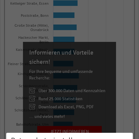
Kettwiger Straße, Essen
Poststraße, Bonn
Große Straße (Mitte),
Osnabrück
Hackescher Markt,
Berlin
Kaiserstraße (West),
Informieren und Vorteile
Karlsruhe
sichern!
Fleiner Straße, Heilbronn
Für Ihre bequeme und umfassende
Kirchgasse (Nord),
Recherche:
Wiesbaden
Schönbornstraße,
Über 300.000 Daten und Kennzahlen
Würzburg
Rund 25.000 Statistiken
Schildergasse (Ost),
Köln
Download als Excel, PNG, PDF
Schloßstraße (Mitte),
Berlin
… und vieles mehr!
Bahnhofstraße, Ulm
JETZT INFORMIEREN
Am Porscheplatz, Essen