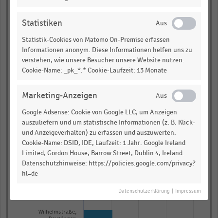
Westernstraße,
Paderborn
Statistiken
Westenhellweg (West),
Dortmund
Statistik-Cookies von Matomo On-Premise erfassen
Simeonstraße, Trier
Informationen anonym. Diese Informationen helfen uns zu
verstehen, wie unsere Besucher unsere Website nutzen.
Bürgermeister-Fischer-
Straße, Augsburg
Cookie-Name: _pk_*.* Cookie-Laufzeit: 13 Monate
Kröpeliner Straße
(West), Rostock
Marketing-Anzeigen
Rothenburg, Münster
Google Adsense: Cookie von Google LLC, um Anzeigen
Bahnhofstraße,
auszuliefern und um statistische Informationen (z. B. Klick-
Augsburg
und Anzeigeverhalten) zu erfassen und auszuwerten.
Ehrenstraße (Ost), Köln
Cookie-Name: DSID, IDE, Laufzeit: 1 Jahr. Google Ireland
Limited, Gordon House, Barrow Street, Dublin 4, Ireland.
Plannenschmiedsgasse,
Datenschutzhinweise: https://policies.google.com/privacy?
Nürnberg
hl=de
Bahnhofstraße,
Gelsenkirchen
Datenschutzerklärung
|
Impressum
Breite Gasse, Nürnberg
Wilhelmstraße,