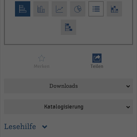
interactive
chart
Merken
Teilen
Downloads
Katalogisierung
Lesehilfe