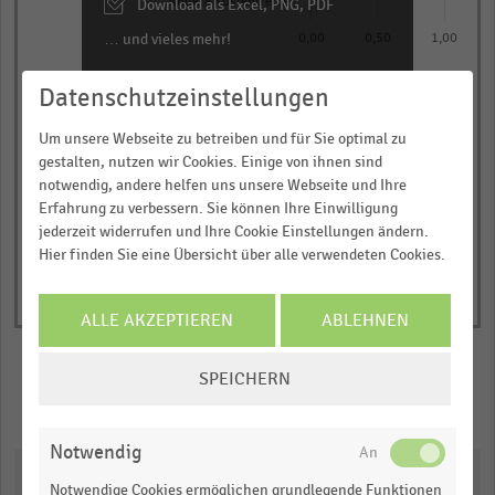
categories.
Download als Excel, PNG, PDF
Andere Kostentreiber
The
… und vieles mehr!
0,00
0,50
1,00
chart
Anteil der befragten
has
JETZT INFORMIEREN
Datenschutzeinstellungen
Online-Händler (in
Prozent)
1
© Handelsdaten 2026
Um unsere Webseite zu betreiben und für Sie optimal zu
Y
End
gestalten, nutzen wir Cookies. Einige von ihnen sind
of
axis
interactive
notwendig, andere helfen uns unsere Webseite und Ihre
displaying
chart
Erfahrung zu verbessern. Sie können Ihre Einwilligung
Anteil
jederzeit widerrufen und Ihre Cookie Einstellungen ändern.
der
Hier finden Sie eine Übersicht über alle verwendeten Cookies.
befragten
Online-
ALLE AKZEPTIEREN
ABLEHNEN
Händler
(in
COOKIE-
SPEICHERN
Prozent).
EINSTELLUNGEN
Merken
Teilen
ÄNDERN
Range:
0
Notwendig
Downloads
to
Notwendige Cookies ermöglichen grundlegende Funktionen