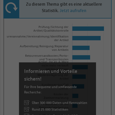
Zu diesem Thema gibt es eine aktuellere
Statistik.
Jetzt aufrufen
Bar
Chart
graphic.
Prüfung/Sichtung der
chart
Artikel/Qualitätskontrolle
with
Retourenannahme/Vereinnahmung/Identifikation
10
der Artikel
bars.
Aufbereitung/Reinigung/Reparatur
von Artikeln
The
Retourenversandkosten/Porto-
chart
und Transportkosten
Artikel, die als A-Ware
has
nicht mehr verkauft
werden könnnen
Informieren und Vorteile
1
(Wertverlust)
Wiedereinlagerung der
X
sichern!
Artikel
axis
Kundenservice/Call
Für Ihre bequeme und umfassende
Center
displaying
Recherche:
Kosten der
categories.
Zweitvermarktung
Über 300.000 Daten und Kennzahlen
Range:
Platzbedarf für die
Retourenbearbeitung
Rund 25.000 Statistiken
10