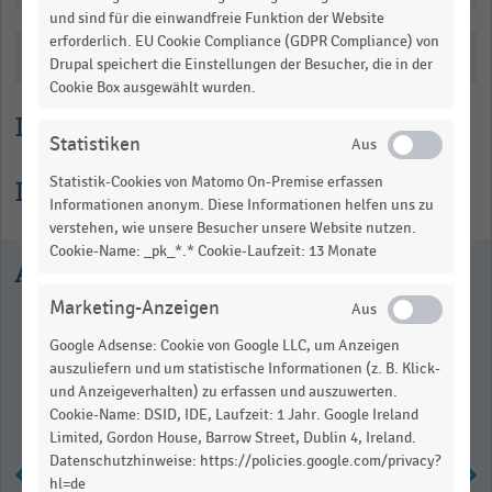
1.07478.
und sind für die einwandfreie Funktion der Website
View
erforderlich. EU Cookie Compliance (GDPR Compliance) von
as
Katalogisierung
Drupal speichert die Einstellungen der Besucher, die in der
data
Cookie Box ausgewählt wurden.
table.
Lesehilfe
Statistiken
Statistik-Cookies von Matomo On-Premise erfassen
Informationen zur Statistik
Informationen anonym. Diese Informationen helfen uns zu
verstehen, wie unsere Besucher unsere Website nutzen.
Cookie-Name: _pk_*.* Cookie-Laufzeit: 13 Monate
Ausgewählte Statistiken
Marketing-Anzeigen
Google Adsense: Cookie von Google LLC, um Anzeigen
auszuliefern und um statistische Informationen (z. B. Klick-
und Anzeigeverhalten) zu erfassen und auszuwerten.
Cookie-Name: DSID, IDE, Laufzeit: 1 Jahr. Google Ireland
Limited, Gordon House, Barrow Street, Dublin 4, Ireland.
Datenschutzhinweise: https://policies.google.com/privacy?
hl=de