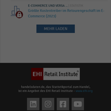
E-COMMERCE UND VERSA ...
| STATISTIK
Größte Kostentreiber im Retourengeschäft im E-
Commerce (2023)
MEHR LADEN
handelsdaten.de, das Statistikportal zum Handel,
ist ein Angebot des EHI Retail Institute -
www.ehi.org
Social