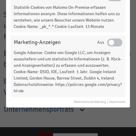
Marktplätze dominieren den Handel
Statistik-Cookies von Matomo On-Premise erfassen
Strukturdaten zum deutschen Versand-
Informationen anonym. Diese Informationen helfen uns zu
Mehr als die
Hälfte der Umsätze im E-Commerce
(56 Prozent)
verstehen, wie unsere Besucher unsere Website nutzen.
wurde über Online-Marktplätze erzielt. Diese Plattformen
und Internethandel (Jahreserhebung im
Cookie-Name: _pk_*.* Cookie-Laufzeit: 13 Monate
verzeichneten ein Umsatzwachstum von 4,9 Prozent. Die
Handel vom Statistischen Bundesamt)
Online-Pure-Player konnten binnen Jahresfrist um 2,1 Prozent
Marketing-Anzeigen
wachsen, während die Multichannel-Händler rückläufige
Ergebnisse zeigten (-1,1 Prozent).
Einkaufsverhalten der Verbraucher:innen
Google Adsense: Cookie von Google LLC, um Anzeigen
auszuliefern und um statistische Informationen (z. B. Klick-
In einer gemeinsamen Prognose erwarten der Bundesverband
beim Online-Shopping
und Anzeigeverhalten) zu erfassen und auszuwerten.
bevh und das EHI Retail Institute für das Jahr 2026 eine
Cookie-Name: DSID, IDE, Laufzeit: 1 Jahr. Google Ireland
Fortführung der Markterholung und ein nominales
Limited, Gordon House, Barrow Street, Dublin 4, Ireland.
Entwicklung des E-Commerce in der
Umsatzwachstum im E-Commerce mit Waren von 3,8 Prozent.
Datenschutzhinweise: https://policies.google.com/privacy?
Entwicklung im 2. Quartal 2026
Vorweihnachtszeit
hl=de
Der deutsche Online-Handel hat im 2. Quartal 2026 seine
Datenschutzerklärung
|
Impressum
moderate Erholung fortgesetzt: Die Bruttoumsätze im E-
Unternehmensporträts
Commerce mit Waren stiegen gegenüber dem
Vorjahreszeitraum um
5,1 Prozent
auf rund
21,2 Milliarden Euro
und übertrafen damit die positive Entwicklung aus dem 1.
Quartal. Stärkste Wachstumstreiber waren
Waren des täglichen