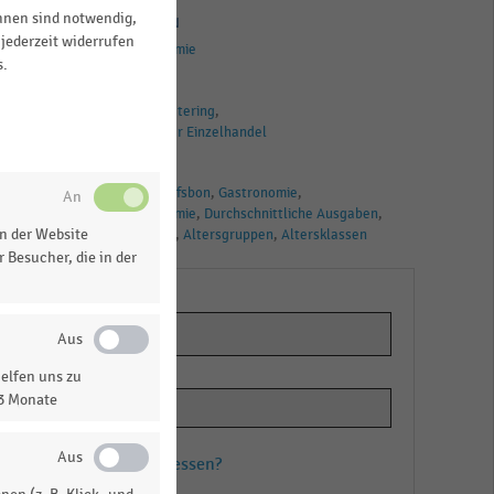
ihnen sind notwendig,
HANDELSTHEMEN
jederzeit widerrufen
Handelsgastronomie
s.
BRANCHEN
Gastronomie & Catering
Deutschsprachiger Einzelhandel
TAGS
Ausgaben
Einkaufsbon
Gastronomie
Handelsgastronomie
Durchschnittliche Ausgaben
n der Website
Durchschnittsbon
Altersgruppen
Altersklassen
 Besucher, die in der
22
elfen uns zu
13 Monate
er
Passwort vergessen?