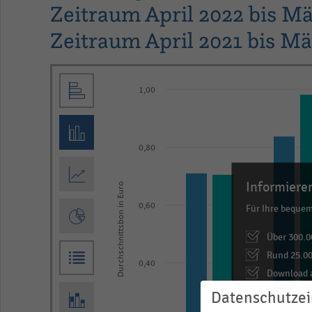
Zeitraum April 2022 bis M
Zeitraum April 2021 bis Mä
Bar
Chart
1,00
graphic.
chart
with
2
data
0,80
series.
The
Informieren
Durchschnittsbon in Euro
chart
Für Ihre beque
0,60
has
Über 300.0
1
Rund 25.00
X
0,40
Download a
axis
… und vieles m
Datenschutzei
displaying