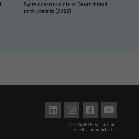
d
Systemgastronomie in Deutschland
nach Umsatz (2022)
Bezugsquel
für die Ha
Lebensmitt
© 2026, EHI Retail Institute
Alle Rechte vorbehalten