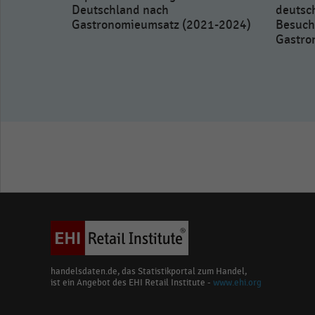
Deutschland nach
deutsc
Gastronomieumsatz (2021-2024)
Besuch
Gastro
 in der
022)
handelsdaten.de, das Statistikportal zum Handel,
ist ein Angebot des EHI Retail Institute -
www.ehi.org