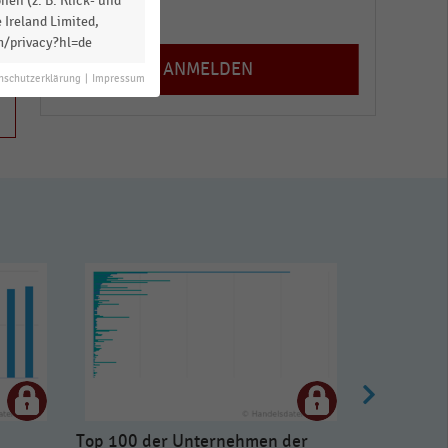
en (z. B. Klick- und
Registrieren
 Ireland Limited,
m/privacy?hl=de
nschutzerklärung
|
Impressum
Top 100 der Unternehmen der