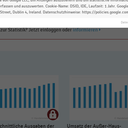
 von Google LLC, um Anzeigen auszuliefern und um statistische Information
rfassen und auszuwerten. Cookie-Name: DSID, IDE, Laufzeit: 1 Jahr. Google
treet, Dublin 4, Ireland. Datenschutzhinweise: https://policies.google.co
Date
 zur Statistik? Jetzt einloggen oder
informieren
chnittliche Ausgaben der
Umsatz der Außer-Haus-