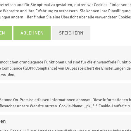
etreiben und für Sie optimal zu gestalten, nutzen wir Cookies. Einige von 
TZT INFORMIEREN
e Webseite und Ihre Erfahrung zu verbessern. Sie können Ihre Einwilligung 
lungen ändern. Hier finden Sie eine Übersicht über alle verwendeten Cookie
EN
ABLEHNEN
SPEICHERN
re
35-44 Jahre
45-54 Jahre
55 Jahre und älter
1 bis März 2022
Zeitraum April 2022 bis März 2023
© Handelsdaten 2026
möglichen grundlegende Funktionen und sind für die einwandfreie Funktio
e Compliance (GDPR Compliance) von Drupal speichert die Einstellungen der
t wurden.
gastronomie in Deutschland 2023
“ veröffentlichten
of-Home Deutschland zum
Durchschnittsbon der
n Deutschland nach Altersgruppen
im Zeitraum April 20
 Matomo On-Premise erfassen Informationen anonym. Diese Informationen h
 Besucher unsere Website nutzen. Cookie-Name: _pk_*.* Cookie-Laufzeit: 
 2021 bis März 2022 (in Euro).
eitraum April 2021 bis März 2022 liegt bei 4,90 Euro. D
gen
raum April 2022 bis März 2023 liegt 5,43 Euro.