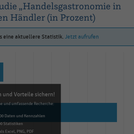
udie „Handelsgastronomie in
en Händler (in Prozent)
 eine aktuellere Statistik.
Jetzt aufrufen
 und Vorteile sichern!
me und umfassende Recherche:
00 Daten und Kennzahlen
0 Statistiken
ls Excel, PNG, PDF