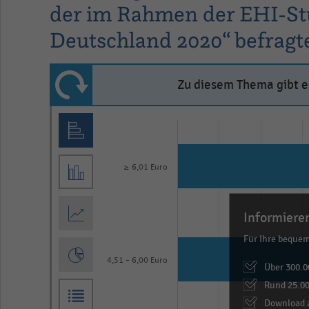
der im Rahmen der EHI-St
Deutschland 2020“ befragt
Zu diesem Thema gibt es
Bar
Chart
graphic.
chart
with
3
≥ 6,01 Euro
bars.
The
Informieren
chart
Für Ihre beque
has
1
4,51 - 6,00 Euro
Über 300.0
X
Rund 25.00
axis
Download a