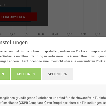
ehr!
TZT INFORMIEREN
0
0,40
0,50
0,60
0,70
0,80
0,90
1,00
nstellungen
Anteil der befragten Händler (in Prozent)
© Handelsdaten 2026
etreiben und für Sie optimal zu gestalten, nutzen wir Cookies. Einige von 
e Webseite und Ihre Erfahrung zu verbessern. Sie können Ihre Einwilligung 
lungen ändern. Hier finden Sie eine Übersicht über alle verwendeten Cookie
EN
ABLEHNEN
SPEICHERN
nittsbon in der Handelsgastronomie in Deutschland (in
isse einer im Rahmen der EHI-Studie „Handelsgastronom
unter deutschen Handelsfilialisten, mittelständischen
3 Prozent der handelsgastronomischen Einzelumsätze
möglichen grundlegende Funktionen und sind für die einwandfreie Funktio
0 Euro.
e Compliance (GDPR Compliance) von Drupal speichert die Einstellungen der