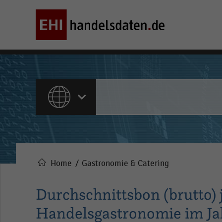
ALLE INHALTE
Home
Gastronomie & Catering
Pfadnavigation
Durchschnittsbon (brutto) j
Handelsgastronomie im Jah