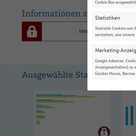
Cookie Box ausgewähl
(in
Informationen zur Statistik
Prozent).
Statistiken
Range:
Statistik-Cookies von
0
Interesse an den Inhalten
verstehen, wie unsere
to
1.011045.
Marketing-Anzei
View
Google Adsense: Cookie
as
data
Anzeigeverhalten) zu e
Ausgewählte Statistiken
table.
Gordon House, Barrow S