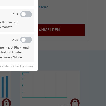
Passwort vergessen?
Registrieren
elfen uns zu
13 Monate
en (z. B. Klick- und
 Ireland Limited,
m/privacy?hl=de
nschutzerklärung
|
Impressum