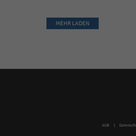
MEHR LADEN
Social
media
links
AGB
|
Datensch
Footer