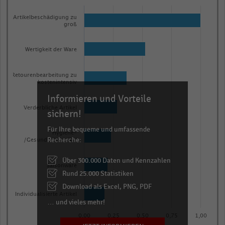
Bar
Chart
graphic.
chart
Artikelbeschädigung zu
groß
with
7
bars.
Wertigkeit der Ware
The
chart
Retourenbearbeitung zu
kostenintensiv
has
Informieren und Vorteile
1
Verderbliche Artikel
X
sichern!
axis
Für Ihre bequeme und umfassende
Hygiene-
displaying
Recherche:
/Gesundheitsartikel
categories.
Über 300.000 Daten und Kennzahlen
Range:
Saisonware
Rund 25.000 Statistiken
7
categories.
Download als Excel, PNG, PDF
Individualisierte Artikel
The
… und vieles mehr!
chart
0,00
0,25
0,50
0,75
1,00