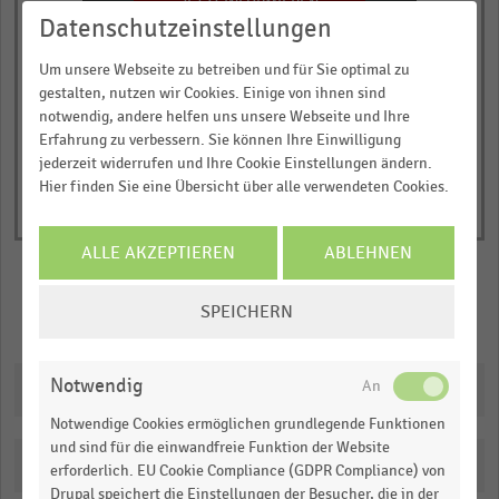
has
JETZT INFORMIEREN
Datenschutzeinstellungen
Anteil der befragten Online-Händler in Prozent
1
© Handelsdaten 2026
Y
End
Um unsere Webseite zu betreiben und für Sie optimal zu
of
axis
gestalten, nutzen wir Cookies. Einige von ihnen sind
interactive
displaying
chart
notwendig, andere helfen uns unsere Webseite und Ihre
Anteil
Erfahrung zu verbessern. Sie können Ihre Einwilligung
jederzeit widerrufen und Ihre Cookie Einstellungen ändern.
der
Hier finden Sie eine Übersicht über alle verwendeten Cookies.
befragten
Online-
Händler
ALLE AKZEPTIEREN
ABLEHNEN
in
COOKIE-
Prozent.
SPEICHERN
Merken
Teilen
EINSTELLUNGEN
Range:
ÄNDERN
0
Notwendig
Downloads
to
1.051155.
Notwendige Cookies ermöglichen grundlegende Funktionen
View
und sind für die einwandfreie Funktion der Website
as
Katalogisierung
erforderlich. EU Cookie Compliance (GDPR Compliance) von
data
Drupal speichert die Einstellungen der Besucher, die in der
table.