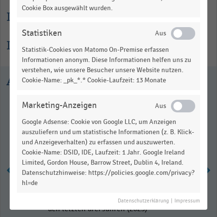
Cookie Box ausgewählt wurden.
Lesehilfe
Statistiken
Informationen zur Statistik
Statistik-Cookies von Matomo On-Premise erfassen
Informationen anonym. Diese Informationen helfen uns zu
verstehen, wie unsere Besucher unsere Website nutzen.
Ausgewählte Statistiken
Cookie-Name: _pk_*.* Cookie-Laufzeit: 13 Monate
Marketing-Anzeigen
Google Adsense: Cookie von Google LLC, um Anzeigen
auszuliefern und um statistische Informationen (z. B. Klick-
und Anzeigeverhalten) zu erfassen und auszuwerten.
Cookie-Name: DSID, IDE, Laufzeit: 1 Jahr. Google Ireland
Limited, Gordon House, Barrow Street, Dublin 4, Ireland.
Datenschutzhinweise: https://policies.google.com/privacy?
hl=de
Entwicklung der artikelbezogenen
Retourenquote im E-Commerce in
Datenschutzerklärung
|
Impressum
den letzten drei Jahren (2023)