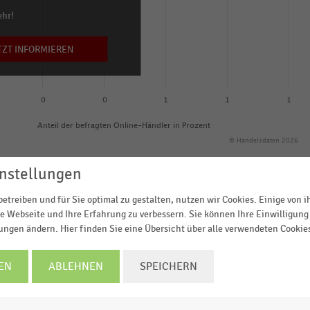
ehr!
TZT INFORMIEREN
0
0
1
1
1
Anteil der befragten Online-Händler in Prozent
© Handelsdaten 2026
nstellungen
etreiben und für Sie optimal zu gestalten, nutzen wir Cookies. Einige von 
e Webseite und Ihre Erfahrung zu verbessern. Sie können Ihre Einwilligung 
en der EHI-Studie „
Versand- und Retourenmanagement
lungen ändern. Hier finden Sie eine Übersicht über alle verwendeten Cookie
er auf die Frage nach den
größten Kostentreibern in de
l
. Angegeben ist jeweils der Anteil der befragten Online
EN
ABLEHNEN
SPEICHERN
agten
sind
Auslieferung, Versand und Transport
die