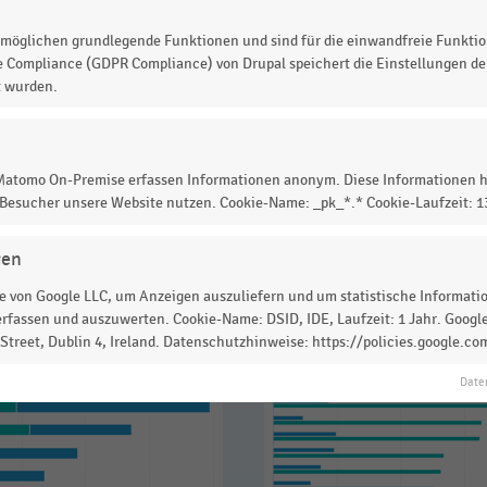
möglichen grundlegende Funktionen und sind für die einwandfreie Funktio
e Compliance (GDPR Compliance) von Drupal speichert die Einstellungen der
t wurden.
 zur Statistik? Jetzt einloggen oder
informieren
 Matomo On-Premise erfassen Informationen anonym. Diese Informationen h
 Besucher unsere Website nutzen. Cookie-Name: _pk_*.* Cookie-Laufzeit: 
gen
 von Google LLC, um Anzeigen auszuliefern und um statistische Information
rfassen und auszuwerten. Cookie-Name: DSID, IDE, Laufzeit: 1 Jahr. Google
treet, Dublin 4, Ireland. Datenschutzhinweise: https://policies.google.co
Date