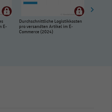
es
Durchschnittliche Logistikkosten
m E-
pro versandten Artikel im E-
Commerce (2024)
Sortiments
Retourenq
(2023)