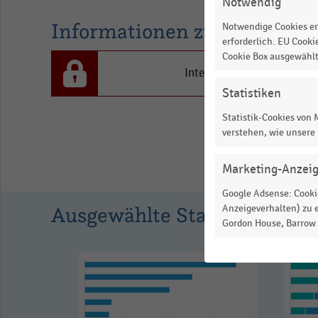
Notwendig
Händler
Informationen zur Statistik
Notwendige Cookies er
in
erforderlich. EU Cooki
Prozent.
Cookie Box ausgewähl
Range:
Interesse an den Inhalten
-0.08135846153846155
Statistiken
to
Statistik-Cookies von
1.0071789743589743.
verstehen, wie unsere
View
as
Marketing-Anzei
data
table.
Google Adsense: Cookie
Ausgewählte Statistiken
Anzeigeverhalten) zu e
Gordon House, Barrow S