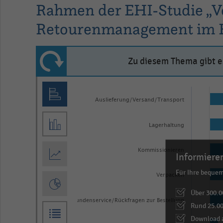
Rahmen der EHI-Studie „V
Retourenmanagement im E
Zu diesem Thema gibt es
Bar
Chart
graphic.
chart
Auslieferung/Versand/Transport
with
8
Lagerhaltung
bars.
The
Kommissionieren
Informieren
chart
Für Ihre beque
has
Verpacken
1
Über 300.0
Kundenservice/Rückfragen zur Bestellung
X
Rund 25.00
axis
Download a