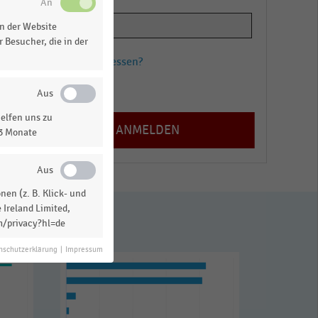
n der Website
 Besucher, die in der
Passwort vergessen?
Registrieren
elfen uns zu
13 Monate
en (z. B. Klick- und
 Ireland Limited,
m/privacy?hl=de
nschutzerklärung
|
Impressum