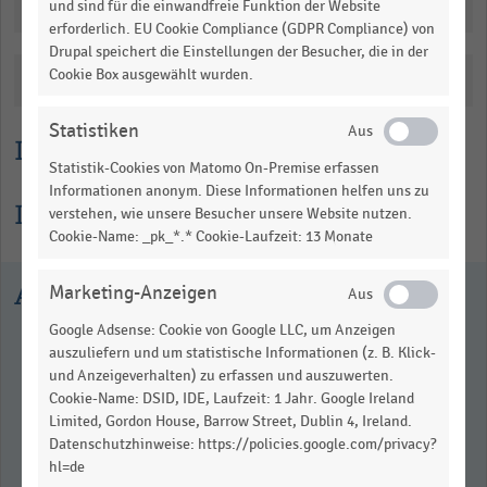
to
Downloads
und sind für die einwandfreie Funktion der Website
erforderlich. EU Cookie Compliance (GDPR Compliance) von
1.08086.
Drupal speichert die Einstellungen der Besucher, die in der
View
Cookie Box ausgewählt wurden.
as
Katalogisierung
data
table.
Statistiken
Lesehilfe
Statistik-Cookies von Matomo On-Premise erfassen
Informationen anonym. Diese Informationen helfen uns zu
Informationen zur Statistik
verstehen, wie unsere Besucher unsere Website nutzen.
Cookie-Name: _pk_*.* Cookie-Laufzeit: 13 Monate
Ausgewählte Statistiken
Marketing-Anzeigen
Google Adsense: Cookie von Google LLC, um Anzeigen
auszuliefern und um statistische Informationen (z. B. Klick-
und Anzeigeverhalten) zu erfassen und auszuwerten.
Cookie-Name: DSID, IDE, Laufzeit: 1 Jahr. Google Ireland
Limited, Gordon House, Barrow Street, Dublin 4, Ireland.
Datenschutzhinweise: https://policies.google.com/privacy?
hl=de