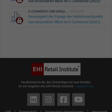
von versendeter Ware im E-Commerce (2022)
E-COMMERCE UND VERSA ...
| STATISTIK
Genauigkeit der Zusage des Anlieferzeitpunkts
von versendeter Ware im E-Commerce (2021)
handelsdaten.de, das Statistikportal zum Handel,
ist ein Angebot des EHI Retail Institute -
www.ehi.org
Social
media
AGB
|
Datenschutz
|
Datenschutz-Einstellungen
|
Impressum