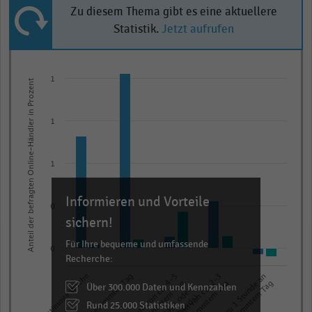
Zu diesem Thema gibt es eine aktuellere
Statistik.
Jetzt aufrufen
Bar
Chart
graphic.
chart
1
Anteil der befragten Online-Händler in Prozent
with
2
data
1
series.
The
1
chart
has
Informieren und Vorteile
1
0
sichern!
X
axis
Für Ihre bequeme und umfassende
0
Recherche:
displaying
categories.
Bestimmte Woche
Bestimmter Tag
bestimmtem Tag
Über 300.000 Daten und Kennzahlen
Range:
abends)
Rund 25.000 Statistiken