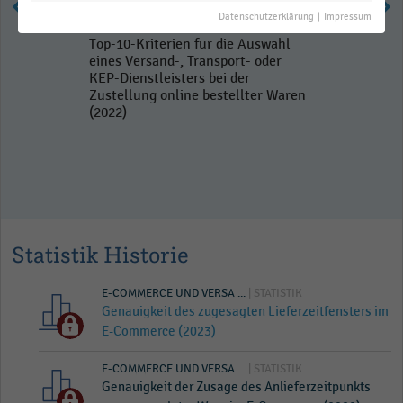
Datenschutzerklärung
|
Impressum
Top-10-Kriterien für die Auswahl
eines Versand-, Transport- oder
KEP-Dienstleisters bei der
Zustellung online bestellter Waren
(2022)
Statistik Historie
E-COMMERCE UND VERSA ...
| STATISTIK
Genauigkeit des zugesagten Lieferzeitfensters im
E-Commerce (2023)
E-COMMERCE UND VERSA ...
| STATISTIK
Genauigkeit der Zusage des Anlieferzeitpunkts