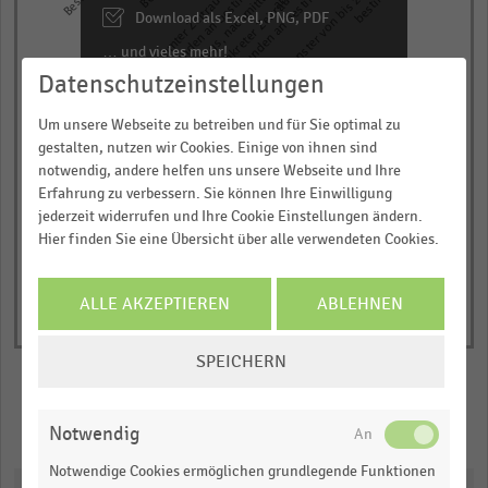
Konkreter Zeitraum von ca. 2-3
Zeitfenster von bis zu 1 Stunde an
Bestimmter Zeitraum von ca. 4-5
Stunden an bestimmtem Tag
Stunden an bestimmtem Tag
(vormittags, nachmittags oder
5
Download als Excel, PNG, PDF
categories.
… und vieles mehr!
The
Datenschutzeinstellungen
chart
JETZT INFORMIEREN
has
Um unsere Webseite zu betreiben und für Sie optimal zu
Ohne Aufpreis
Gegen Aufpreis
1
gestalten, nutzen wir Cookies. Einige von ihnen sind
© Handelsdaten 2026
Y
End
notwendig, andere helfen uns unsere Webseite und Ihre
of
axis
Erfahrung zu verbessern. Sie können Ihre Einwilligung
interactive
jederzeit widerrufen und Ihre Cookie Einstellungen ändern.
displaying
chart
Hier finden Sie eine Übersicht über alle verwendeten Cookies.
Anteil
der
befragten
ALLE AKZEPTIEREN
ABLEHNEN
Online-
COOKIE-
Händler
SPEICHERN
EINSTELLUNGEN
in
ÄNDERN
Prozent.
Merken
Teilen
Notwendig
Range:
-0.10186
Notwendige Cookies ermöglichen grundlegende Funktionen