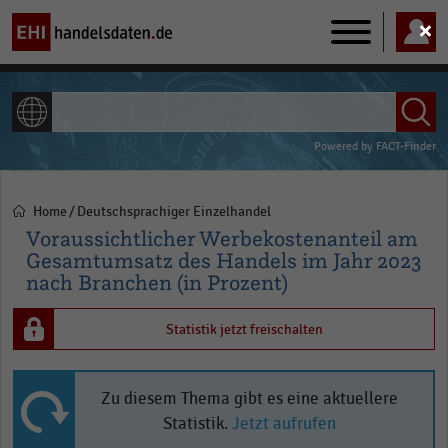
Main
navigation
ALLE INHALTE
Powered by
FACT-Finder
Home
Deutschsprachiger Einzelhandel
Pfadnavigation
Voraussichtlicher Werbekostenanteil am
Gesamtumsatz des Handels im Jahr 2023
nach Branchen (in Prozent)
Statistik jetzt freischalten
Zu diesem Thema gibt es eine aktuellere
Statistik.
Jetzt aufrufen