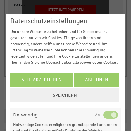
empty
JETZT INFORMIEREN
empty
Datenschutzeinstellungen
Um unsere Webseite zu betreiben und für Sie optimal zu
gestalten, nutzen wir Cookies. Einige von ihnen sind
notwendig, andere helfen uns unsere Webseite und Ihre
Erfahrung zu verbessern. Sie können Ihre Einwilligung
jederzeit widerrufen und Ihre Cookie Einstellungen ändern.
Hier finden Sie eine Übersicht über alle verwendeten Cookies.
ALLE AKZEPTIEREN
ABLEHNEN
COOKIE-
SPEICHERN
Merken
Teilen
EINSTELLUNGEN
ÄNDERN
Notwendig
Downloads
Notwendige Cookies ermöglichen grundlegende Funktionen
und sind für die einwandfreie Funktion der Website