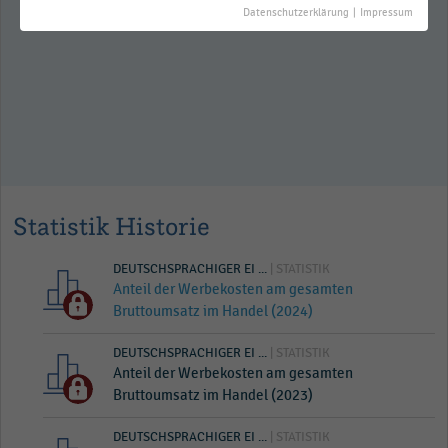
Handel (2023)
Datenschutzerklärung
|
Impressum
Statistik Historie
DEUTSCHSPRACHIGER EI ...
| STATISTIK
Anteil der Werbekosten am gesamten
Bruttoumsatz im Handel (2024)
DEUTSCHSPRACHIGER EI ...
| STATISTIK
Anteil der Werbekosten am gesamten
Bruttoumsatz im Handel (2023)
DEUTSCHSPRACHIGER EI ...
| STATISTIK