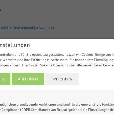
andel in Deutschland (2014-2024)
nstellungen
land nach Betriebsformen (2014-2024)
etreiben und für Sie optimal zu gestalten, nutzen wir Cookies. Einige von 
e Webseite und Ihre Erfahrung zu verbessern. Sie können Ihre Einwilligung 
lungen ändern. Hier finden Sie eine Übersicht über alle verwendeten Cookie
 der Lebensmittelgeschäfte (2014-2024)
EN
ABLEHNEN
SPEICHERN
EHR LADEN
möglichen grundlegende Funktionen und sind für die einwandfreie Funktio
e Compliance (GDPR Compliance) von Drupal speichert die Einstellungen der