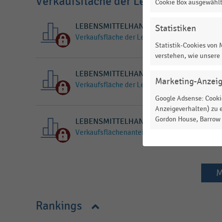
Verkaufsfläche der Lebensmittelgesc
Cookie Box ausgewähl
LEBENSMITTELHANDEL
STATISTIK
Statistiken
Verkaufsfläche der Lebensmittelgeschäfte in
Statistik-Cookies von
verstehen, wie unsere
LEBENSMITTELHANDEL
STATISTIK
Marketing-Anzei
Verkaufsfläche der Lebensmittelgeschäfte in
Google Adsense: Cookie
Anzeigeverhalten) zu e
Gordon House, Barrow S
LEBENSMITTELHANDEL
STATISTIK
Verkaufsflächenanteile der Betriebsformen i
M
Rankings