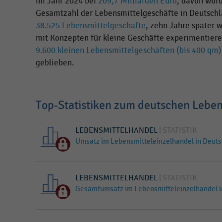
im Jahr 2024 bei
209,7 Milliarden Euro
, davon wur
Gesamtzahl der Lebensmittelgeschäfte in Deutschla
38.525 Lebensmittelgeschäfte
, zehn Jahre später 
mit Konzepten für kleine Geschäfte experimentieren
9.600 kleinen Lebensmittelgeschäften (bis 400 qm)
geblieben.
Top-Statistiken zum deutschen Leben
LEBENSMITTELHANDEL
STATISTIK
Umsatz im Lebensmitteleinzelhandel in Deuts
LEBENSMITTELHANDEL
STATISTIK
Gesamtumsatz im Lebensmitteleinzelhandel i