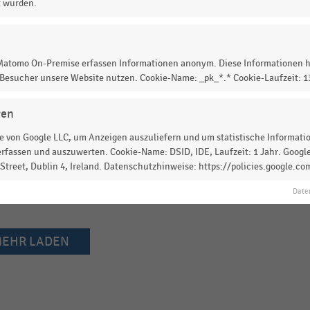
häfte
t wurden.
 Deutschland (2014-2024)
 Matomo On-Premise erfassen Informationen anonym. Diese Informationen h
 Besucher unsere Website nutzen. Cookie-Name: _pk_*.* Cookie-Laufzeit: 
gen
 Deutschland nach Betriebsformen (2014-2024)
 von Google LLC, um Anzeigen auszuliefern und um statistische Information
rfassen und auszuwerten. Cookie-Name: DSID, IDE, Laufzeit: 1 Jahr. Google
treet, Dublin 4, Ireland. Datenschutzhinweise: https://policies.google.co
m deutschen Lebensmittelhandel (2014-2024)
Date
EHR LADEN