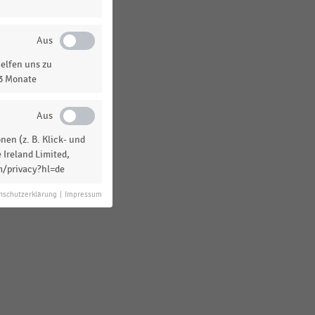
elfen uns zu
13 Monate
en (z. B. Klick- und
 Ireland Limited,
m/privacy?hl=de
nschutzerklärung
|
Impressum