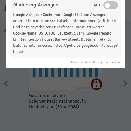
Marketing-Anzeigen
Informationen zur Statistik
Google Adsense: Cookie von Google LLC, um Anzeigen
auszuliefern und um statistische Informationen (z. B. Klick-
und Anzeigeverhalten) zu erfassen und auszuwerten.
Ausgewählte Statistiken
Cookie-Name: DSID, IDE, Laufzeit: 1 Jahr. Google Ireland
Limited, Gordon House, Barrow Street, Dublin 4, Ireland.
Datenschutzhinweise: https://policies.google.com/privacy?
hl=de
Datenschutzerklärung
|
Impressum
Gesamtumsatz im
Lebensmitteleinzelhandel in
Deutschland (2014-2024)