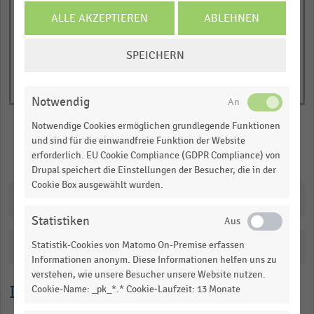
of
axis
interactive
ALLE AKZEPTIEREN
ABLEHNEN
displaying
chart
Nettoumsatz
COOKIE-
SPEICHERN
in
EINSTELLUNGEN
Milliarden
ÄNDERN
Euro.
Notwendig
Range:
Notwendige Cookies ermöglichen grundlegende Funktionen
0
und sind für die einwandfreie Funktion der Website
to
Merken
Teilen
erforderlich. EU Cookie Compliance (GDPR Compliance) von
1.0352999999999999.
Drupal speichert die Einstellungen der Besucher, die in der
View
Cookie Box ausgewählt wurden.
as
Downloads
data
table.
Statistiken
Statistik-Cookies von Matomo On-Premise erfassen
Katalogisierung
Informationen anonym. Diese Informationen helfen uns zu
verstehen, wie unsere Besucher unsere Website nutzen.
Lesehilfe
Cookie-Name: _pk_*.* Cookie-Laufzeit: 13 Monate