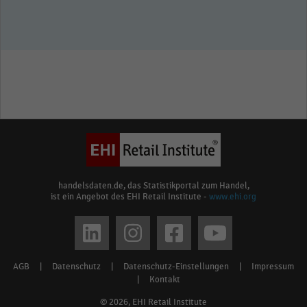
handelsdaten.de, das Statistikportal zum Handel,
ist ein Angebot des EHI Retail Institute -
www.ehi.org
Social
media
AGB
|
Datenschutz
|
Datenschutz-Einstellungen
|
Impressum
Footer
links
|
Kontakt
menu
© 2026, EHI Retail Institute