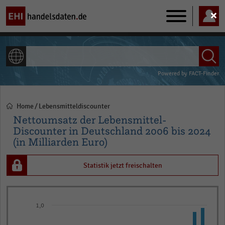
Main
navigation
ALLE INHALTE
Powered by
FACT-Finder
Home
Lebensmitteldiscounter
Pfadnavigation
Nettoumsatz der Lebensmittel-
Discounter in Deutschland 2006 bis 2024
(in Milliarden Euro)
Statistik jetzt freischalten
Bar
Chart
graphic.
1,0
chart
with