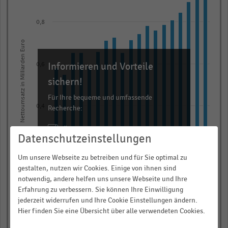
19
bars.
0,8
The
chart
Nettoumsatz in Milliarden Euro
has
Informieren und Vorteile
1
0,6
X
sichern!
axis
Für Ihre bequeme und umfassende
displaying
0,4
Recherche:
categories.
Über 300.000 Daten und Kennzahlen
Range:
Datenschutzeinstellungen
Rund 25.000 Statistiken
19
0,2
categories.
Download als Excel, PNG, PDF
Um unsere Webseite zu betreiben und für Sie optimal zu
The
gestalten, nutzen wir Cookies. Einige von ihnen sind
… und vieles mehr!
notwendig, andere helfen uns unsere Webseite und Ihre
chart
Erfahrung zu verbessern. Sie können Ihre Einwilligung
0,0
has
JETZT INFORMIEREN
2008
2014
2020
2006
2012
2018
2024
2010
2016
2022
jederzeit widerrufen und Ihre Cookie Einstellungen ändern.
1
Hier finden Sie eine Übersicht über alle verwendeten Cookies.
© Handelsdaten 2026
Y
End