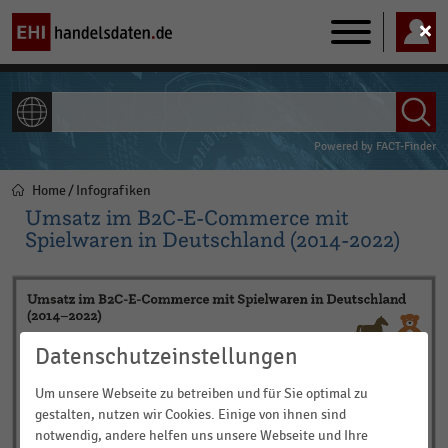
Main
navigation
ALLE INHALTE
Powered by
FACT-Finder
Home
Infografiken
Pfadnavigation
Umsatz im B2C-E-Commerce mit
Spielwaren in Deutschland (2014-2022)
Datenschutzeinstellungen
Um unsere Webseite zu betreiben und für Sie optimal zu
gestalten, nutzen wir Cookies. Einige von ihnen sind
notwendig, andere helfen uns unsere Webseite und Ihre