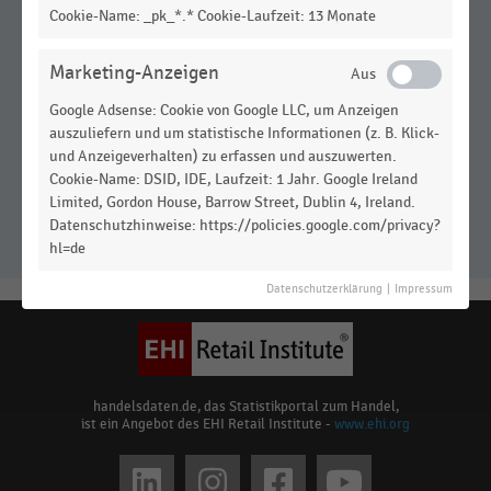
Cookie-Name: _pk_*.* Cookie-Laufzeit: 13 Monate
Marketing-Anzeigen
Google Adsense: Cookie von Google LLC, um Anzeigen
auszuliefern und um statistische Informationen (z. B. Klick-
und Anzeigeverhalten) zu erfassen und auszuwerten.
Cookie-Name: DSID, IDE, Laufzeit: 1 Jahr. Google Ireland
Top-3-B2C-E-Commerce-
Limited, Gordon House, Barrow Street, Dublin 4, Ireland.
Marktplätze (2023)
Datenschutzhinweise: https://policies.google.com/privacy?
hl=de
Datenschutzerklärung
|
Impressum
handelsdaten.de, das Statistikportal zum Handel,
ist ein Angebot des EHI Retail Institute -
www.ehi.org
Social