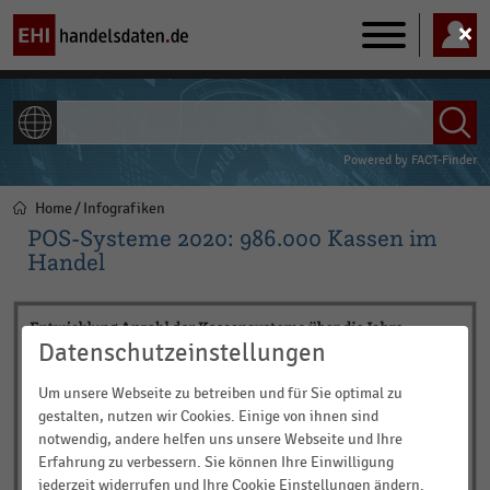
Main
navigation
ALLE INHALTE
Powered by
FACT-Finder
Home
Infografiken
Pfadnavigation
POS-Systeme 2020: 986.000 Kassen im
Handel
Datenschutzeinstellungen
Um unsere Webseite zu betreiben und für Sie optimal zu
gestalten, nutzen wir Cookies. Einige von ihnen sind
notwendig, andere helfen uns unsere Webseite und Ihre
Erfahrung zu verbessern. Sie können Ihre Einwilligung
jederzeit widerrufen und Ihre Cookie Einstellungen ändern.