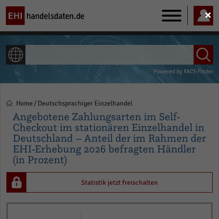
Main
navigation
ALLE INHALTE
Powered by
FACT-Finder
Home
Deutschsprachiger Einzelhandel
Pfadnavigation
Angebotene Zahlungsarten im Self-
Checkout im stationären Einzelhandel in
Deutschland – Anteil der im Rahmen der
EHI-Erhebung 2026 befragten Händler
(in Prozent)
Statistik jetzt freischalten
Bar
Chart