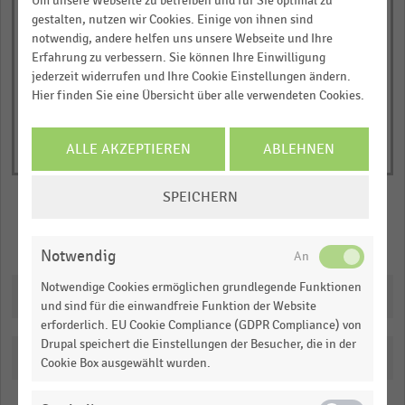
Um unsere Webseite zu betreiben und für Sie optimal zu
1
gestalten, nutzen wir Cookies. Einige von ihnen sind
© Handelsdaten 2026
Y
End
notwendig, andere helfen uns unsere Webseite und Ihre
of
axis
Erfahrung zu verbessern. Sie können Ihre Einwilligung
interactive
displaying
chart
jederzeit widerrufen und Ihre Cookie Einstellungen ändern.
Anteil
Hier finden Sie eine Übersicht über alle verwendeten Cookies.
der
befragten
ALLE AKZEPTIEREN
ABLEHNEN
Händler
in
COOKIE-
SPEICHERN
Prozent.
EINSTELLUNGEN
Range:
ÄNDERN
Merken
Teilen
0
Notwendig
to
Notwendige Cookies ermöglichen grundlegende Funktionen
Downloads
1.0900050000000001.
und sind für die einwandfreie Funktion der Website
View
erforderlich. EU Cookie Compliance (GDPR Compliance) von
as
Drupal speichert die Einstellungen der Besucher, die in der
data
Katalogisierung
Cookie Box ausgewählt wurden.
table.