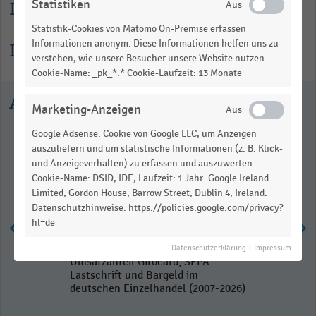
Statistiken
Lesehilfe
Statistik-Cookies von Matomo On-Premise erfassen
Informationen anonym. Diese Informationen helfen uns zu
Informationen zur Statistik
verstehen, wie unsere Besucher unsere Website nutzen.
Cookie-Name: _pk_*.* Cookie-Laufzeit: 13 Monate
Ausgewählte Statistiken
Marketing-Anzeigen
Google Adsense: Cookie von Google LLC, um Anzeigen
auszuliefern und um statistische Informationen (z. B. Klick-
und Anzeigeverhalten) zu erfassen und auszuwerten.
Cookie-Name: DSID, IDE, Laufzeit: 1 Jahr. Google Ireland
Limited, Gordon House, Barrow Street, Dublin 4, Ireland.
Datenschutzhinweise: https://policies.google.com/privacy?
hl=de
Datenschutzerklärung
|
Impressum
Umsatzanteil Girocard, SEPA-
Lastschrift und Bargeld im
deutschen Einzelhandel (2007-2026)