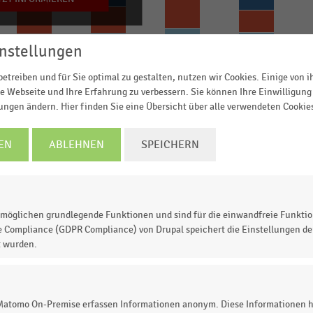
nstellungen
2022
2023
2024
2025
SEPA-Lastschrift
Girocard
etreiben und für Sie optimal zu gestalten, nutzen wir Cookies. Einige von 
VI Debit/Debit MC u. a.
Kundenkarte
e Webseite und Ihre Erfahrung zu verbessern. Sie können Ihre Einwilligung 
lungen ändern. Hier finden Sie eine Übersicht über alle verwendeten Cookie
© Handelsdaten 2026
EN
ABLEHNEN
SPEICHERN
ten am Gesamtumsatz der Kauf- und Warenhäuser in
rozent).
9,0 Prozent
der Gesamtumsätze der Kauf- und
möglichen grundlegende Funktionen und sind für die einwandfreie Funktio
karte
bezahlt.
e Compliance (GDPR Compliance) von Drupal speichert die Einstellungen der
t wurden.
 Matomo On-Premise erfassen Informationen anonym. Diese Informationen h
 zur Statistik? Jetzt einloggen oder
informieren