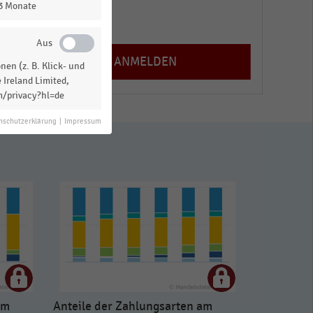
13 Monate
Registrieren
en (z. B. Klick- und
 Ireland Limited,
m/privacy?hl=de
nschutzerklärung
|
Impressum
am
Anteile der Zahlungsarten am