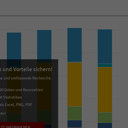
 und Vorteile sichern!
me und umfassende Recherche:
00 Daten und Kennzahlen
0 Statistiken
ls Excel, PNG, PDF
ehr!
TZT INFORMIEREN