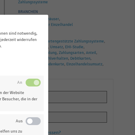
Zahlungssysteme
BRANCHEN
Kauf - und Warenhäuser
Deutschsprachiger Einzelhandel
ihnen sind notwendig,
TAGS
jederzeit widerrufen
Gesamtumsatz
kartengestützte Zahlungssysteme
s.
Zahlungssysteme
Umsatz
EHI-Studie
Warenhäuser
Zahlung
Zahlungsarten
Anteil
Kreditkarte
Bezahlverhalten
Debitkarten
Einzelhandel
Kundenkarte
Einzelhandelsumsatz
Electronic Cash
n der Website
 Besucher, die in der
elfen uns zu
Passwort vergessen?