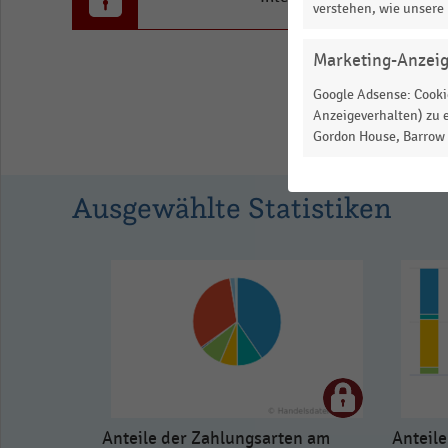
0
verstehen, wie unsere
to
2.672948865336658.
Marketing-Anzei
View
Google Adsense: Cookie
as
Anzeigeverhalten) zu e
data
Gordon House, Barrow S
table.
Ausgewählte Statistiken
Anteile der Zahlungsarten am
Anteil