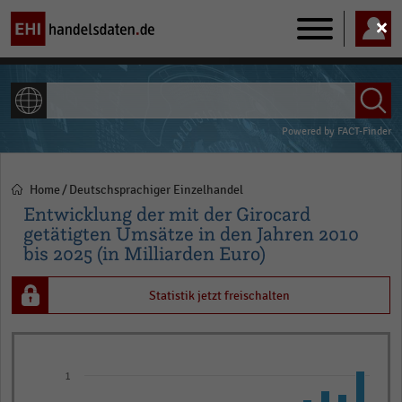
Main
navigation
ALLE INHALTE
Powered by
FACT-Finder
Home
Deutschsprachiger Einzelhandel
Pfadnavigation
Entwicklung der mit der Girocard
getätigten Umsätze in den Jahren 2010
bis 2025 (in Milliarden Euro)
Statistik jetzt freischalten
Bar
Chart
graphic.
chart
1
with