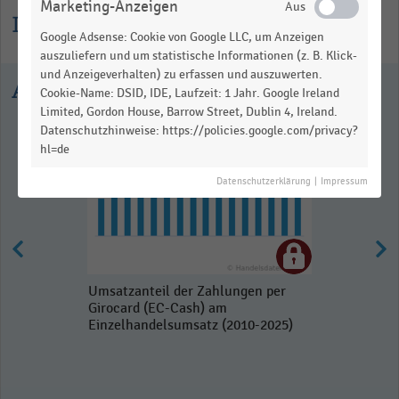
Marketing-Anzeigen
Informationen zur Statistik
Google Adsense: Cookie von Google LLC, um Anzeigen
auszuliefern und um statistische Informationen (z. B. Klick-
und Anzeigeverhalten) zu erfassen und auszuwerten.
Ausgewählte Statistiken
Cookie-Name: DSID, IDE, Laufzeit: 1 Jahr. Google Ireland
Limited, Gordon House, Barrow Street, Dublin 4, Ireland.
Datenschutzhinweise: https://policies.google.com/privacy?
hl=de
Datenschutzerklärung
|
Impressum
Umsatzanteil der Zahlungen per
Girocard (EC-Cash) am
Einzelhandelsumsatz (2010-2025)