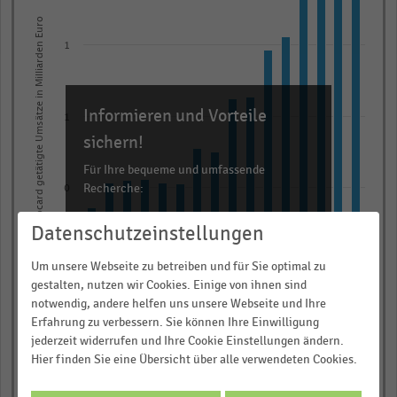
16
Mit der Girocard getätigte Umsätze in Milliarden Euro
bars.
The
1
chart
has
Informieren und Vorteile
1
1
X
sichern!
axis
Für Ihre bequeme und umfassende
displaying
Recherche:
0
categories.
Über 300.000 Daten und Kennzahlen
Range:
Datenschutzeinstellungen
Rund 25.000 Statistiken
16
0
Um unsere Webseite zu betreiben und für Sie optimal zu
categories.
Download als Excel, PNG, PDF
gestalten, nutzen wir Cookies. Einige von ihnen sind
The
… und vieles mehr!
notwendig, andere helfen uns unsere Webseite und Ihre
chart
Erfahrung zu verbessern. Sie können Ihre Einwilligung
0
has
jederzeit widerrufen und Ihre Cookie Einstellungen ändern.
JETZT INFORMIEREN
2010
2011
2012
2013
2014
2015
2016
2017
2018
2019
2020
2021
2022
2023
2024
2025
Hier finden Sie eine Übersicht über alle verwendeten Cookies.
1
© Handelsdaten 2026
Y
End