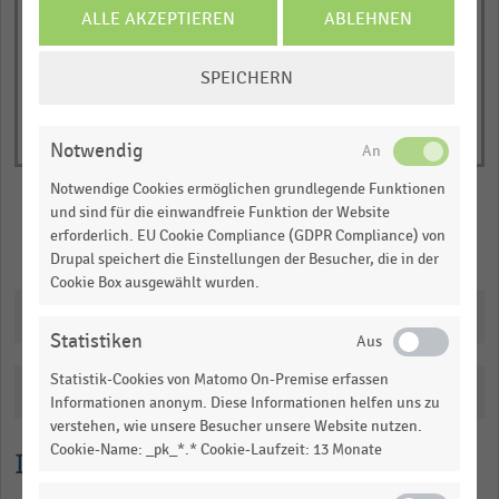
of
axis
ALLE AKZEPTIEREN
ABLEHNEN
interactive
displaying
chart
COOKIE-
Mit
SPEICHERN
EINSTELLUNGEN
der
ÄNDERN
Girocard
getätigte
Notwendig
Umsätze
Notwendige Cookies ermöglichen grundlegende Funktionen
in
und sind für die einwandfreie Funktion der Website
Milliarden
erforderlich. EU Cookie Compliance (GDPR Compliance) von
Merken
Teilen
Euro.
Drupal speichert die Einstellungen der Besucher, die in der
Cookie Box ausgewählt wurden.
Range:
Downloads
0
Statistiken
to
1.062495.
Statistik-Cookies von Matomo On-Premise erfassen
Katalogisierung
View
Informationen anonym. Diese Informationen helfen uns zu
as
verstehen, wie unsere Besucher unsere Website nutzen.
data
Cookie-Name: _pk_*.* Cookie-Laufzeit: 13 Monate
Lesehilfe
table.