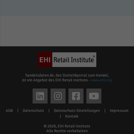
handelsdaten.de, das Statistikportal zum Handel,
ist ein Angebot des EHI Retail Institute -
www.ehi.org
Social
media
AGB
|
Datenschutz
|
Datenschutz-Einstellungen
|
Impressum
Footer
links
|
Kontakt
menu
© 2026, EHI Retail Institute
Alle Rechte vorbehalten