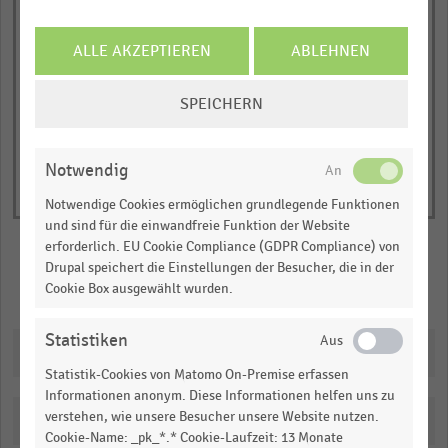
1
Cashback
Sonstige (Kraftstoffe, Gastronomie, Hotellerie usw.)
Y
© Handelsdaten 2026
axis
ALLE AKZEPTIEREN
ABLEHNEN
End
of
displaying
interactive
COOKIE-
Anzahl
SPEICHERN
chart
EINSTELLUNGEN
der
ÄNDERN
Girocard-
Notwendig
Tansaktionen
in
Notwendige Cookies ermöglichen grundlegende Funktionen
und sind für die einwandfreie Funktion der Website
Millionen.
erforderlich. EU Cookie Compliance (GDPR Compliance) von
Range:
Drupal speichert die Einstellungen der Besucher, die in der
-0.08072991530998191
Cookie Box ausgewählt wurden.
Merken
Teilen
to
1.0269576574576549.
Statistiken
Downloads
View
as
Statistik-Cookies von Matomo On-Premise erfassen
data
Informationen anonym. Diese Informationen helfen uns zu
table.
verstehen, wie unsere Besucher unsere Website nutzen.
Katalogisierung
Cookie-Name: _pk_*.* Cookie-Laufzeit: 13 Monate