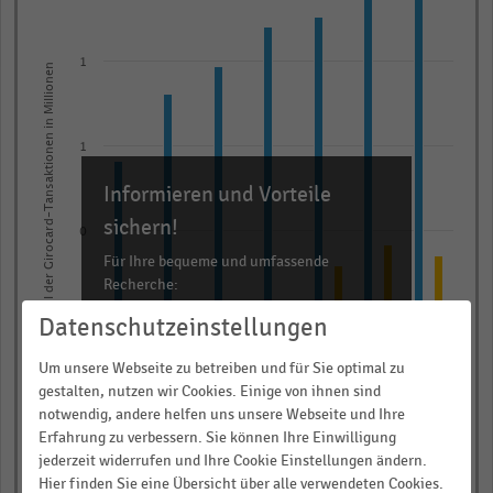
with
3
data
1
Anzahl der Girocard-Tansaktionen in Millionen
series.
The
chart
1
has
Informieren und Vorteile
1
X
sichern!
0
axis
Für Ihre bequeme und umfassende
displaying
Recherche:
categories.
0
Datenschutzeinstellungen
Range:
Über 300.000 Daten und Kennzahlen
7
Rund 25.000 Statistiken
Um unsere Webseite zu betreiben und für Sie optimal zu
categories.
Download als Excel, PNG, PDF
gestalten, nutzen wir Cookies. Einige von ihnen sind
0
The
notwendig, andere helfen uns unsere Webseite und Ihre
… und vieles mehr!
Erfahrung zu verbessern. Sie können Ihre Einwilligung
chart
2019
2020
2021
2022
2023
2024
2025
jederzeit widerrufen und Ihre Cookie Einstellungen ändern.
has
JETZT INFORMIEREN
Hier finden Sie eine Übersicht über alle verwendeten Cookies.
Einzelhandel im engeren Sinne