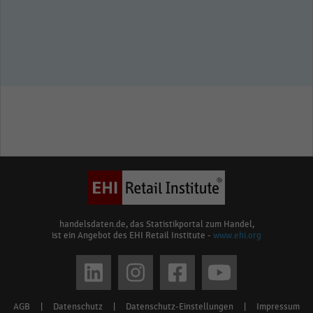
handelsdaten.de, das Statistikportal zum Handel,
ist ein Angebot des EHI Retail Institute -
www.ehi.org
Social
media
AGB
|
Datenschutz
|
Datenschutz-Einstellungen
|
Impressum