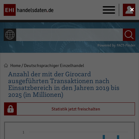
Main
navigation
ALLE INHALTE
Powered by
FACT-Finder
Home
Deutschsprachiger Einzelhandel
Pfadnavigation
Anzahl der mit der Girocard
ausgeführten Transaktionen nach
Einsatzbereich in den Jahren 2019 bis
2025 (in Millionen)
Statistik jetzt freischalten
Bar
Chart
1
graphic.
chart