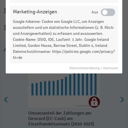
Lesehilfe
Marketing-Anzeigen
Google Adsense: Cookie von Google LLC, um Anzeigen
Informationen zur Statistik
auszuliefern und um statistische Informationen (z. B. Klick-
und Anzeigeverhalten) zu erfassen und auszuwerten.
Cookie-Name: DSID, IDE, Laufzeit: 1 Jahr. Google Ireland
Limited, Gordon House, Barrow Street, Dublin 4, Ireland.
Ausgewählte Statistiken
Datenschutzhinweise: https://policies.google.com/privacy?
hl=de
Datenschutzerklärung
|
Impressum
Umsatzanteil der Zahlungen per
Girocard (EC-Cash) am
Einzelhandelsumsatz (2010-2025)