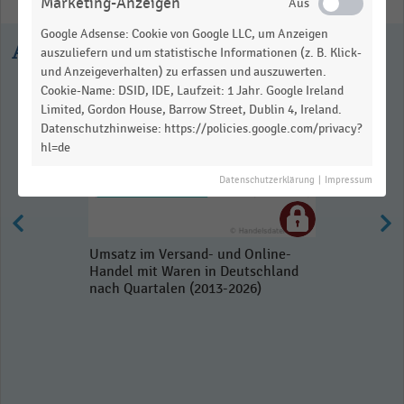
Marketing-Anzeigen
Google Adsense: Cookie von Google LLC, um Anzeigen
Ausgewählte Statistiken
auszuliefern und um statistische Informationen (z. B. Klick-
und Anzeigeverhalten) zu erfassen und auszuwerten.
Cookie-Name: DSID, IDE, Laufzeit: 1 Jahr. Google Ireland
Limited, Gordon House, Barrow Street, Dublin 4, Ireland.
Datenschutzhinweise: https://policies.google.com/privacy?
hl=de
Datenschutzerklärung
|
Impressum
Umsatz im Versand- und Online-
Handel mit Waren in Deutschland
nach Quartalen (2013-2026)