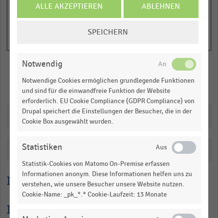
ALLE AKZEPTIEREN
ABLEHNEN
table.
COOKIE-
SPEICHERN
EINSTELLUNGEN
ÄNDERN
Notwendig
Notwendige Cookies ermöglichen grundlegende Funktionen
Merken
Teilen
und sind für die einwandfreie Funktion der Website
erforderlich. EU Cookie Compliance (GDPR Compliance) von
Drupal speichert die Einstellungen der Besucher, die in der
Downloads
Cookie Box ausgewählt wurden.
Statistiken
Katalogisierung
Statistik-Cookies von Matomo On-Premise erfassen
Informationen anonym. Diese Informationen helfen uns zu
Lesehilfe
verstehen, wie unsere Besucher unsere Website nutzen.
Cookie-Name: _pk_*.* Cookie-Laufzeit: 13 Monate
Informationen zur Statistik