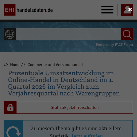
Main
navigation
ALLE INHALTE
Powered by
FACT-Finder
Home
E-Commerce und Versandhandel
Pfadnavigation
Prozentuale Umsatzentwicklung im
Online-Handel in Deutschland im 1.
Quartal 2026 im Vergleich zum
Vorjahresquartal nach Warengruppen
Statistik jetzt freischalten
Zu diesem Thema gibt es eine aktuellere
Statistik.
Jetzt aufrufen