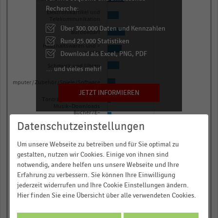
chart
Recherche:
Elektronikartikel und
has
Telekommunikation
Über 300.000 Daten und Kennzahlen
1
Bürobedarf
Rund 25.000 Statistiken
Y
Haushaltswaren und -
axis
Download als Excel, PNG, PDF
geräte
displaying
Schmuck und Uhren
… und vieles mehr!
Prozentuale
Computer/Zubehör/Spiele/Software
Umsatzentwicklung
JETZT INFORMIEREN
Bild- und
Tonträger/Video- und
im
Musik-Downloads
Vergleich
Bücher/E-
Books/Hörbücher
Datenschutzeinstellungen
zum
Sonstiges
Vorjahresquartal.
Um unsere Webseite zu betreiben und für Sie optimal zu
0,0
0,5
Range:
gestalten, nutzen wir Cookies. Einige von ihnen sind
0
notwendig, andere helfen uns unsere Webseite und Ihre
Prozentuale Umsatzentwicklung im
Erfahrung zu verbessern. Sie können Ihre Einwilligung
Vergleich zum Vorjahresquartal
to
jederzeit widerrufen und Ihre Cookie Einstellungen ändern.
© Handelsdaten 2026
0.99897.
End
Hier finden Sie eine Übersicht über alle verwendeten Cookies.
of
View
interactive
as
chart
data