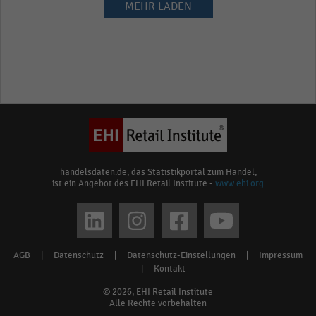
MEHR LADEN
handelsdaten.de, das Statistikportal zum Handel,
ist ein Angebot des EHI Retail Institute -
www.ehi.org
Social
media
AGB
|
Datenschutz
|
Datenschutz-Einstellungen
|
Impressum
Footer
links
|
Kontakt
menu
© 2026, EHI Retail Institute
Alle Rechte vorbehalten