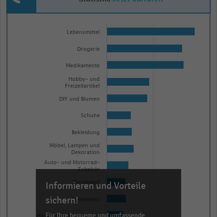
Bar
Chart
graphic.
chart
Lebensmittel
with
Drogerie
20
bars.
Medikamente
The
Hobby- und
Freizeitartikel
chart
has
DIY und Blumen
1
Schuhe
X
Bekleidung
axis
Möbel, Lampen und
displaying
Dekoration
categories.
Auto- und Motorrad-
Zubehör
Range:
Informieren und Vorteile
Tierbedarf
20
categories.
sichern!
Spielwaren
The
Für Ihre bequeme und umfassende
Haus- und Heimtextilien