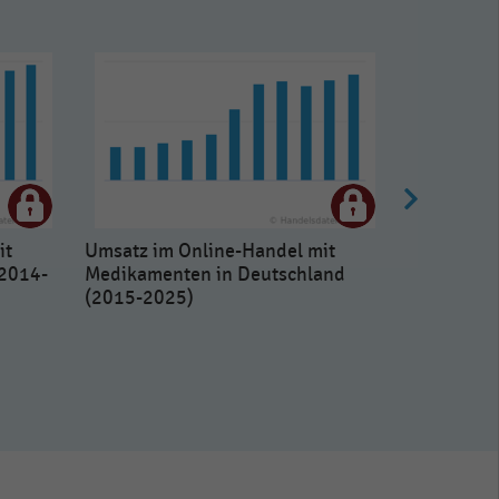
it
Umsatz im Online-Handel mit
(2014-
Medikamenten in Deutschland
(2015-2025)
Online-Um
in Deutsc
(2016-202