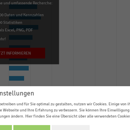
me und umfassende Recherche:
00 Daten und Kennzahlen
0 Statistiken
ls Excel, PNG, PDF
ehr!
TZT INFORMIEREN
nstellungen
etreiben und für Sie optimal zu gestalten, nutzen wir Cookies. Einige von 
e Webseite und Ihre Erfahrung zu verbessern. Sie können Ihre Einwilligung 
lungen ändern. Hier finden Sie eine Übersicht über alle verwendeten Cookie
0,0
0,2
0,4
0,6
0,8
1,0
Prozentuale Umsatzentwicklung gegenüber dem Vorjahresquartal