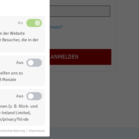
Passwort vergessen?
n der Website
Registrieren
 Besucher, die in der
on
elfen uns zu
13 Monate
en (z. B. Klick- und
 Ireland Limited,
m/privacy?hl=de
nschutzerklärung
|
Impressum