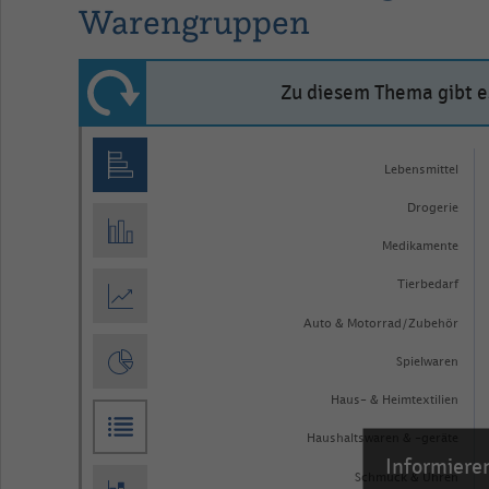
Warengruppen
Zu diesem Thema gibt es
Bar
Chart
graphic.
chart
Lebensmittel
with
Drogerie
20
bars.
Medikamente
The
Tierbedarf
chart
Auto & Motorrad/Zubehör
has
Spielwaren
1
X
Haus- & Heimtextilien
axis
Haushaltswaren & -geräte
Informieren
displaying
Schmuck & Uhren