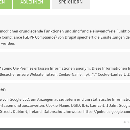
EN
ABLEHNEN
SPEICHERN
© Handelsdaten 2026
möglichen grundlegende Funktionen und sind für die einwandfreie Funktio
e Compliance (GDPR Compliance) von Drupal speichert die Einstellungen der
e Umsatzentwicklung im Online-Handel
im 1. Quartal
t wurden.
ch Warengruppen. Der Online-Handel mit Medikamenten
7 Millionen Euro
um. Das entspricht einem Wachstum v
l 2021: 227 Mio. Euro).
 Matomo On-Premise erfassen Informationen anonym. Diese Informationen h
 Besucher unsere Website nutzen. Cookie-Name: _pk_*.* Cookie-Laufzeit: 
gen
 zur Statistik? Jetzt einloggen oder
informieren
 von Google LLC, um Anzeigen auszuliefern und um statistische Information
rfassen und auszuwerten. Cookie-Name: DSID, IDE, Laufzeit: 1 Jahr. Google
treet, Dublin 4, Ireland. Datenschutzhinweise: https://policies.google.co
Date