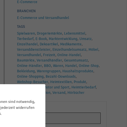
E-Commerce
BRANCHEN
E-Commerce und Versandhandel
TAGS
Spielwaren
Drogeriemärkte
Lebensmittel
Tierbedarf
E-Book
Marktentwicklung
Umsatz
Einzelhandel
Dekoartikel
Medikamente
Versanddienstleister
Einzelhandelsumsatz
Möbel
Versandhandel
Freizeit
Online-Handel
Baumärkte
Versandhändler
Gesamtumsatz
Online-Händler
BBO
Waren
Handel
Online-Shop
Bekleidung
Warengruppen
Haushaltsprodukte
Online-Shopping
Bezahl-Downloads
Webshop-Besucher
Heimtextilien
Produkt
Computer
Auto Motor und Sport
Heimtierbedarf
Schmuck
Dekoration
Versand
Hörbücher
ihnen sind notwendig,
jederzeit widerrufen
s.