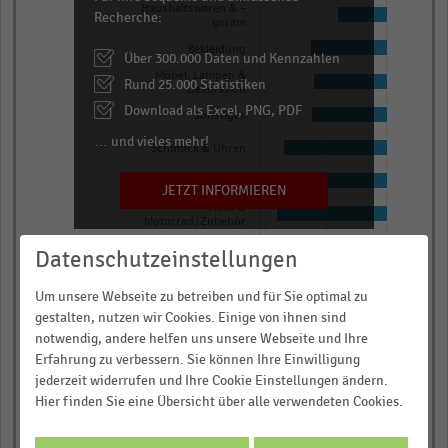
chart
Haushaltswaren & -
Recherche:
geräte
has
Bekleidung
Über 300.000 Daten und Kennzahlen
1
Möbel, Lampen &
Rund 25.000 Statistiken
Y
Dekoration
axis
Download als Excel, PNG, PDF
Sonstiges
displaying
… und vieles mehr!
Schmuck & Uhren
Prozentuale
Umsatzentwicklung
Schuhe
JETZT INFORMIEREN
gegenüber
Auto &
Motorrad/Zubehör
dem
DIY & Blumen
Datenschutzeinstellungen
Vorjahresquartal.
-1,0
-0,5
0,0
Range:
Um unsere Webseite zu betreiben und für Sie optimal zu
-1.03982036121673
gestalten, nutzen wir Cookies. Einige von ihnen sind
Prozentuale
Umsatzentwicklung
to
notwendig, andere helfen uns unsere Webseite und Ihre
gegenüber dem
Erfahrung zu verbessern. Sie können Ihre Einwilligung
0.20362758555133081.
Vorjahresquartal
jederzeit widerrufen und Ihre Cookie Einstellungen ändern.
© Handelsdaten 2026
View
End
Hier finden Sie eine Übersicht über alle verwendeten Cookies.
as
of
data
interactive
table.
chart