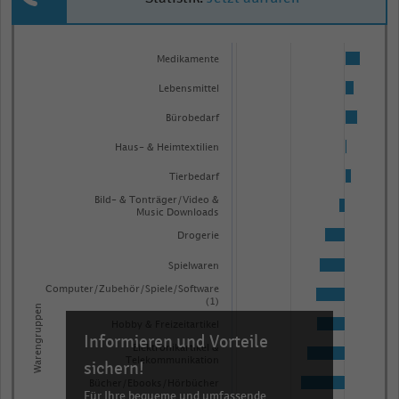
Bar
Chart
graphic.
chart
Medikamente
with
Lebensmittel
20
bars.
Bürobedarf
The
Haus- & Heimtextilien
chart
Tierbedarf
has
Bild- & Tonträger/Video &
1
Music Downloads
X
Drogerie
axis
Spielwaren
displaying
Computer/Zubehör/Spiele/Software
Warengruppen.
(1)
Warengruppen
Range:
Hobby & Freizeitartikel
Informieren und Vorteile
20
Elektronikartikel &
categories.
Telekommunikation
sichern!
The
Bücher/Ebooks/Hörbücher
Für Ihre bequeme und umfassende