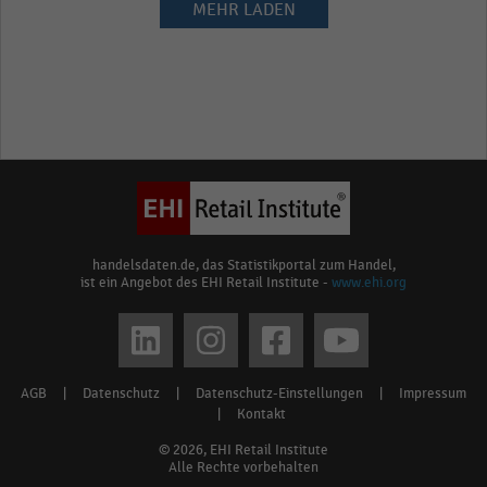
MEHR LADEN
handelsdaten.de, das Statistikportal zum Handel,
ist ein Angebot des EHI Retail Institute -
www.ehi.org
Social
media
AGB
|
Datenschutz
|
Datenschutz-Einstellungen
|
Impressum
Footer
links
|
Kontakt
menu
© 2026, EHI Retail Institute
Alle Rechte vorbehalten