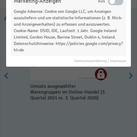
Marketing-Anzeigen
Google Adsense: Cookie von Google LLC, um Anzeigen
Ausgewählte Statistiken
auszuliefern und um statistische Informationen (z. B. Klick-
und Anzeigeverhalten) zu erfassen und auszuwerten.
Cookie-Name: DSID, IDE, Laufzeit: 1 Jahr. Google Ireland
Limited, Gordon House, Barrow Street, Dublin 4, Ireland.
Datenschutzhinweise: https://policies.google.com/privacy?
hl=de
Datenschutzerklärung
|
Impressum
Umsatz ausgewählter
Warengruppen im Online-Handel (3.
Quartal 2021 vs. 3. Quartal 2020)