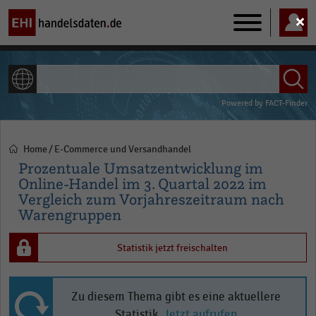
Main
navigation
ALLE INHALTE
Powered by
FACT-Finder
Home
E-Commerce und Versandhandel
Pfadnavigation
Prozentuale Umsatzentwicklung im
Online-Handel im 3. Quartal 2022 im
Vergleich zum Vorjahreszeitraum nach
Warengruppen
Statistik jetzt freischalten
Zu diesem Thema gibt es eine aktuellere
Statistik.
Jetzt aufrufen