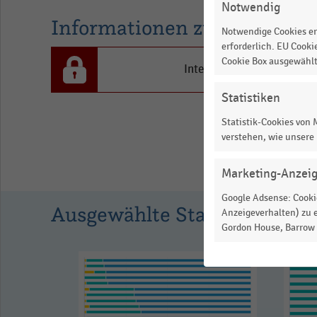
Notwendig
Online-
Informationen zur Statistik
Händler
Notwendige Cookies er
erforderlich. EU Cooki
in
Cookie Box ausgewähl
Prozent.
Interesse an den Inhalten
Range:
Statistiken
0
Statistik-Cookies von
to
verstehen, wie unsere
1.00464.
View
Marketing-Anzei
as
data
Google Adsense: Cookie
table.
Ausgewählte Statistiken
Anzeigeverhalten) zu e
Gordon House, Barrow S