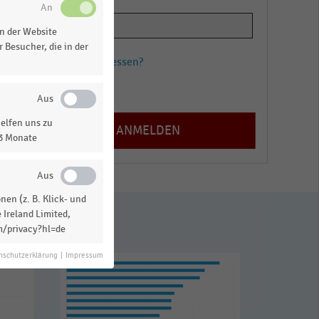
n der Website
 Besucher, die in der
Passwort vergessen?
Registrieren
elfen uns zu
13 Monate
en (z. B. Klick- und
 Ireland Limited,
m/privacy?hl=de
nschutzerklärung
|
Impressum