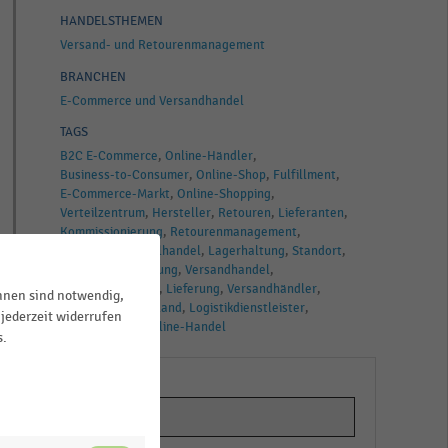
HANDELSTHEMEN
Versand- und Retourenmanagement
BRANCHEN
E-Commerce und Versandhandel
TAGS
B2C E-Commerce
Online-Händler
Business-to-Consumer
Online-Shop
Fulfillment
E-Commerce-Markt
Online-Shopping
Verteilzentrum
Hersteller
Retouren
Lieferanten
Kommissionierung
Retourenmanagement
Stationärer Einzelhandel
Lagerhaltung
Standort
Standorte
Lagerung
Versandhandel
Direktbelieferung
Lieferung
Versandhändler
ihnen sind notwendig,
Logistik
Deutschland
Logistikdienstleister
jederzeit widerrufen
Versand
B2C
Online-Handel
s.
d
.