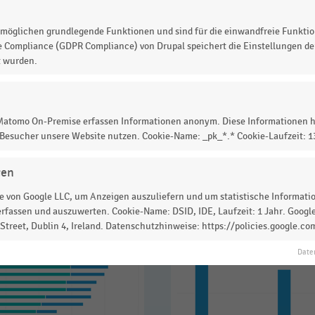
möglichen grundlegende Funktionen und sind für die einwandfreie Funktio
e Compliance (GDPR Compliance) von Drupal speichert die Einstellungen der
t wurden.
 zur Statistik? Jetzt einloggen oder
informieren
 Matomo On-Premise erfassen Informationen anonym. Diese Informationen h
 Besucher unsere Website nutzen. Cookie-Name: _pk_*.* Cookie-Laufzeit: 
gen
 von Google LLC, um Anzeigen auszuliefern und um statistische Information
rfassen und auszuwerten. Cookie-Name: DSID, IDE, Laufzeit: 1 Jahr. Google
treet, Dublin 4, Ireland. Datenschutzhinweise: https://policies.google.co
Date