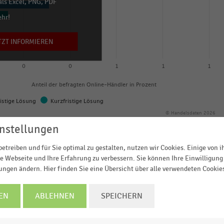
ls Excel, PNG, PDF
ehr!
TZT INFORMIEREN
0
0
1
1
1
Anteil der befragten Online-Händler in Prozent
istige Lösung
Kurzfristige Lösung
© Handelsdaten 2026
nstellungen
etreiben und für Sie optimal zu gestalten, nutzen wir Cookies. Einige von 
e Webseite und Ihre Erfahrung zu verbessern. Sie können Ihre Einwilligung 
lungen ändern. Hier finden Sie eine Übersicht über alle verwendeten Cookie
r EHI-Studie „
Versand- und Retourenmanagement im E-
ndorten von Lagerhaltung, Kommissionierung und Versan
EN
ABLEHNEN
SPEICHERN
fragten Online-Händler (in Prozent). Für
72 Prozent
ist
 Offline eine langfristige Lösung in der Standort-Frage