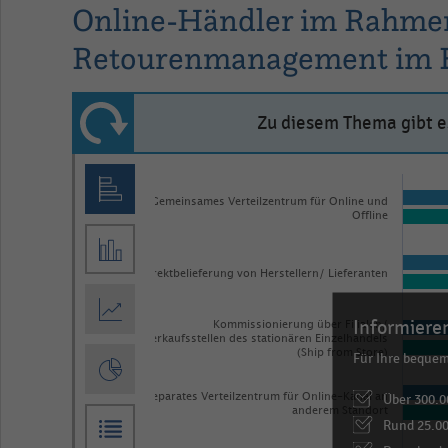
Online-Händler im Rahmen
Retourenmanagement im E
Zu diesem Thema gibt es
Bar
Chart
graphic.
chart
Gemeinsames Verteilzentrum für Online und
Offline
with
2
data
Direktbelieferung von Herstellern/ Lieferanten
series.
The
Informieren
Kommissionierung über Filialen/
Verkaufsstellen des stationären Einzelhandels
chart
(Ship from Store)
Für Ihre beque
has
Über 300.0
Separates Verteilzentrum für Online-Kanal an
1
anderem Standort
Rund 25.00
X