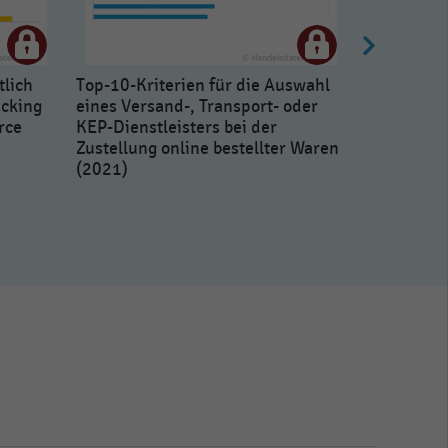
tlich
Top-10-Kriterien für die Auswahl
acking
eines Versand-, Transport- oder
rce
KEP-Dienstleisters bei der
Zustellung online bestellter Waren
(2021)
Gründe fü
eines Ship
für Versan
Commerce