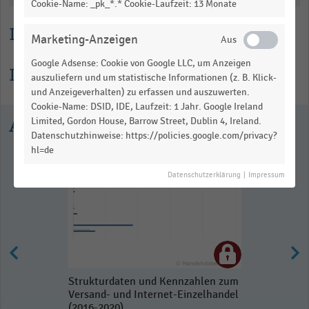
Cookie-Name: _pk_*.* Cookie-Laufzeit: 13 Monate
Lesehilfe
Marketing-Anzeigen
Google Adsense: Cookie von Google LLC, um Anzeigen
Informationen zur Statistik
auszuliefern und um statistische Informationen (z. B. Klick-
und Anzeigeverhalten) zu erfassen und auszuwerten.
Cookie-Name: DSID, IDE, Laufzeit: 1 Jahr. Google Ireland
Ausgewählte Statistiken
Limited, Gordon House, Barrow Street, Dublin 4, Ireland.
Datenschutzhinweise: https://policies.google.com/privacy?
hl=de
Datenschutzerklärung
|
Impressum
Strukturdaten und Kennzahlen zum
Versand- und Internet-Einzelhandel
(2016-2020)