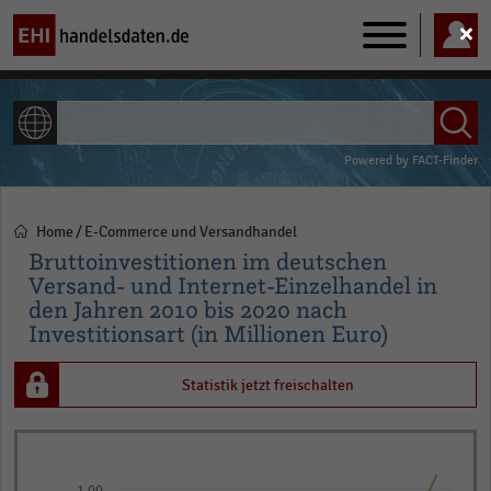
Main
navigation
ALLE INHALTE
Powered by
FACT-Finder
Home
E-Commerce und Versandhandel
Pfadnavigation
Bruttoinvestitionen im deutschen
Versand- und Internet-Einzelhandel in
den Jahren 2010 bis 2020 nach
Investitionsart (in Millionen Euro)
Statistik jetzt freischalten
Line
Chart
graphic.
chart