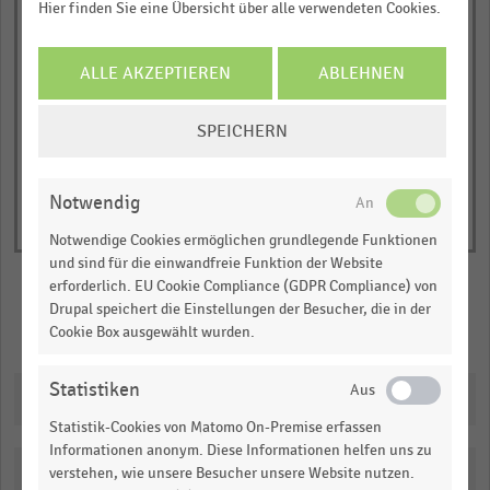
Y
Hier finden Sie eine Übersicht über alle verwendeten Cookies.
Bestehende Gebäude
Errichtung, Umbau und Erweiterung von Gebäuden
axis
Maschinen, Einrichtungen und Fahrzeuge
displaying
© Handelsdaten 2026
ALLE AKZEPTIEREN
ABLEHNEN
End
Bruttoinvestitionen
of
interactive
in
COOKIE-
chart
SPEICHERN
Millionen
EINSTELLUNGEN
Euro.
ÄNDERN
Range:
Notwendig
-0.062146094049904024
Notwendige Cookies ermöglichen grundlegende Funktionen
to
und sind für die einwandfreie Funktion der Website
1.0853593378119002.
erforderlich. EU Cookie Compliance (GDPR Compliance) von
View
Drupal speichert die Einstellungen der Besucher, die in der
as
Merken
Teilen
Cookie Box ausgewählt wurden.
data
table.
Statistiken
Downloads
Statistik-Cookies von Matomo On-Premise erfassen
Informationen anonym. Diese Informationen helfen uns zu
Katalogisierung
verstehen, wie unsere Besucher unsere Website nutzen.