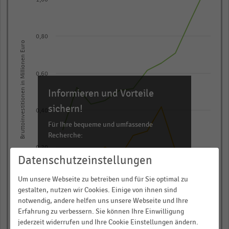
1,00
with
4
lines.
0,80
The
Bruttoinvestitionen in Millionen Euro
chart
has
0,60
1
X
Informieren und Vorteile
axis
sichern!
0,40
displaying
Für Ihre bequeme und umfassende
categories.
Recherche:
Range:
0,20
11
Über 300.000 Daten und Kennzahlen
Datenschutzeinstellungen
categories.
Rund 25.000 Statistiken
Um unsere Webseite zu betreiben und für Sie optimal zu
The
Download als Excel, PNG, PDF
0,00
gestalten, nutzen wir Cookies. Einige von ihnen sind
chart
… und vieles mehr!
notwendig, andere helfen uns unsere Webseite und Ihre
2014
2013
2012
2011
2010
2020
2019
2018
2017
2016
2015
has
Erfahrung zu verbessern. Sie können Ihre Einwilligung
1
jederzeit widerrufen und Ihre Cookie Einstellungen ändern.
JETZT INFORMIEREN
Grundstücke