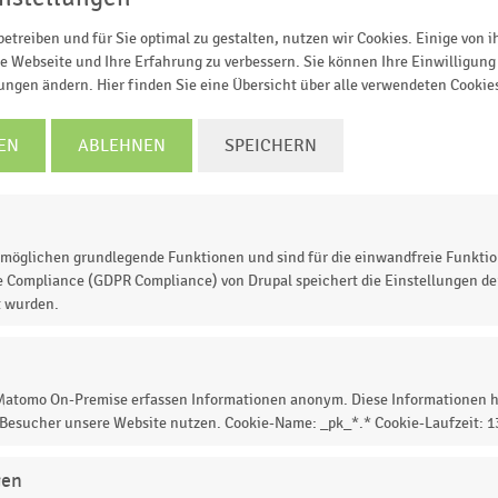
etreiben und für Sie optimal zu gestalten, nutzen wir Cookies. Einige von 
e Webseite und Ihre Erfahrung zu verbessern. Sie können Ihre Einwilligung 
3
2014
2015
2016
2017
2018
2019
2020
lungen ändern. Hier finden Sie eine Übersicht über alle verwendeten Cookie
häftigte
6-19 Beschäftigte
20 und mehr Beschäftigte
EN
ABLEHNEN
SPEICHERN
© Handelsdaten 2026
möglichen grundlegende Funktionen und sind für die einwandfreie Funktio
ehmen im Versand- und Internet-Einzelhandel in
e Compliance (GDPR Compliance) von Drupal speichert die Einstellungen der
t wurden.
 Beschäftigten-Größenklassen (in Millionen Euro). Im
m Versand- und Internet-Einzelhandel mit 1-2
6,12 Milliarden Euro.
 Matomo On-Premise erfassen Informationen anonym. Diese Informationen h
 Besucher unsere Website nutzen. Cookie-Name: _pk_*.* Cookie-Laufzeit: 
gen