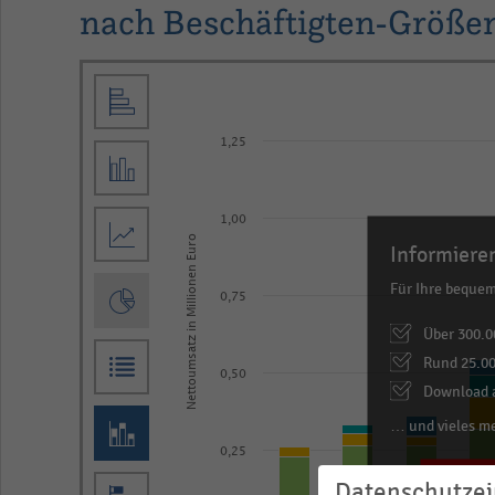
nach Beschäftigten-Größen
Bar
Chart
graphic.
chart
with
1,25
4
data
series.
1,00
Nettoumsatz in Millionen Euro
The
Informieren
chart
Für Ihre beque
0,75
has
Über 300.0
1
Rund 25.00
X
0,50
Download a
axis
… und vieles m
displaying
0,25
categories.
JE
Datenschutzei