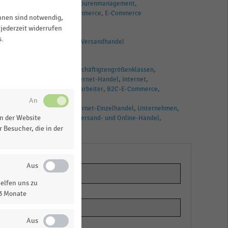
Versand- und Retourenmanagement
Omnichannel-Commerce
E-Commerce
ihnen sind notwendig,
jederzeit widerrufen
BRANCHEN
s.
E-Commerce und Versandhandel
TAGS
Beschäftigte
Beschäftigtengrößenklassen
Einzelhandel
Internet-Handel
Internet
E-Commerce
Mitarbeiter
B2C-E-Commerce
Online-Handel
Versand- und Internet-Einzelhandel
Unternehmen
n der Website
Versandhandel
Versand- und Online-Handel
B2C E-Commerce
 Besucher, die in der
elfen uns zu
13 Monate