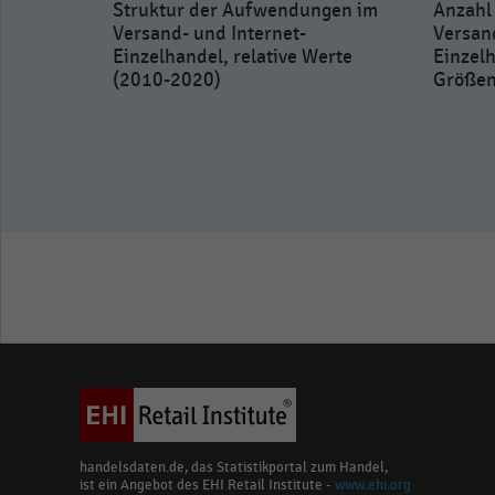
Struktur der Aufwendungen im
Anzahl
Versand- und Internet-
Versand
Einzelhandel, relative Werte
Einzel
(2010-2020)
Größen
in
(2022)
handelsdaten.de, das Statistikportal zum Handel,
ist ein Angebot des EHI Retail Institute -
www.ehi.org