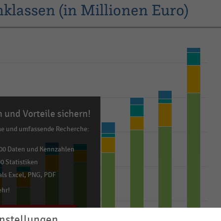
klassen (in Millionen Euro)
 und Vorteile sichern!
me und umfassende Recherche:
00 Daten und Kennzahlen
0 Statistiken
ls Excel, PNG, PDF
ehr!
TZT INFORMIEREN
nstellungen