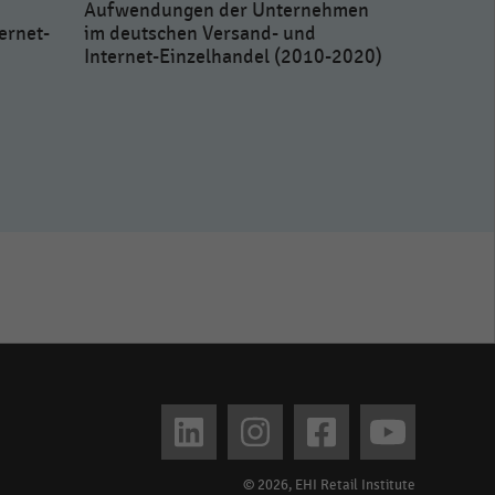
Aufwendungen der Unternehmen
ernet-
im deutschen Versand- und
Internet-Einzelhandel (2010-2020)
Umsatzante
und Top 5
Top-1.000
Deutschla
© 2026, EHI Retail Institute