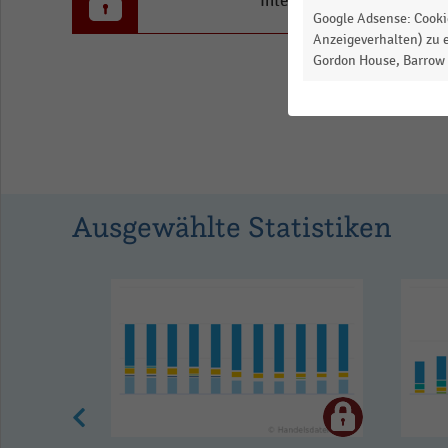
to
Interesse an den Inhalten
Google Adsense: Cookie
1.4272560278315427.
Anzeigeverhalten) zu e
View
Gordon House, Barrow S
as
data
table.
Ausgewählte Statistiken