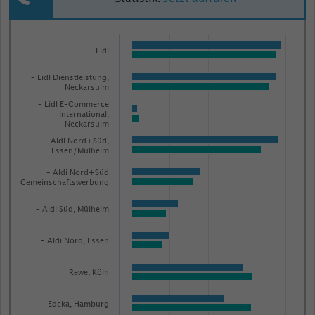
Bar
Chart
graphic.
chart
Lidl
with
2
– Lidl Dienstleistung,
Neckarsulm
data
– Lidl E-Commerce
series.
International,
The
Neckarsulm
chart
Aldi Nord+Süd,
Essen/Mülheim
has
– Aldi Nord+Süd
1
Gemeinschaftswerbung
X
– Aldi Süd, Mülheim
axis
displaying
– Aldi Nord, Essen
categories.
Range:
Rewe, Köln
45
categories.
Edeka, Hamburg