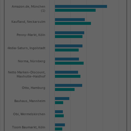
The
Amazon.de, München
chart
(1)
has
Kaufland, Neckarsulm
1
Y
Penny-Markt, Köln
axis
displaying
Media-Saturn, Ingolstadt
Bruttowerbeaufwendungen
(1)
Norma, Nürnberg
in
Netto Marken-Discount,
Millionen
Maxhutte-Haidhof
Euro.
Otto, Hamburg
Range:
-0.07832291571041103
Bauhaus, Mannheim
to
1.0234820436052576.
Obi, Wermelskirchen
View
as
Toom Baumarkt, Köln
data