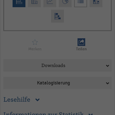
chart
Merken
Teilen
Downloads
Katalogisierung
Lesehilfe
Informationen zur Statistik