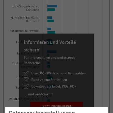
table.
dm-Drogeriemarkt,
Karlsruhe
Hornbach-Baumarkt,
Bornheim
Rossmann, Burgwedel
Informieren und Vorteile
Hellofresh, Berlin
sichern!
Real, Düsseldorf
Für Ihre bequeme und umfassende
Recherche:
Dt. Expert-Zentrale,
Langenhagen
Über 300.000 Daten und Kennzahlen
Hagebau, Soltau
Rund 25.000 Statistiken
Download als Excel, PNG, PDF
Tchibo, Hamburg
… und vieles mehr!
Marktkauf, Bielefeld (2)
JETZT INFORMIEREN
Globus, St.Wendel