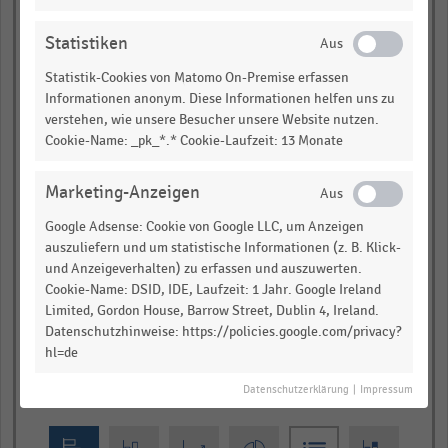
Douglas Parfümerie,
Statistiken
Düsseldorf
Statistik-Cookies von Matomo On-Premise erfassen
Hellweg Baumärkte,
Dortmund
Informationen anonym. Diese Informationen helfen uns zu
verstehen, wie unsere Besucher unsere Website nutzen.
Hit-Handelsgruppe,
Siegburg
Cookie-Name: _pk_*.* Cookie-Laufzeit: 13 Monate
Budnikowsky , Hamburg
Marketing-Anzeigen
Medi Max, Düsseldorf
Google Adsense: Cookie von Google LLC, um Anzeigen
auszuliefern und um statistische Informationen (z. B. Klick-
Conrad Electronic,
und Anzeigeverhalten) zu erfassen und auszuwerten.
Hirschau
Cookie-Name: DSID, IDE, Laufzeit: 1 Jahr. Google Ireland
0,0
0,3
0,5
0,8
1,0
Limited, Gordon House, Barrow Street, Dublin 4, Ireland.
Datenschutzhinweise: https://policies.google.com/privacy?
Bruttowerbeaufwendungen (1) in Millionen Euro
hl=de
2021
2022
Datenschutzerklärung
|
Impressum
© Handelsdaten 2026
End
of
interactive