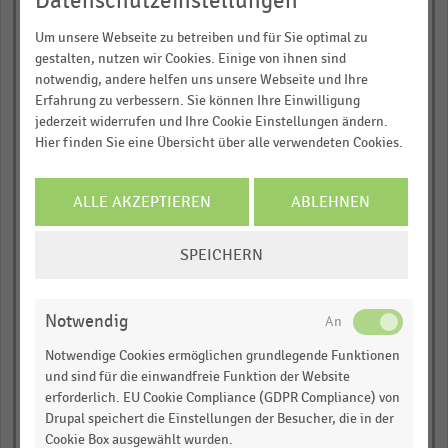
Datenschutzeinstellungen
Um unsere Webseite zu betreiben und für Sie optimal zu
Famila, Kiel
gestalten, nutzen wir Cookies. Einige von ihnen sind
Galeria Karstadt
notwendig, andere helfen uns unsere Webseite und Ihre
Kaufhof, Essen
Erfahrung zu verbessern. Sie können Ihre Einwilligung
jederzeit widerrufen und Ihre Cookie Einstellungen ändern.
Flaconi, Berlin
Hier finden Sie eine Übersicht über alle verwendeten Cookies.
Euronics Deutschland,
Ditzingen
ALLE AKZEPTIEREN
ABLEHNEN
Müller Handel, Ulm
COOKIE-
SPEICHERN
Galaxus Deutschland,
EINSTELLUNGEN
Hamburg
ÄNDERN
Globus Baumarkt,
Völklingen
Notwendig
Klaas+Kock, Gronau
Notwendige Cookies ermöglichen grundlegende Funktionen
und sind für die einwandfreie Funktion der Website
erforderlich. EU Cookie Compliance (GDPR Compliance) von
Tegut, Fulda
Drupal speichert die Einstellungen der Besucher, die in der
Cookie Box ausgewählt wurden.
Netto, Stavenhagen