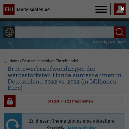
Main
navigation
ALLE INHALTE
Powered by
FACT-Finder
Home
Deutschsprachiger Einzelhandel
Pfadnavigation
Bruttowerbeaufwendungen der
werbestärksten Handelsunternehmen in
Deutschland 2022 vs. 2021 (in Millionen
Euro)
Statistik jetzt freischalten
Zu diesem Thema gibt es eine aktuellere
Statistik.
Jetzt aufrufen