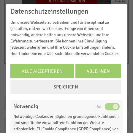
has
JETZT INFORMIEREN
Anteil der befragten Personalverantwortlichen in
Prozent
1
Datenschutzeinstellungen
© Handelsdaten 2026
Y
End
of
axis
Um unsere Webseite zu betreiben und für Sie optimal zu
interactive
gestalten, nutzen wir Cookies. Einige von ihnen sind
displaying
chart
notwendig, andere helfen uns unsere Webseite und Ihre
Anteil
Erfahrung zu verbessern. Sie können Ihre Einwilligung
der
jederzeit widerrufen und Ihre Cookie Einstellungen ändern.
befragten
Hier finden Sie eine Übersicht über alle verwendeten Cookies.
Personalverantwortlichen
in
ALLE AKZEPTIEREN
ABLEHNEN
Prozent.
Range:
COOKIE-
Merken
Teilen
SPEICHERN
0
EINSTELLUNGEN
to
ÄNDERN
Downloads
1.01997.
Notwendig
View
as
Notwendige Cookies ermöglichen grundlegende Funktionen
data
und sind für die einwandfreie Funktion der Website
Katalogisierung
table.
erforderlich. EU Cookie Compliance (GDPR Compliance) von