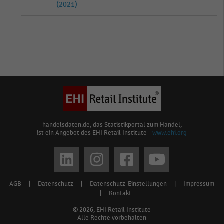
(2021)
handelsdaten.de, das Statistikportal zum Handel,
ist ein Angebot des EHI Retail Institute -
www.ehi.org
Social
media
AGB
|
Datenschutz
|
Datenschutz-Einstellungen
|
Impressum
Footer
links
|
Kontakt
menu
© 2026, EHI Retail Institute
Alle Rechte vorbehalten