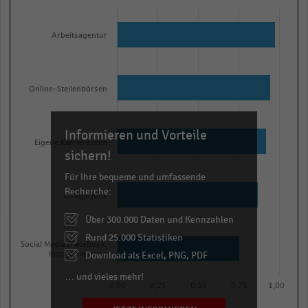
Bar
Chart
graphic.
chart
with
Arbeitsagentur
5
bars.
The
Online-Stellenbörsen
chart
has
Informieren und Vorteile
1
Eigene Karriereseite
X
sichern!
axis
Für Ihre bequeme und umfassende
displaying
Recherche:
Google Jobs
categories.
Über 300.000 Daten und Kennzahlen
Range:
Rund 25.000 Statistiken
5
Social Media (Facebook,
categories.
Download als Excel, PNG, PDF
Instagram usw.)
The
… und vieles mehr!
0,00
0,25
0,50
0,75
1,00
chart