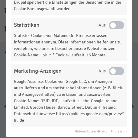
Drupal speichert die Einstellungen der Besucher, die in der
Lesehilfe
Cookie Box ausgewählt wurden.
Statistiken
Informationen zur Statistik
Statistik-Cookies von Matomo On-Premise erfassen
Informationen anonym. Diese Informationen helfen uns zu
verstehen, wie unsere Besucher unsere Website nutzen.
Ausgewählte Statistiken
Cookie-Name: _pk_*.* Cookie-Laufzeit: 13 Monate
Marketing-Anzeigen
Google Adsense: Cookie von Google LLC, um Anzeigen
auszuliefern und um statistische Informationen (z. B. Klick-
und Anzeigeverhalten) zu erfassen und auszuwerten.
Cookie-Name: DSID, IDE, Laufzeit: 1 Jahr. Google Ireland
Limited, Gordon House, Barrow Street, Dublin 4, Ireland.
Datenschutzhinweise: https://policies.google.com/privacy?
hl=de
Schwierig zu besetzende Positionen
in Handelsunternehmen (2026)
Datenschutzerklärung
|
Impressum