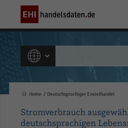
ALLE INHALTE
Home
Deutschsprachiger Einzelhandel
Pfadnavigation
Stromverbrauch ausgewähl
deutschsprachigen Lebensm