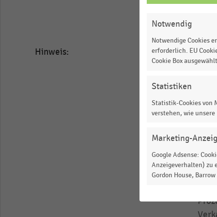
qm
EINSTELLUNGEN
Vkf.
Vkf.
ÄNDERN
*** 
Notwendig
<br>
qm V
<br>Quelle:
Notwendige Cookies er
Hinweis:
Meth
erforderlich. EU Cooki
EHI
Cookie Box ausgewähl
Die 
Retail
präs
Institute
Statistiken
Ener
The
Statistik-Cookies von
Hier
chart
verstehen, wie unsere
durc
has
bran
1
Marketing-Anzei
Deut
X
Google Adsense: Cookie
Fili
axis
Anzeigeverhalten) zu e
Quad
Gordon House, Barrow S
displaying
fläc
categories.
Proz
Range:
Verk