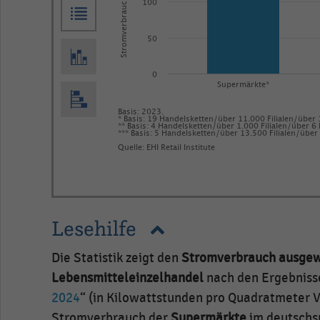
19
100
Handelsketten/
über
50
11.000
0
Filialen/
Supermärkte*
über
Basis: 2023.
14
* Basis: 19 Handelsketten/über 11.000 Filialen/über 
** Basis: 4 Handelsketten/über 1.000 Filialen/über 6 
*** Basis: 5 Handelsketten/über 13.500 Filialen/über
Mio.
Quelle: EHI Retail Institute
qm
Vkf.
End
of
<br>**
interactive
Basis:
Lesehilfe
chart
4
Die Statistik zeigt den
Stromverbrauch ausgew
Handelsketten/
Lebensmitteleinzelhandel
nach den Ergebniss
über
2024
“ (in Kilowattstunden pro Quadratmeter V
1.000
Stromverbrauch der
Supermärkte
im deutschs