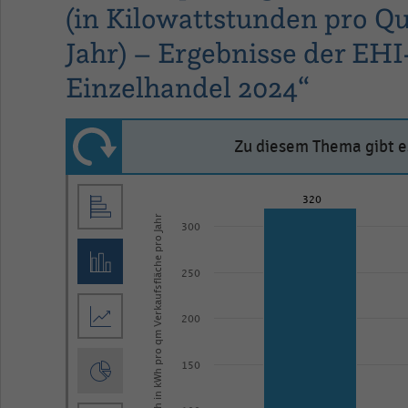
(in Kilowattstunden pro Q
Jahr) – Ergebnisse der E
Einzelhandel 2024“
Zu diesem Thema gibt es
Bar
Chart
320
graphic.
chart
Stromverbrauch in kWh pro qm Verkaufsfläche pro Jahr
300
with
3
bars.
250
Basis:
200
2023.
<br>*
150
Basis: