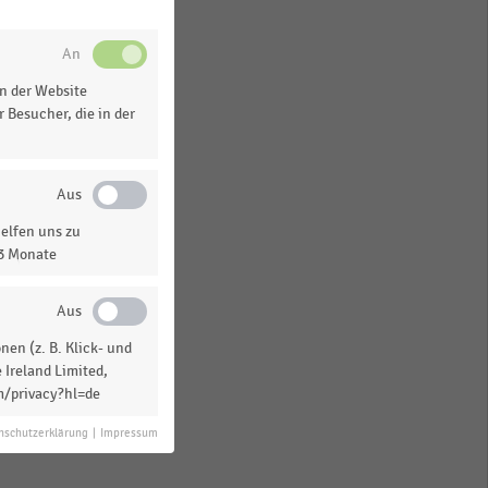
o.
n der Website
 Besucher, die in der
“
elfen uns zu
13 Monate
us
0
en (z. B. Klick- und
en
 Ireland Limited,
m/privacy?hl=de
nschutzerklärung
|
Impressum