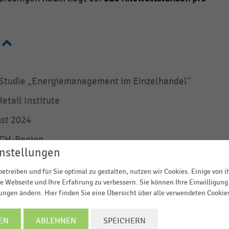
Studie „Energiemanagement im Einzelhandel“
etail Institute
st 2024
CH-Region
nstellungen
ne-Befragung
etreiben und für Sie optimal zu gestalten, nutzen wir Cookies. Einige von 
: 2023.
e Webseite und Ihre Erfahrung zu verbessern. Sie können Ihre Einwilligung 
sis: 19 Handelsketten/über 11.000 Filialen/über 14 Mio.
lungen ändern. Hier finden Sie eine Übersicht über alle verwendeten Cookie
kf.
asis: 4 Handelsketten/über 1.000 Filialen/über 6 Mio. q
EN
ABLEHNEN
SPEICHERN