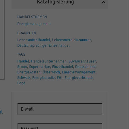
Katalogisierung
HANDELSTHEMEN
Energiemanagement
BRANCHEN
Lebensmittelhandel
Lebensmitteldiscounter
Deutschsprachiger Einzelhandel
TAGS
Handel
Handelsunternehmen
SB-Warenhäuser
Strom
Supermärkte
Einzelhandel
Deutschland
Energiekosten
Österreich
Energiemanagement
Schweiz
Energiestudie
EHI
Energieverbrauch
Food
el