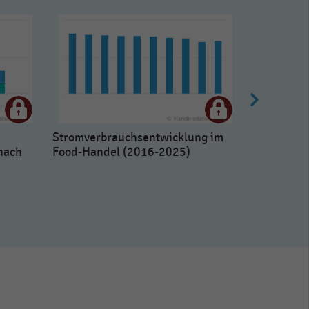
Stromverbrauchsentwicklung im
nach
Food-Handel (2016-2025)
Stromverb
Nonfood-H