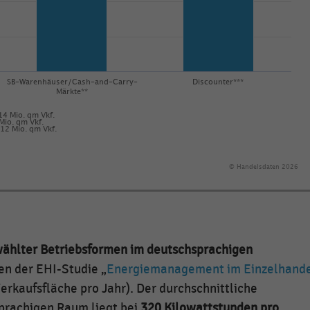
SB-Warenhäuser/Cash-and-Carry-
Discounter***
Märkte**
14 Mio. qm Vkf.
Mio. qm Vkf.
 12 Mio. qm Vkf.
© Handelsdaten 2026
ählter Betriebsformen im deutschsprachigen
en der EHI-Studie „
Energiemanagement im Einzelhand
erkaufsfläche pro Jahr). Der durchschnittliche
prachigen Raum liegt bei
320 Kilowattstunden pro