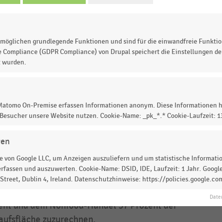
Basis: 5 Handelsketten/über 13.500 Filialen/über 12 Mi
kf.
möglichen grundlegende Funktionen und sind für die einwandfreie Funktio
odik:
e Compliance (GDPR Compliance) von Drupal speichert die Einstellungen der
t wurden.
EHI-Studie „Energiemanagement im Einzelhandel 2024
entiert zum 17. Mal eine Analyse des
giemanagements im deutschsprachigen Einzelhandel.
 Matomo On-Premise erfassen Informationen anonym. Diese Informationen h
zu wurde im August 2024 eine Online-Befragung
 Besucher unsere Website nutzen. Cookie-Name: _pk_*.* Cookie-Laufzeit: 
hgeführt. Insgesamt wurden in der Studie
chenübergreifend Daten von 52 Handelsunternehmen a
gen
schland, Österreich und der Schweiz mit mehr als 42.00
 von Google LLC, um Anzeigen auszuliefern und um statistische Information
alen und einer Gesamtverkaufsfläche von gut 53 Million
rfassen und auszuwerten. Cookie-Name: DSID, IDE, Laufzeit: 1 Jahr. Google
ratmetern ausgewertet. Bei der Anwendung der
treet, Dublin 4, Ireland. Datenschutzhinweise: https://policies.google.co
henbezogenen Gewichtung sind dem Food-Handel 63
Date
ent und dem Nonfood-Handel 37 Prozent der
aufsfläche zuzurechnen.