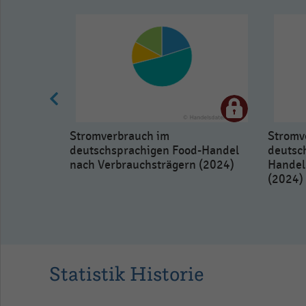
Jahr.
Range:
0
to
336.
View
as
data
table.
Stromverbrauch im
Stromv
deutschsprachigen Food-Handel
deutsc
nach Verbrauchsträgern (2024)
Handel
(2024)
klung im
2025)
Statistik Historie