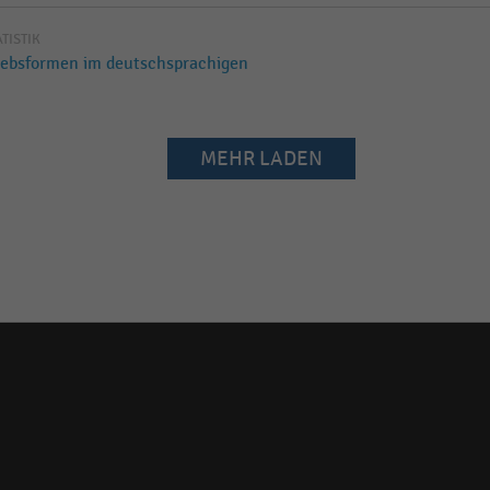
ATISTIK
iebsformen im deutschsprachigen
MEHR LADEN
Social
media