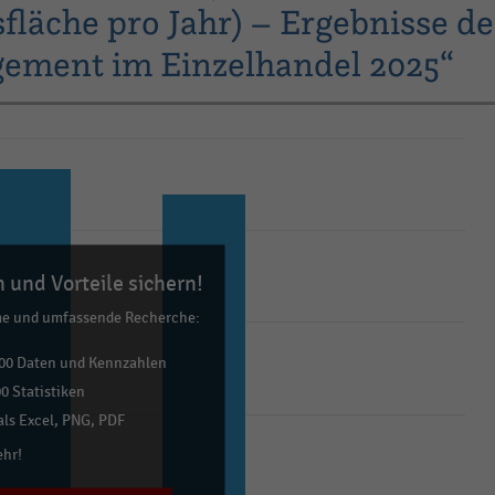
läche pro Jahr) – Ergebnisse de
ement im Einzelhandel 2025“
 und Vorteile sichern!
me und umfassende Recherche:
00 Daten und Kennzahlen
0 Statistiken
ls Excel, PNG, PDF
ehr!