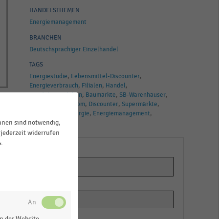
HANDELSTHEMEN
Energiemanagement
BRANCHEN
Deutschsprachiger Einzelhandel
TAGS
Energiestudie
Lebensmittel-Discounter
Energieverbrauch
Filialen
Handel
Handelsimmobilien
Baumärkte
SB-Warenhäuser
Cash & Carry
Strom
Discounter
Supermärkte
Einzelhandel
Energie
Energiemanagement
ihnen sind notwendig,
Energieeffizienz
jederzeit widerrufen
en
s.
m
n der Website