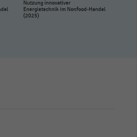
Nutzung innovativer
ndel
Energietechnik im Nonfood-Handel
(2025)
Höhe der I
Energieef
Einzelhan