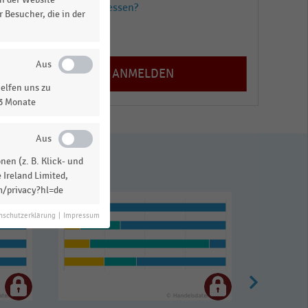
Passwort vergessen?
 Besucher, die in der
Registrieren
elfen uns zu
13 Monate
en (z. B. Klick- und
 Ireland Limited,
m/privacy?hl=de
nschutzerklärung
|
Impressum