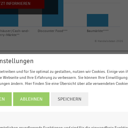
TZT INFORMIEREN
nhäuser/Cash-and-
Discounter Food***
Baumärkte****
rry-Märkte**
© Handelsdaten 2026
nstellungen
etreiben und für Sie optimal zu gestalten, nutzen wir Cookies. Einige von 
ählter Betriebsformen im deutschsprachigen Handel
e Webseite und Ihre Erfahrung zu verbessern. Sie können Ihre Einwilligung 
emanagement im Einzelhandel 2025“
(in Kilowattstund
lungen ändern. Hier finden Sie eine Übersicht über alle verwendeten Cookie
er durchschnittliche Stromverbrauch der
Supermärkte
i
tstunden pro Quadratmeter Verkaufsfläche pro Jahr
.
EN
ABLEHNEN
SPEICHERN
möglichen grundlegende Funktionen und sind für die einwandfreie Funktio