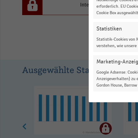
pro
Interesse an den Inhalten
erforderlich. EU Cooki
Jahr.
Cookie Box ausgewähl
Range:
Statistiken
0
to
Statistik-Cookies von
verstehen, wie unsere
1.023435.
View
as
Marketing-Anzei
Ausgewählte Statistiken
data
Google Adsense: Cookie
table.
Anzeigeverhalten) zu e
Gordon House, Barrow S