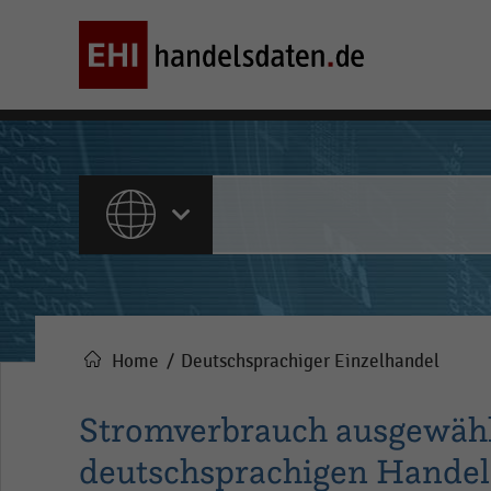
ALLE INHALTE
Home
Deutschsprachiger Einzelhandel
Pfadnavigation
Stromverbrauch ausgewähl
deutschsprachigen Handel 