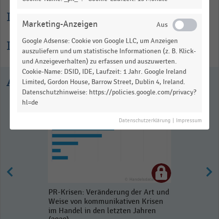
Lesehilfe
Marketing-Anzeigen
Google Adsense: Cookie von Google LLC, um Anzeigen
Informationen zur Statistik
auszuliefern und um statistische Informationen (z. B. Klick-
und Anzeigeverhalten) zu erfassen und auszuwerten.
Cookie-Name: DSID, IDE, Laufzeit: 1 Jahr. Google Ireland
Ausgewählte Statistiken
Limited, Gordon House, Barrow Street, Dublin 4, Ireland.
Datenschutzhinweise: https://policies.google.com/privacy?
hl=de
Datenschutzerklärung
|
Impressum
PR-Krisen: Veränderung der Art und
Weise von kommunikativen Krisen
im Handel in den letzten Jahren