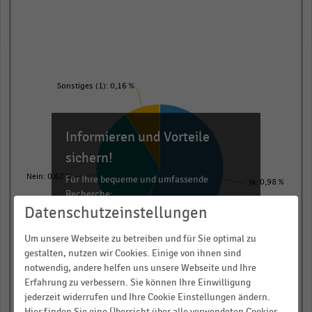
Pie
Chart
graphic.
chart
with
3
slices.
View
Sonstiges (1): 0,16 %
as
data
table.
Informieren und Vorteile
sichern!
Nein: 0,62 %
Für Ihre bequeme und umfassende
Ja: 0,98 %
Recherche:
Datenschutzeinstellungen
Über 300.000 Daten und Kennzahlen
Um unsere Webseite zu betreiben und für Sie optimal zu
Rund 25.000 Statistiken
gestalten, nutzen wir Cookies. Einige von ihnen sind
Download als Excel, PNG, PDF
notwendig, andere helfen uns unsere Webseite und Ihre
… und vieles mehr!
Erfahrung zu verbessern. Sie können Ihre Einwilligung
jederzeit widerrufen und Ihre Cookie Einstellungen ändern.
Hier finden Sie eine Übersicht über alle verwendeten Cookies.