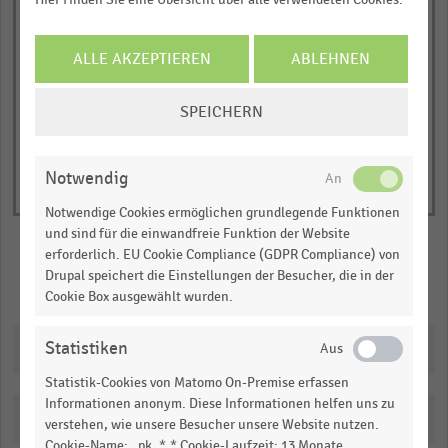
JETZT INFORMIEREN
© Handelsdaten 2026
End
ALLE AKZEPTIEREN
ABLEHNEN
of
interactive
COOKIE-
chart
SPEICHERN
EINSTELLUNGEN
ÄNDERN
Notwendig
Notwendige Cookies ermöglichen grundlegende Funktionen
und sind für die einwandfreie Funktion der Website
erforderlich. EU Cookie Compliance (GDPR Compliance) von
Drupal speichert die Einstellungen der Besucher, die in der
Merken
Teilen
Cookie Box ausgewählt wurden.
Statistiken
Downloads
Statistik-Cookies von Matomo On-Premise erfassen
Informationen anonym. Diese Informationen helfen uns zu
Katalogisierung
verstehen, wie unsere Besucher unsere Website nutzen.
Cookie-Name: _pk_*.* Cookie-Laufzeit: 13 Monate