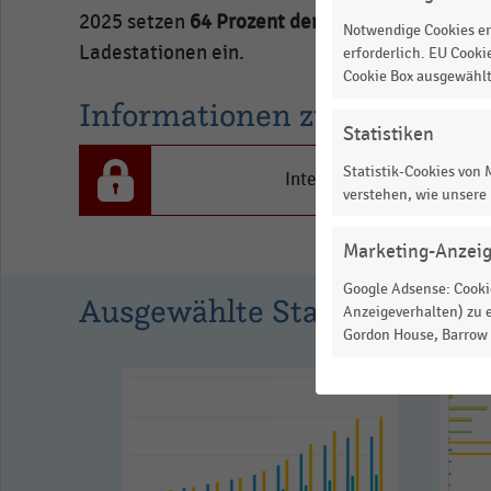
Händler
2025 setzen
64 Prozent der Handelsunterneh
Notwendige Cookies er
in
Ladestationen ein.
erforderlich. EU Cooki
Prozent.
Cookie Box ausgewähl
Informationen zur Statistik
Range:
Statistiken
0
to
Statistik-Cookies von
Interesse an den Inhalten
verstehen, wie unsere
1.6937550000000001.
View
as
Marketing-Anzei
data
table.
Google Adsense: Cookie
Ausgewählte Statistiken
Anzeigeverhalten) zu e
Gordon House, Barrow S