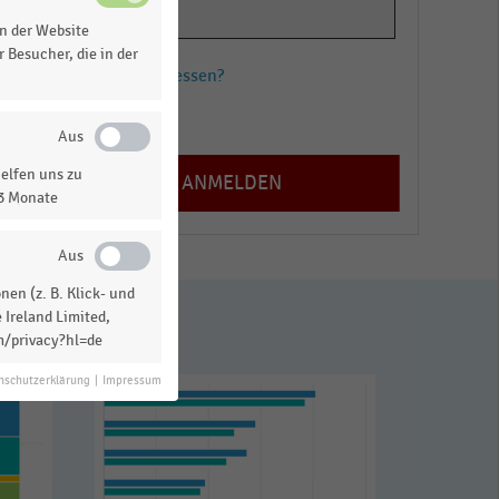
n der Website
 Besucher, die in der
Passwort vergessen?
Registrieren
elfen uns zu
13 Monate
en (z. B. Klick- und
 Ireland Limited,
m/privacy?hl=de
nschutzerklärung
|
Impressum