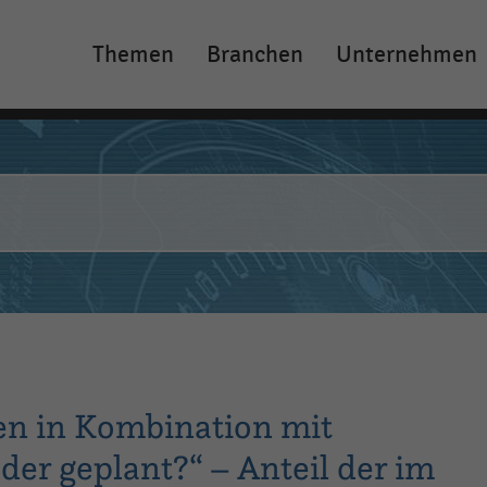
Themen
Branchen
Unternehmen
Main
navigation
en in Kombination mit
der geplant?“ – Anteil der im