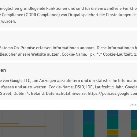
men Photovoltaikanlagen
in Kombination mit
möglichen grundlegende Funktionen und sind für die einwandfreie Funktio
e Compliance (GDPR Compliance) von Drupal speichert die Einstellungen der
t wurden.
 Matomo On-Premise erfassen Informationen anonym. Diese Informationen h
 zur Statistik? Jetzt einloggen oder
informieren
 Besucher unsere Website nutzen. Cookie-Name: _pk_*.* Cookie-Laufzeit: 
gen
 von Google LLC, um Anzeigen auszuliefern und um statistische Information
rfassen und auszuwerten. Cookie-Name: DSID, IDE, Laufzeit: 1 Jahr. Google
treet, Dublin 4, Ireland. Datenschutzhinweise: https://policies.google.co
Date