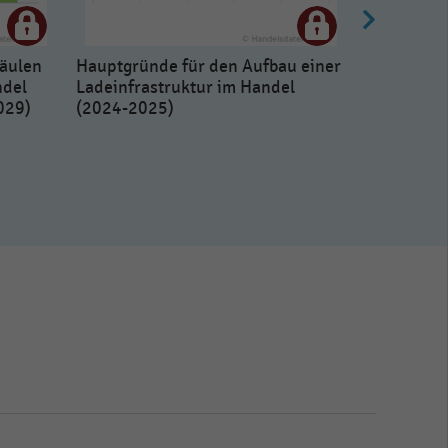
säulen
Hauptgründe für den Aufbau einer
ndel
Ladeinfrastruktur im Handel
029)
(2024-2025)
Typ der im
Ladestatio
Elektrofah