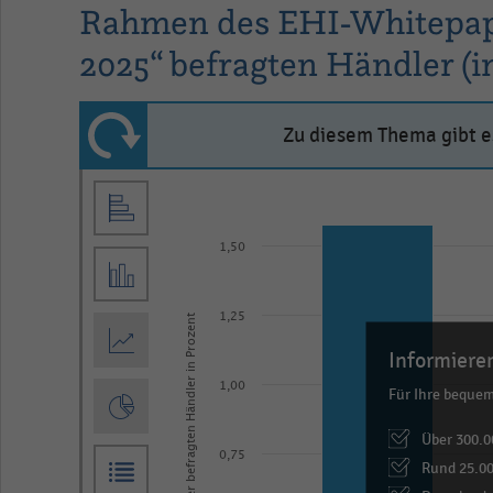
Rahmen des EHI-Whitepape
2025“ befragten Händler (i
Zu diesem Thema gibt es
Bar
Chart
graphic.
chart
with
1,50
3
data
series.
1,25
Anteil der befragten Händler in Prozent
The
Informieren
chart
1,00
Für Ihre beque
has
Über 300.0
1
0,75
Rund 25.00
X