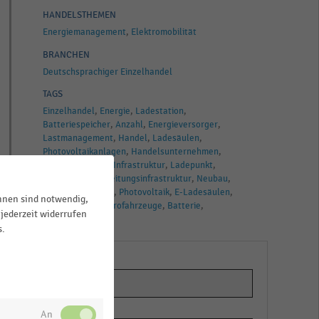
HANDELSTHEMEN
Energiemanagement
Elektromobilität
BRANCHEN
Deutschsprachiger Einzelhandel
TAGS
Einzelhandel
Energie
Ladestation
Batteriespeicher
Anzahl
Energieversorger
Lastmanagement
Handel
Ladesäulen
Photovoltaikanlagen
Handelsunternehmen
Elektromobilität
Infrastruktur
Ladepunkt
Ladekapazität
Leitungsinfrastruktur
Neubau
Ladeinfrastruktur
Photovoltaik
E-Ladesäulen
ihnen sind notwendig,
Stellplätze
Elektrofahrzeuge
Batterie
jederzeit widerrufen
E-Mobilität
s.