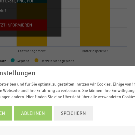
ls Excel, PNG, PDF
ehr!
TZT INFORMIEREN
Lastmanagement
Batteriespeicher
satz
Geplant
Derzeit nicht geplant
© Handelsdaten 2026
nstellungen
etreiben und für Sie optimal zu gestalten, nutzen wir Cookies. Einige von 
e Webseite und Ihre Erfahrung zu verbessern. Sie können Ihre Einwilligung 
lungen ändern. Hier finden Sie eine Übersicht über alle verwendeten Cookie
men des EHI-Whitepapers „
Elektromobilität im Handel
 Frage,
ob sie die Technologien „Photovoltaikanlagen“,
EN
ABLEHNEN
SPEICHERN
ombination mit den geplanten und/oder installierten