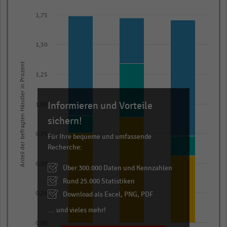
Bar
Chart
graphic.
chart
1,75
with
3
1,50
data
series.
Anteil der befragten Händler in Prozent
The
1,25
chart
has
Informieren und Vorteile
1,00
1
sichern!
X
axis
0,75
Für Ihre bequeme und umfassende
Recherche:
displaying
categories.
0,50
Über 300.000 Daten und Kennzahlen
Range:
Rund 25.000 Statistiken
3
Download als Excel, PNG, PDF
0,25
categories.
… und vieles mehr!
The
chart
0,00