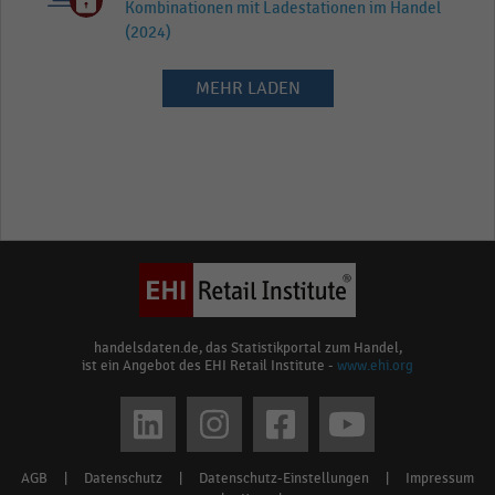
Kombinationen mit Ladestationen im Handel
(2024)
MEHR LADEN
handelsdaten.de, das Statistikportal zum Handel,
ist ein Angebot des EHI Retail Institute -
www.ehi.org
Social
media
AGB
|
Datenschutz
|
Datenschutz-Einstellungen
|
Impressum
Footer