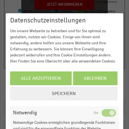
Photovoltaikanlagen
Batteriespeicher
Lastmanagement
JETZT INFORMIEREN
has
Bereits im Einsatz
Geplant
Derzeit nicht geplant
1
Datenschutzeinstellungen
© Handelsdaten 2026
Y
End
of
axis
Um unsere Webseite zu betreiben und für Sie optimal zu
interactive
displaying
chart
gestalten, nutzen wir Cookies. Einige von ihnen sind
Anteil
notwendig, andere helfen uns unsere Webseite und Ihre
der
Erfahrung zu verbessern. Sie können Ihre Einwilligung
jederzeit widerrufen und Ihre Cookie Einstellungen ändern.
befragten
Hier finden Sie eine Übersicht über alle verwendeten Cookies.
Händler
in
Prozent.
ALLE AKZEPTIEREN
ABLEHNEN
Range:
Merken
Teilen
COOKIE-
0
SPEICHERN
EINSTELLUNGEN
to
ÄNDERN
1.8257798275862067.
Downloads
Notwendig
View
as
Notwendige Cookies ermöglichen grundlegende Funktionen
data
Katalogisierung
table.
und sind für die einwandfreie Funktion der Website