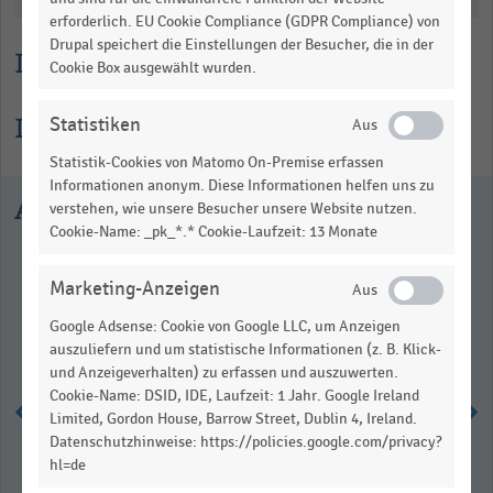
erforderlich. EU Cookie Compliance (GDPR Compliance) von
Drupal speichert die Einstellungen der Besucher, die in der
Lesehilfe
Cookie Box ausgewählt wurden.
Informationen zur Statistik
Statistiken
Statistik-Cookies von Matomo On-Premise erfassen
Informationen anonym. Diese Informationen helfen uns zu
Ausgewählte Statistiken
verstehen, wie unsere Besucher unsere Website nutzen.
Cookie-Name: _pk_*.* Cookie-Laufzeit: 13 Monate
Marketing-Anzeigen
Google Adsense: Cookie von Google LLC, um Anzeigen
auszuliefern und um statistische Informationen (z. B. Klick-
und Anzeigeverhalten) zu erfassen und auszuwerten.
Cookie-Name: DSID, IDE, Laufzeit: 1 Jahr. Google Ireland
Limited, Gordon House, Barrow Street, Dublin 4, Ireland.
Datenschutzhinweise: https://policies.google.com/privacy?
Anzahl der öffentlich zugänglichen
hl=de
Ladepunkte für Elektrofahrzeuge in