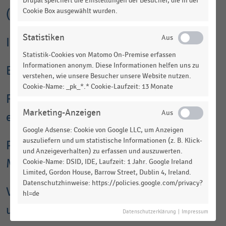
Drupal speichert die Einstellungen der Besucher, die in der
Cookie Box ausgewählt wurden.
(Jahreserhebung im Handel)
Statistiken
IFH-Distributionsdaten
Statistik-Cookies von Matomo On-Premise erfassen
Informationen anonym. Diese Informationen helfen uns zu
EHI-Forschungsergebnisse
verstehen, wie unsere Besucher unsere Website nutzen.
Cookie-Name: _pk_*.* Cookie-Laufzeit: 13 Monate
Ranking der größten Möbelhändler und -
Marketing-Anzeigen
einkaufsverbände in Deutschland
Google Adsense: Cookie von Google LLC, um Anzeigen
auszuliefern und um statistische Informationen (z. B. Klick-
Profile der Top 3 im deutschen
und Anzeigeverhalten) zu erfassen und auszuwerten.
Möbelhandel
Cookie-Name: DSID, IDE, Laufzeit: 1 Jahr. Google Ireland
Limited, Gordon House, Barrow Street, Dublin 4, Ireland.
Datenschutzhinweise: https://policies.google.com/privacy?
Verbraucherverhalten - Kaufabsichten
hl=de
und Online-Kauf von Möbeln
Datenschutzerklärung
|
Impressum