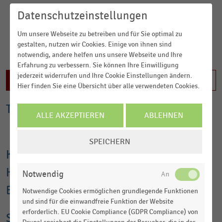
Umsatzrückgang von rund 11 Prozent hinnehmen. Insgesamt
Datenschutzeinstellungen
lag der
Online-Umsatz im Jahr 2023
damit bei rund 3,96
Milliarden Euro (2022: 4,45 Milliarden Euro). Die schlechte
Um unsere Webseite zu betreiben und für Sie optimal zu
Konjunktur in Deutschland und eine daher tendenziell
gestalten, nutzen wir Cookies. Einige von ihnen sind
schlechtere finanzielle Lage der Haushalte belasten den
notwendig, andere helfen uns unsere Webseite und Ihre
MEHR LADEN
Möbelhandel im Online-Geschäft aber auch im stationären
Erfahrung zu verbessern. Sie können Ihre Einwilligung
Handel. Insgesamt zeigt sich eine zunehmende Verzahnung
jederzeit widerrufen und Ihre Cookie Einstellungen ändern.
Inhalt nicht freigeschaltet
von stationärem Handel und Online-Handel. Besonders bei
Hier finden Sie eine Übersicht über alle verwendeten Cookies.
größeren Anschaffungen (wie z.B. Möbeln) dient das Internet
vielen Verbraucher:innen vor dem stationären Kauf zur
Top-Statistiken zum Thema Möbelhandel
ALLE AKZEPTIEREN
ABLEHNEN
Information und Vorselektion. Etwa jeder zweite Kunde nutzt
vorab Online-Quellen wie Hersteller- und Preisvergleichs-
COOKIE-
Webseiten.
SPEICHERN
EINSTELLUNGEN
Konsumausgaben der deutschen privaten
Größter Möbelhändler in Deutschland
bleibt nach Schätzungen
ÄNDERN
der Möbel Kultur weiterhin Ikea mit einem Umsatz 2023
Haushalte für Möbel und
Notwendig
hierzulande in Höhe von rund 6,4 Milliarden Euro. Auch im
EHI-
Ranking der größten deutschen stationären
Einrichtungsgegenstände
Notwendige Cookies ermöglichen grundlegende Funktionen
Möbeleinzelhandler
nimmt der schwedische Händler den
und sind für die einwandfreie Funktion der Website
Spitzenplatz ein.
erforderlich. EU Cookie Compliance (GDPR Compliance) von
Strukturdaten des Möbelhandels