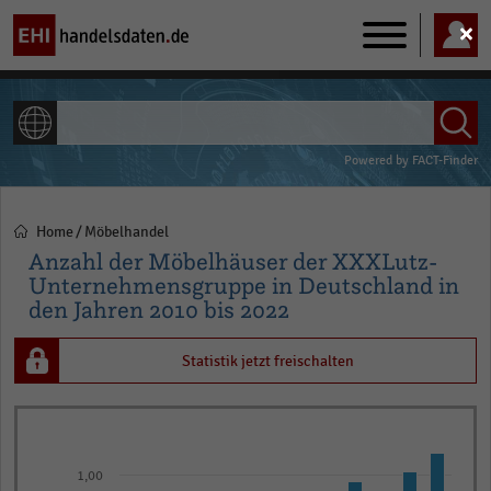
Main
navigation
ALLE INHALTE
Powered by
FACT-Finder
Home
Möbelhandel
Pfadnavigation
Anzahl der Möbelhäuser der XXXLutz-
Unternehmensgruppe in Deutschland in
den Jahren 2010 bis 2022
Statistik jetzt freischalten
Bar
Chart
graphic.
chart
with
1,00