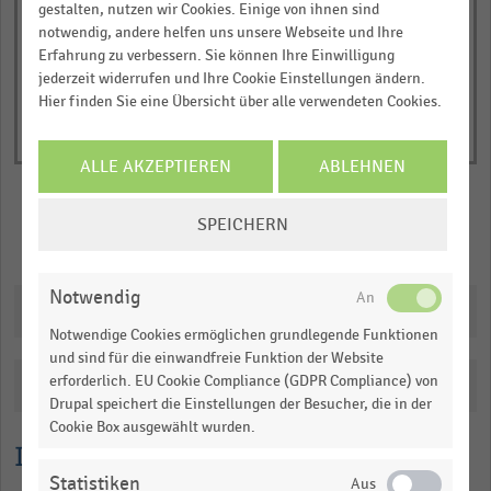
of
axis
gestalten, nutzen wir Cookies. Einige von ihnen sind
interactive
notwendig, andere helfen uns unsere Webseite und Ihre
displaying
chart
Erfahrung zu verbessern. Sie können Ihre Einwilligung
Zahl
jederzeit widerrufen und Ihre Cookie Einstellungen ändern.
der
Hier finden Sie eine Übersicht über alle verwendeten Cookies.
Möbelhäuser
(absolut).
ALLE AKZEPTIEREN
ABLEHNEN
Range:
0
COOKIE-
SPEICHERN
to
EINSTELLUNGEN
Merken
Teilen
1.1019750000000001.
ÄNDERN
View
Notwendig
as
Downloads
data
Notwendige Cookies ermöglichen grundlegende Funktionen
table.
und sind für die einwandfreie Funktion der Website
erforderlich. EU Cookie Compliance (GDPR Compliance) von
Katalogisierung
Drupal speichert die Einstellungen der Besucher, die in der
Cookie Box ausgewählt wurden.
Lesehilfe
Statistiken