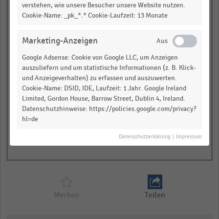
verstehen, wie unsere Besucher unsere Website nutzen.
0,00
0,50
1,00
Cookie-Name: _pk_*.* Cookie-Laufzeit: 13 Monate
Bruttoumsatz in Millionen Euro
Marketing-Anzeigen
November + Dezember 2019
November + Dezember 2020
Google Adsense: Cookie von Google LLC, um Anzeigen
November + Dezember 2021
November + Dezember 2022
auszuliefern und um statistische Informationen (z. B. Klick-
© Handelsdaten 2026
und Anzeigeverhalten) zu erfassen und auszuwerten.
End
Cookie-Name: DSID, IDE, Laufzeit: 1 Jahr. Google Ireland
of
interactive
Limited, Gordon House, Barrow Street, Dublin 4, Ireland.
chart
Datenschutzhinweise: https://policies.google.com/privacy?
hl=de
Datenschutzerklärung
|
Impressum
Merken
Teilen