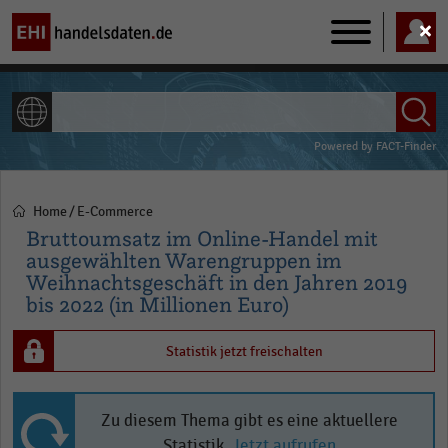
Main
navigation
ALLE INHALTE
Powered by
FACT-Finder
Home
E-Commerce
Pfadnavigation
Bruttoumsatz im Online-Handel mit
ausgewählten Warengruppen im
Weihnachtsgeschäft in den Jahren 2019
bis 2022 (in Millionen Euro)
Statistik jetzt freischalten
Zu diesem Thema gibt es eine aktuellere
Statistik.
Jetzt aufrufen