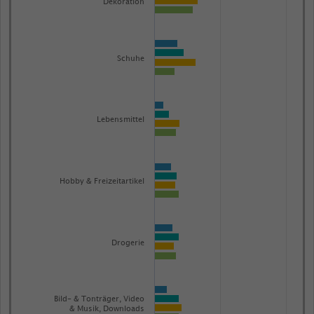
The
Dekoration
chart
has
1
Schuhe
Y
axis
displaying
Lebensmittel
Bruttoumsatz
in
Millionen
Euro.
Hobby & Freizeitartikel
Range:
0
to
Drogerie
1.01766.
View
as
data
Bild- & Tonträger, Video
table.
& Musik, Downloads