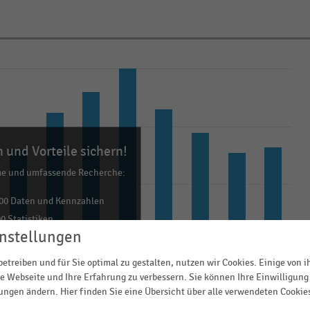
 und Vorteile sichern!
me und umfassende Recherche:
00 Daten und Kennzahlen
0 Statistiken
nstellungen
ls Excel, PNG, PDF
ehr!
etreiben und für Sie optimal zu gestalten, nutzen wir Cookies. Einige von 
e Webseite und Ihre Erfahrung zu verbessern. Sie können Ihre Einwilligung 
lungen ändern. Hier finden Sie eine Übersicht über alle verwendeten Cookie
TZT INFORMIEREN