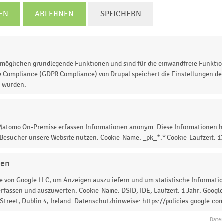
EN
ABLEHNEN
SPEICHERN
2018
2019
2020
2021
2022
2023
2024
2025
© Handelsdaten 2026
möglichen grundlegende Funktionen und sind für die einwandfreie Funktio
e Compliance (GDPR Compliance) von Drupal speichert die Einstellungen der
t wurden.
tz (brutto) mit Elektronik und Telekommunikation in
illionen Euro). Der Online-Handel mit Elektronik und
 Matomo On-Premise erfassen Informationen anonym. Diese Informationen h
 Besucher unsere Website nutzen. Cookie-Name: _pk_*.* Cookie-Laufzeit: 
n Umsatz von rund
12,1 Milliarden Euro.
gen
 von Google LLC, um Anzeigen auszuliefern und um statistische Information
rfassen und auszuwerten. Cookie-Name: DSID, IDE, Laufzeit: 1 Jahr. Google
 zur Statistik? Jetzt einloggen oder
informieren
treet, Dublin 4, Ireland. Datenschutzhinweise: https://policies.google.co
Date