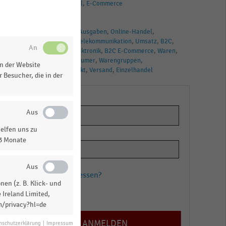
Elektrofachhandel
E-Commerce
TAGS
Internet
Online-Ausgaben
Online-Handel
Online-Umsatz
Telekommunikation
Umsatz
B2C
Unterhaltungselektronik
B2C E-Commerce
Waren
Business-to-Consumer
Warengruppen
n der Website
E-Commerce-Markt
Versand
Einzelhandel
 Besucher, die in der
elfen uns zu
13 Monate
Passwort vergessen?
en (z. B. Klick- und
Registrieren
 Ireland Limited,
m/privacy?hl=de
nschutzerklärung
|
Impressum