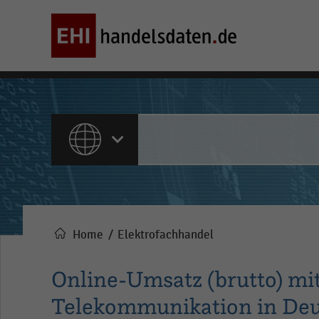
ALLE INHALTE
Home
Elektrofachhandel
Pfadnavigation
Online-Umsatz (brutto) mi
Telekommunikation in Deut