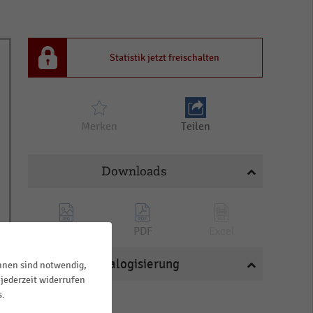
Statistik jetzt freischalten
Merken
Teilen
Downloads
PNG
PDF
Excel
Katalogisierung
ihnen sind notwendig,
jederzeit widerrufen
s.
BRANCHEN