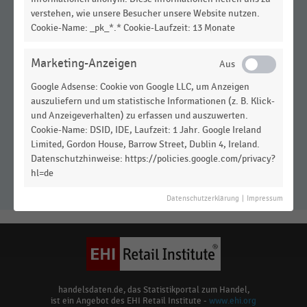
verstehen, wie unsere Besucher unsere Website nutzen.
Cookie-Name: _pk_*.* Cookie-Laufzeit: 13 Monate
Marketing-Anzeigen
Google Adsense: Cookie von Google LLC, um Anzeigen
auszuliefern und um statistische Informationen (z. B. Klick-
und Anzeigeverhalten) zu erfassen und auszuwerten.
Cookie-Name: DSID, IDE, Laufzeit: 1 Jahr. Google Ireland
Zukunft des E-Commerce in den
Limited, Gordon House, Barrow Street, Dublin 4, Ireland.
kommenden fünf Jahren (2023-
Datenschutzhinweise: https://policies.google.com/privacy?
2028)
hl=de
Datenschutzerklärung
|
Impressum
handelsdaten.de, das Statistikportal zum Handel,
ist ein Angebot des EHI Retail Institute -
www.ehi.org