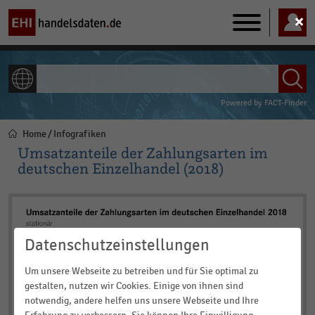
Main
navigation
ALLE INHALTE
Powered by
FACT-Finder
Home
Infografiken
Pfadnavigation
Umsatzanteile der Zahlungsarten im
deutschen Einzelhandel (2018)
Datenschutzeinstellungen
Um unsere Webseite zu betreiben und für Sie optimal zu
gestalten, nutzen wir Cookies. Einige von ihnen sind
notwendig, andere helfen uns unsere Webseite und Ihre