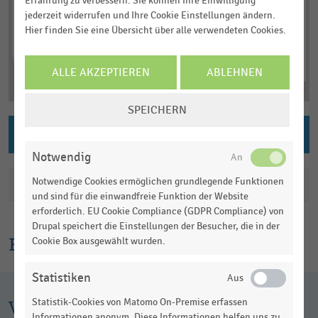
Erfahrung zu verbessern. Sie können Ihre Einwilligung
jederzeit widerrufen und Ihre Cookie Einstellungen ändern.
Hier finden Sie eine Übersicht über alle verwendeten Cookies.
ALLE AKZEPTIEREN
ABLEHNEN
COOKIE-
SPEICHERN
EINSTELLUNGEN
PNG DOWNLOAD
ÄNDERN
Notwendig
Notwendige Cookies ermöglichen grundlegende Funktionen
Katalogisierung
und sind für die einwandfreie Funktion der Website
erforderlich. EU Cookie Compliance (GDPR Compliance) von
Drupal speichert die Einstellungen der Besucher, die in der
Erklärtext
Cookie Box ausgewählt wurden.
Statistiken
Weitere Infografiken
Statistik-Cookies von Matomo On-Premise erfassen
Informationen anonym. Diese Informationen helfen uns zu