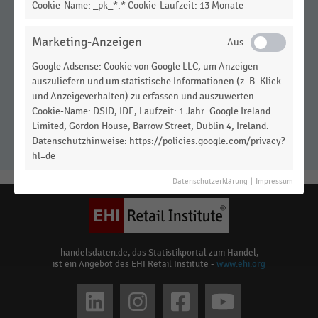
Cookie-Name: _pk_*.* Cookie-Laufzeit: 13 Monate
Marketing-Anzeigen
Google Adsense: Cookie von Google LLC, um Anzeigen
auszuliefern und um statistische Informationen (z. B. Klick-
und Anzeigeverhalten) zu erfassen und auszuwerten.
Künstliche Intelligenz im Store: KI
Cookie-Name: DSID, IDE, Laufzeit: 1 Jahr. Google Ireland
treibt IT-Investitionen
Limited, Gordon House, Barrow Street, Dublin 4, Ireland.
Datenschutzhinweise: https://policies.google.com/privacy?
hl=de
Datenschutzerklärung
|
Impressum
handelsdaten.de, das Statistikportal zum Handel,
ist ein Angebot des EHI Retail Institute -
www.ehi.org
Social