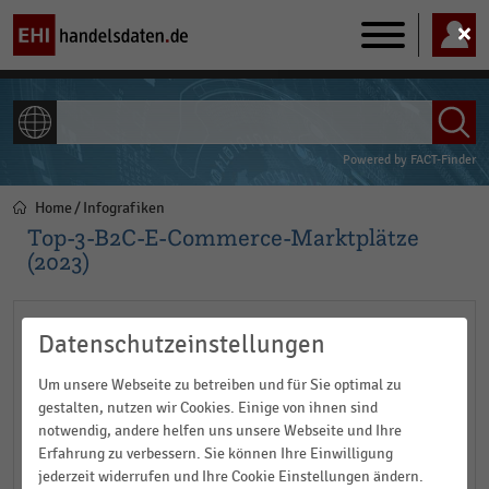
Main
navigation
ALLE INHALTE
Powered by
FACT-Finder
Home
Infografiken
Pfadnavigation
Top-3-B2C-E-Commerce-Marktplätze
(2023)
Datenschutzeinstellungen
Um unsere Webseite zu betreiben und für Sie optimal zu
gestalten, nutzen wir Cookies. Einige von ihnen sind
notwendig, andere helfen uns unsere Webseite und Ihre
Erfahrung zu verbessern. Sie können Ihre Einwilligung
jederzeit widerrufen und Ihre Cookie Einstellungen ändern.