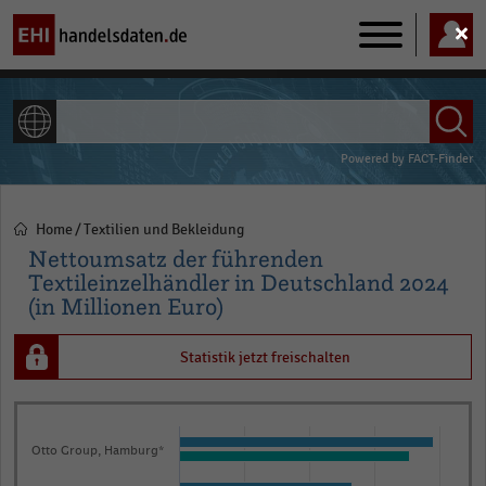
Main
navigation
ALLE INHALTE
Powered by
FACT-Finder
Home
Textilien und Bekleidung
Pfadnavigation
Nettoumsatz der führenden
Textileinzelhändler in Deutschland 2024
(in Millionen Euro)
Statistik jetzt freischalten
Bar
Chart
graphic.
chart
Otto Group, Hamburg*
with