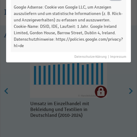
Google Adsense: Cookie von Google LLC, um Anzeigen
Informationen zur Statistik
auszuliefern und um statistische Informationen (z. B. Klick-
und Anzeigeverhalten) zu erfassen und auszuwerten.
Cookie-Name: DSID, IDE, Laufzeit: 1 Jahr. Google Ireland
Ausgewählte Statistiken
Limited, Gordon House, Barrow Street, Dublin 4, Ireland.
Datenschutzhinweise: https://policies.google.com/privacy?
hl=de
Datenschutzerklärung
|
Impressum
Umsatz im Einzelhandel mit
Bekleidung und Textilien in
Deutschland (2010-2024)