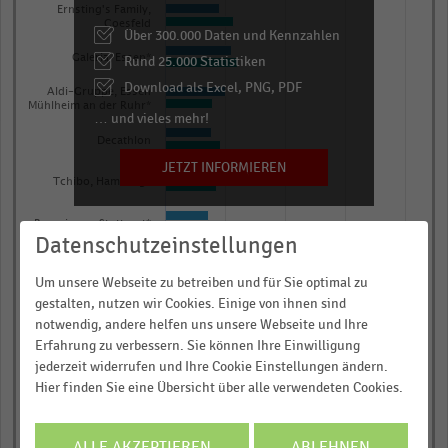
Y
Ernsting's Family,
Coesfeld
axis
Über 300.000 Daten und Kennzahlen
displaying
Galeria, Essen*
Rund 25.000 Statistiken
Textilumsätze
Download als Excel, PNG, PDF
Aldi-Gruppe, Essen
(netto)
Mühlheim an der Ruhr*
… und vieles mehr!
in
Decathlon
Millionen
JETZT INFORMIEREN
Euro.
Tchibo, Hamburg*
Range:
Breuninger, Stuttgart*
0
Datenschutzeinstellungen
to
New Yorker,
Braunschweig*
1.02669.
Um unsere Webseite zu betreiben und für Sie optimal zu
gestalten, nutzen wir Cookies. Einige von ihnen sind
View
Best Secret, Aschheim
as
notwendig, andere helfen uns unsere Webseite und Ihre
data
0,00
0,25
0,50
0,75
1,00
Erfahrung zu verbessern. Sie können Ihre Einwilligung
table.
jederzeit widerrufen und Ihre Cookie Einstellungen ändern.
Textilumsätze (netto) in Millionen Euro
Hier finden Sie eine Übersicht über alle verwendeten Cookies.
2024
2023
© Handelsdaten 2026
ALLE AKZEPTIEREN
ABLEHNEN
End