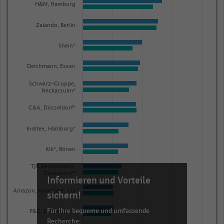
2
H&M, Hamburg
data
series.
Zalando, Berlin
The
Shein*
chart
has
Deichmann, Essen
1
Schwarz-Gruppe,
X
Neckarsulm*
axis
C&A, Düsseldorf*
displaying
categories.
Inditex, Hamburg*
Range:
20
Kik*, Bönen
categories.
TJX Deutschland,
Düsseldorf*
The
Informieren und Vorteile
chart
Amazon, München*, (1)
sichern!
has
Für Ihre bequeme und umfassende
1
P&C, Düsseldorf*
Recherche: