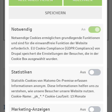
of
interactive
COOKIE-
chart
SPEICHERN
EINSTELLUNGEN
ÄNDERN
Notwendig
Notwendige Cookies ermöglichen grundlegende Funktionen
und sind für die einwandfreie Funktion der Website
erforderlich. EU Cookie Compliance (GDPR Compliance) von
Drupal speichert die Einstellungen der Besucher, die in der
Merken
Teilen
Cookie Box ausgewählt wurden.
Statistiken
Downloads
Statistik-Cookies von Matomo On-Premise erfassen
Informationen anonym. Diese Informationen helfen uns zu
Katalogisierung
verstehen, wie unsere Besucher unsere Website nutzen.
Cookie-Name: _pk_*.* Cookie-Laufzeit: 13 Monate
Lesehilfe
Marketing-Anzeigen