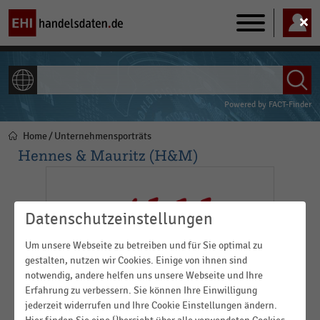
Main
navigation
ALLE INHALTE
Powered by
FACT-Finder
Home
Unternehmensporträts
Pfadnavigation
Hennes & Mauritz (H&M)
Datenschutzeinstellungen
Um unsere Webseite zu betreiben und für Sie optimal zu
gestalten, nutzen wir Cookies. Einige von ihnen sind
notwendig, andere helfen uns unsere Webseite und Ihre
Erfahrung zu verbessern. Sie können Ihre Einwilligung
jederzeit widerrufen und Ihre Cookie Einstellungen ändern.
Hennes & Mauritz (H&M) mit Sitz in Stockholm ist ein