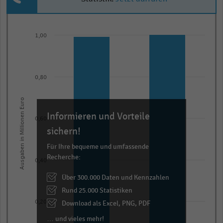
Bar
Chart
graphic.
chart
1,00
with
2
bars.
The
0,80
chart
Ausgaben in Millionen Euro
has
Informieren und Vorteile
1
0,60
X
sichern!
axis
Für Ihre bequeme und umfassende
displaying
Recherche:
0,40
categories.
Über 300.000 Daten und Kennzahlen
Range:
Rund 25.000 Statistiken
2
categories.
Download als Excel, PNG, PDF
0,20
The
… und vieles mehr!