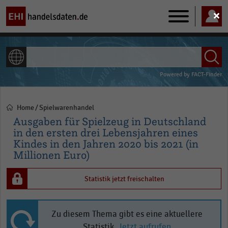
Main
navigation
ALLE INHALTE
Powered by
FACT-Finder
Home
Spielwarenhandel
Pfadnavigation
Ausgaben für Spielzeug in Deutschland
in den ersten drei Lebensjahren eines
Kindes in den Jahren 2020 bis 2021 (in
Millionen Euro)
Statistik jetzt freischalten
Zu diesem Thema gibt es eine aktuellere
Statistik.
Jetzt aufrufen