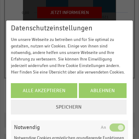
chart
has
JETZT INFORMIEREN
0,00
2020
2021
1
© Handelsdaten 2026
Y
Datenschutzeinstellungen
End
of
axis
interactive
Um unsere Webseite zu betreiben und für Sie optimal zu
displaying
chart
gestalten, nutzen wir Cookies. Einige von ihnen sind
Ausgaben
notwendig, andere helfen uns unsere Webseite und Ihre
in
Erfahrung zu verbessern. Sie können Ihre Einwilligung
Millionen
jederzeit widerrufen und Ihre Cookie Einstellungen ändern.
Hier finden Sie eine Übersicht über alle verwendeten Cookies.
Euro.
Range:
0
ALLE AKZEPTIEREN
ABLEHNEN
to
Merken
Teilen
COOKIE-
1.053255.
SPEICHERN
EINSTELLUNGEN
View
as
ÄNDERN
Downloads
data
Notwendig
table.
Notwendige Cookies ermöglichen grundlegende Funktionen