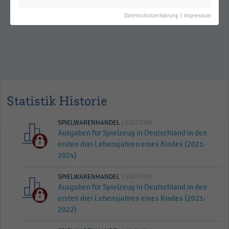
Einzelhandel mit Spielwaren
(2025/2026)
Datenschutzerklärung
|
Impressum
Statistik Historie
SPIELWARENHANDEL
| STATISTIK
Ausgaben für Spielzeug in Deutschland in den
ersten drei Lebensjahren eines Kindes (2021-
2024)
SPIELWARENHANDEL
| STATISTIK
Ausgaben für Spielzeug in Deutschland in den
ersten drei Lebensjahren eines Kindes (2021-
2022)