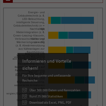
Bar
Chart
Energie- und
Gebäudetechnik (z. B.
graphic.
chart
LED-Beleuchtung,
with
intelligente Steuerung,
Gebäudeleittechnik) (n =
3
Nachhaltige
88)
data
Mieterintegration (z. B.
Green-Leasing-Klauseln,
series.
Verbrauchsmonitoring)
Kälte- und
Wärmerückgewinnung
(n = 86)
The
(z. B. Abwärmenutzung
aus Kälteanlagen zur
chart
Raumheizung,
Begrünung und
has
Wärmerückgewinnung
verbessertes Mikroklima
aus Abluftsystemen) (n =
Informieren und Vorteile
(z. B. Dach- und
1
84)
Fassadenbegrünung,
sichern!
X
Bäume, Beschattung auf
Parkflächen, Minderung
Wasser- und
axis
von Versiegelung) (n =
Für Ihre bequeme und umfassende
Ressourceneffizienz (z.
83)
displaying
B. Grau- und
Recherche:
Regenwassernutzung,
categories.
wasserarme Armaturen)
(n = 84)
Über 300.000 Daten und Kennzahlen
Erneuerbare
Range:
Energien/Eigenstromerzeugung
Rund 25.000 Statistiken
6
(PV-Anlagen,
Solarthermie) (n = 84)
Download als Excel, PNG, PDF
categories.