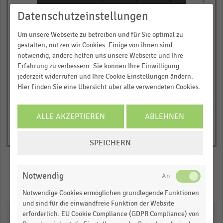
0
1
1
2
The
… und vieles mehr!
Datenschutzeinstellungen
chart
Anteil der befragten Centermanager:innen
in Prozent
has
JETZT INFORMIEREN
Um unsere Webseite zu betreiben und für Sie optimal zu
Schon umgesetzt
Umsetzung geplant
1
gestalten, nutzen wir Cookies. Einige von ihnen sind
Derzeit nicht konkret geplant
notwendig, andere helfen uns unsere Webseite und Ihre
Y
© Handelsdaten 2026
End
Erfahrung zu verbessern. Sie können Ihre Einwilligung
axis
of
jederzeit widerrufen und Ihre Cookie Einstellungen ändern.
displaying
interactive
Hier finden Sie eine Übersicht über alle verwendeten Cookies.
chart
Anteil
der
ALLE AKZEPTIEREN
ABLEHNEN
befragten
Centermanager:innen
COOKIE-
SPEICHERN
in
EINSTELLUNGEN
Prozent.
ÄNDERN
Range:
Notwendig
0
Merken
Teilen
Notwendige Cookies ermöglichen grundlegende Funktionen
to
und sind für die einwandfreie Funktion der Website
1.5011287056504599.
Downloads
erforderlich. EU Cookie Compliance (GDPR Compliance) von
View