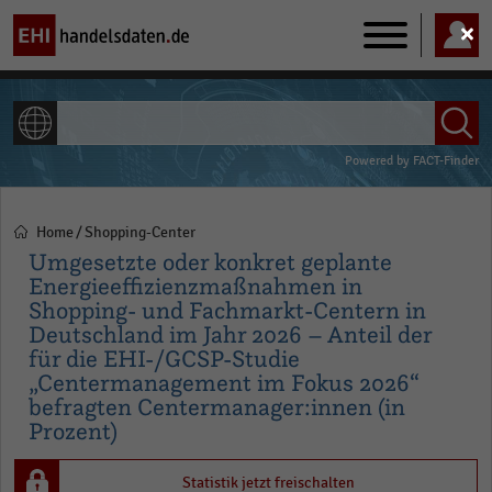
Main
navigation
ALLE INHALTE
Powered by
FACT-Finder
Home
Shopping-Center
Pfadnavigation
Umgesetzte oder konkret geplante
Energieeffizienzmaßnahmen in
Shopping- und Fachmarkt-Centern in
Deutschland im Jahr 2026 – Anteil der
für die EHI-/GCSP-Studie
„Centermanagement im Fokus 2026“
befragten Centermanager:innen (in
Prozent)
Statistik jetzt freischalten