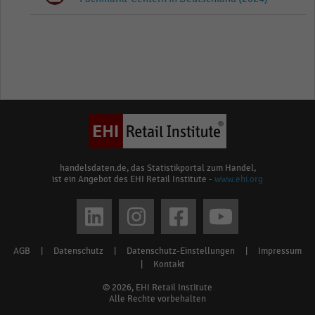
handelsdaten.de, das Statistikportal zum Handel,
ist ein Angebot des EHI Retail Institute -
www.ehi.org
Social
media
AGB
|
Datenschutz
|
Datenschutz-Einstellungen
|
Impressum
Footer
links
|
Kontakt
menu
© 2026, EHI Retail Institute
Alle Rechte vorbehalten