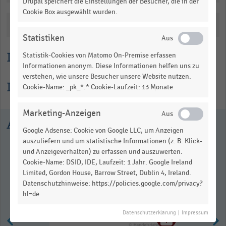
Drupal speichert die Einstellungen der Besucher, die in der
as
Cookie Box ausgewählt wurden.
data
table.
Katalogisierung
Statistiken
Lesehilfe
Statistik-Cookies von Matomo On-Premise erfassen
Informationen anonym. Diese Informationen helfen uns zu
verstehen, wie unsere Besucher unsere Website nutzen.
Informationen zur Statistik
Cookie-Name: _pk_*.* Cookie-Laufzeit: 13 Monate
Marketing-Anzeigen
Ausgewählte Statistiken
Google Adsense: Cookie von Google LLC, um Anzeigen
auszuliefern und um statistische Informationen (z. B. Klick-
und Anzeigeverhalten) zu erfassen und auszuwerten.
Cookie-Name: DSID, IDE, Laufzeit: 1 Jahr. Google Ireland
Limited, Gordon House, Barrow Street, Dublin 4, Ireland.
Datenschutzhinweise: https://policies.google.com/privacy?
hl=de
Datenschutzerklärung
|
Impressum