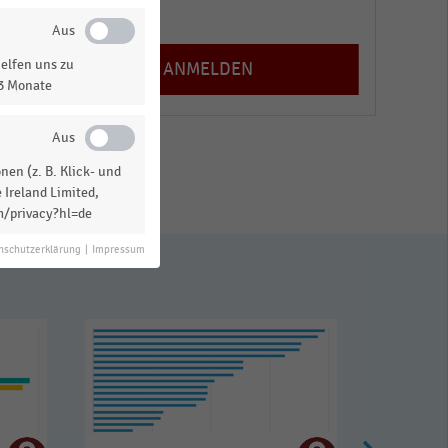
Registrieren
elfen uns zu
13 Monate
en (z. B. Klick- und
 Ireland Limited,
m/privacy?hl=de
nschutzerklärung
|
Impressum