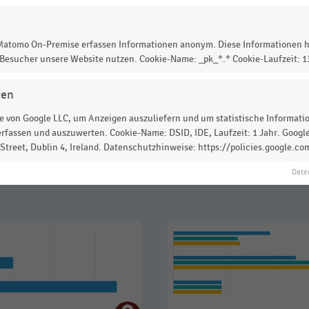
ozent
der Retail-Mietfläche im Vergleich zu
52 Prozent
 Matomo On-Premise erfassen Informationen anonym. Diese Informationen h
 Besucher unsere Website nutzen. Cookie-Name: _pk_*.* Cookie-Laufzeit: 
gen
 zur Statistik? Jetzt einloggen oder
informieren
 von Google LLC, um Anzeigen auszuliefern und um statistische Information
rfassen und auszuwerten. Cookie-Name: DSID, IDE, Laufzeit: 1 Jahr. Google
treet, Dublin 4, Ireland. Datenschutzhinweise: https://policies.google.co
Date