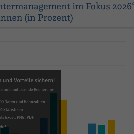
ntermanagement im Fokus 2026
nnen (in Prozent)
 und Vorteile sichern!
me und umfassende Recherche:
00 Daten und Kennzahlen
0 Statistiken
ls Excel, PNG, PDF
ehr!