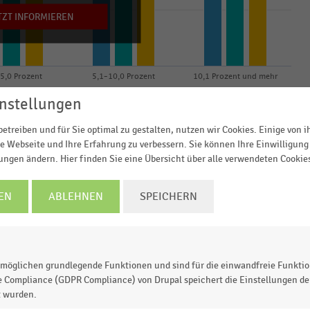
TZT INFORMIEREN
 5,0 Prozent
5,1–10,0 Prozent
10,1 Prozent und mehr
nstellungen
)
Alle anderen Center (n = 76)
Insgesamt (n = 87)
© Handelsdaten 2026
etreiben und für Sie optimal zu gestalten, nutzen wir Cookies. Einige von 
e Webseite und Ihre Erfahrung zu verbessern. Sie können Ihre Einwilligung 
lungen ändern. Hier finden Sie eine Übersicht über alle verwendeten Cookie
EN
ABLEHNEN
SPEICHERN
men der EHI-/GCSP-Studie „
Centermanagement im Fokus
schland auf die Frage,
wie hoch aktuell der Anteil
von ihnen betriebenen Shopping- bzw. Fachmarkt-
möglichen grundlegende Funktionen und sind für die einwandfreie Funktio
e Compliance (GDPR Compliance) von Drupal speichert die Einstellungen der
chiedener Centertypen fällt auf, dass Fachmarkt-Cente
t wurden.
erstandsquoten haben.
64 Prozent
der
Fachmarkt-Center