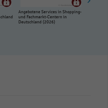
Angebotene Services in Shopping-
schland
und Fachmarkt-Centern in
Deutschland (2026)
Entwicklu
von Shopp
Centern i