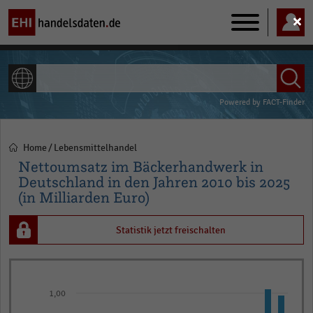
Main
navigation
ALLE INHALTE
Powered by
FACT-Finder
Home
Lebensmittelhandel
Pfadnavigation
Nettoumsatz im Bäckerhandwerk in
Deutschland in den Jahren 2010 bis 2025
(in Milliarden Euro)
Statistik jetzt freischalten
Bar
Chart
graphic.
chart
1,00
with