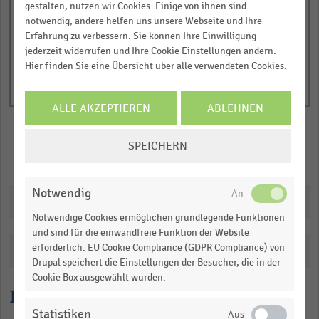
of
axis
gestalten, nutzen wir Cookies. Einige von ihnen sind
interactive
notwendig, andere helfen uns unsere Webseite und Ihre
displaying
chart
Erfahrung zu verbessern. Sie können Ihre Einwilligung
Nettoumsatz
jederzeit widerrufen und Ihre Cookie Einstellungen ändern.
in
Hier finden Sie eine Übersicht über alle verwendeten Cookies.
Milliarden
Euro.
ALLE AKZEPTIEREN
ABLEHNEN
Range:
0
COOKIE-
SPEICHERN
to
EINSTELLUNGEN
Merken
Teilen
1.0642507111356119.
ÄNDERN
View
Notwendig
as
Downloads
data
Notwendige Cookies ermöglichen grundlegende Funktionen
table.
und sind für die einwandfreie Funktion der Website
erforderlich. EU Cookie Compliance (GDPR Compliance) von
Katalogisierung
Drupal speichert die Einstellungen der Besucher, die in der
Cookie Box ausgewählt wurden.
Lesehilfe
Statistiken